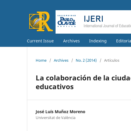
Current Issue
Archives
Indexing
Editori
Home
/
Archives
/
No. 2 (2014)
/
Artículos
La colaboración de la ciuda
educativos
José Luís Muñoz Moreno
Universitat de València