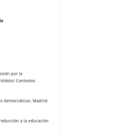
ia
esión por la
ntídoto! Contextos
las democráticas. Madrid:
ntroducción a la educación