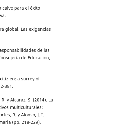
a calve para el éxito
va.
ra global. Las exigencias
responsabilidades de las
Consejería de Educación,
itizien: a surrey of
52-381.
 R. y Alcaraz, S. (2014). La
ivos multiculturales:
tes, R. y Alonso, J. I.
maria (pp. 218-229).