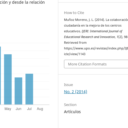
ción y desde la relación
How to Cite
Muñoz Moreno, J. L. (2014). La colaboració
ciudadanía en la mejora de los centros
educativos.
IJERI: International Journal of
Educational Research and Innovation
,
1
(2), 9
Retrieved from
https://www.upo.es/revistas/index.php/IJ
icle/view/1143
More Citation Formats
Issue
No. 2 (2014)
Section
Artículos