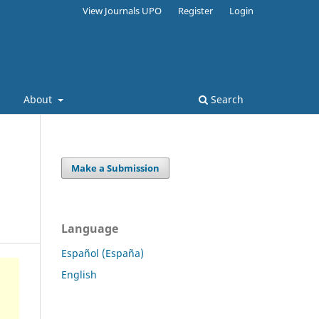
View Journals UPO
Register
Login
s
About
Search
Make a Submission
Language
Español (España)
English