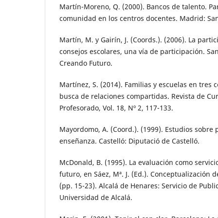
Martín-Moreno, Q. (2000). Bancos de talento. Par
comunidad en los centros docentes. Madrid: San
Martín, M. y Gairín, J. (Coords.). (2006). La part
consejos escolares, una vía de participación. Sa
Creando Futuro.
Martínez, S. (2014). Familias y escuelas en tres 
busca de relaciones compartidas. Revista de Cu
Profesorado, Vol. 18, Nº 2, 117-133.
Mayordomo, A. (Coord.). (1999). Estudios sobre p
enseñanza. Castelló: Diputació de Castelló.
McDonald, B. (1995). La evaluación como servici
futuro, en Sáez, Mª. J. (Ed.). Conceptualización 
(pp. 15-23). Alcalá de Henares: Servicio de Publi
Universidad de Alcalá.