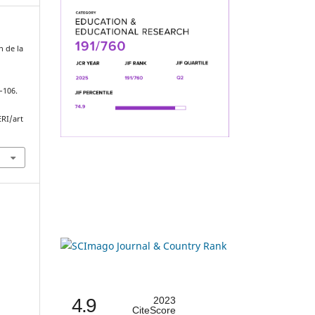
n de la
8–106.
ERI/art
4.9
2023
CiteScore