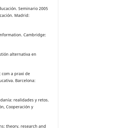
 educación. Seminario 2005
cación. Madrid:
f information. Cambridge:
stión alternativa en
at com a praxi de
cativa. Barcelona:
adanía: realidades y retos.
ón, Cooperación y
ons: theory, research and