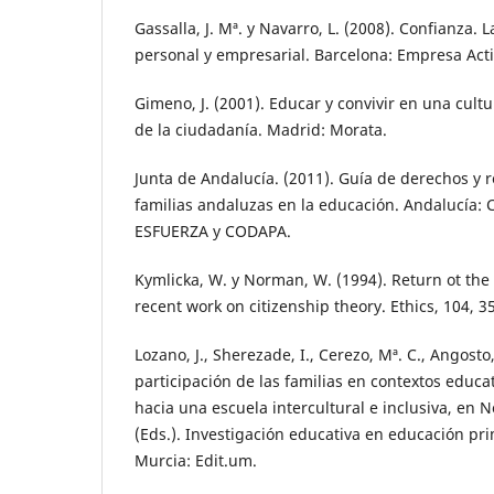
Gassalla, J. Mª. y Navarro, L. (2008). Confianza. L
personal y empresarial. Barcelona: Empresa Acti
Gimeno, J. (2001). Educar y convivir en una cultu
de la ciudadanía. Madrid: Morata.
Junta de Andalucía. (2011). Guía de derechos y 
familias andaluzas en la educación. Andalucía: 
ESFUERZA y CODAPA.
Kymlicka, W. y Norman, W. (1994). Return ot the c
recent work on citizenship theory. Ethics, 104, 3
Lozano, J., Sherezade, I., Cerezo, Mª. C., Angosto,
participación de las familias en contextos educat
hacia una escuela intercultural e inclusiva, en Nor
(Eds.). Investigación educativa en educación pri
Murcia: Edit.um.