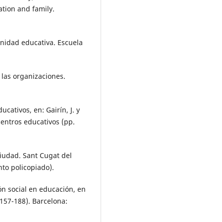
ation and family.
unidad educativa. Escuela
 las organizaciones.
ucativos, en: Gairín, J. y
centros educativos (pp.
 Ciudad. Sant Cugat del
nto policopiado).
ción social en educación, en
 157-188). Barcelona: