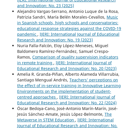
and Innovation: No. 23 (2025)
Alejandro Vargas-Serrano, Antonio Luque de la Rosa,
Patrizia Sandri, María Belén Morales-Cevallos,
Music
in Spanish schools, high schools and conservatories:
educational response strategies against the COVID-19
pandemic
,
IJERI: International Journal of Educational
Research and Innovation: No. 19 (2023)
Nuria Falla-Falcón, Eloy López-Meneses, Miguel
Baldomero Ramírez-Fernández, Samuel Crespo-
Ramos,
Comparison of quality supervision indicators
in remote training
,
IJERI: International Journal of
Educational Research and Innovation: No. 20 (2023)
Amelia R. Granda-Piñan, Alberto Alameda Villarrubia,
Santiago Mengual Andrés,
Teachers’ perceptions on
the effect of in-service training in Innovative Learning
Environments on the implementation of student-
centred approaches
,
IJERI: International Journal of
Educational Research and Innovation: No. 22 (2024)
Óscar Bedoya-Cano, José-Antonio Marín-Marín, José-
Jesús Sánchez-Amate, Jesús López-Belmonte,
The
Metaverse in STEM Education
,
IJERI: International
Journal of Educational Research and Innovation: No.