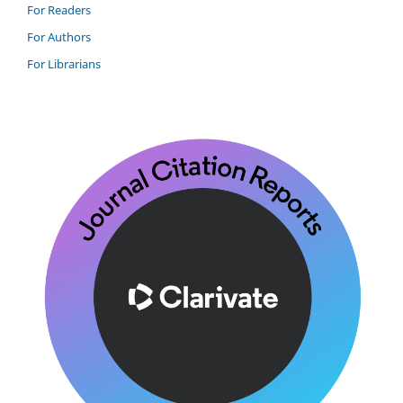
For Readers
For Authors
For Librarians