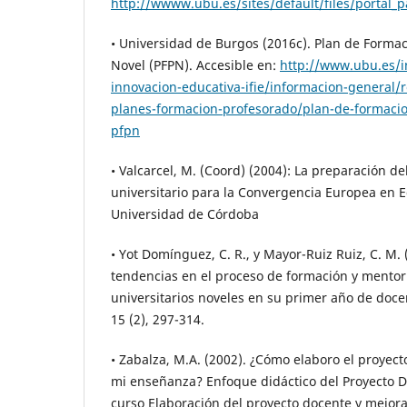
http://wwww.ubu.es/sites/default/files/portal_
• Universidad de Burgos (2016c). Plan de Forma
Novel (PFPN). Accesible en:
http://www.ubu.es/i
innovacion-educativa-ifie/informacion-general/
planes-formacion-profesorado/plan-de-formacio
pfpn
• Valcarcel, M. (Coord) (2004): La preparación d
universitario para la Convergencia Europea en 
Universidad de Córdoba
• Yot Domínguez, C. R., y Mayor-Ruiz Ruiz, C. M.
tendencias en el proceso de formación y mentor
universitarios noveles en su primer año de doce
15 (2), 297-314.
• Zabalza, M.A. (2002). ¿Cómo elaboro el proyec
mi enseñanza? Enfoque didáctico del Proyecto D
curso Elaboración del proyecto docente y mejor