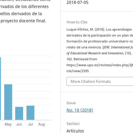
2018-07-05
rivados de los diferentes
ellos derivados de la
 proyecto docente final.
How to Cite
Luque-Vílchez, M. (2018). Los aprendizajes
derivados de la participación en un plan d
formación de profesorado universitario no
relato de una vivencia.
IJERI: International J
of Educational Research and Innovation
, (10),
162. Retrieved from
https://www.upo.es/revistas/index.php/IJ
icle/view/2595
More Citation Formats
Issue
No. 10 (2018)
Section
Artículos