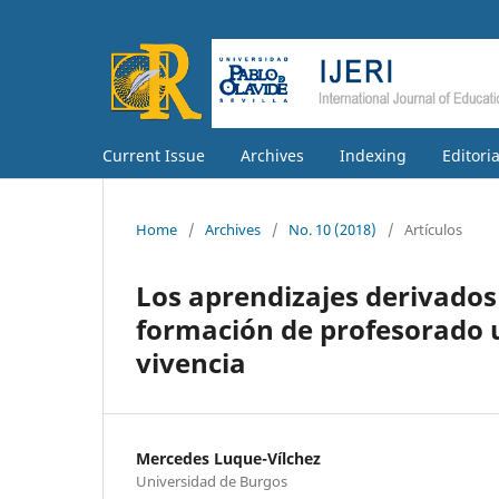
Current Issue
Archives
Indexing
Editori
Home
/
Archives
/
No. 10 (2018)
/
Artículos
Los aprendizajes derivados 
formación de profesorado u
vivencia
Mercedes Luque-Vílchez
Universidad de Burgos