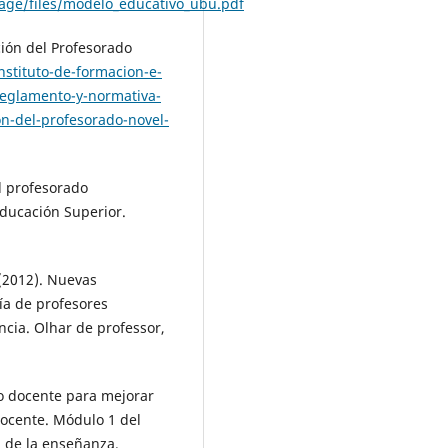
page/files/modelo_educativo_ubu.pdf
ción del Profesorado
nstituto-de-formacion-e-
reglamento-y-normativa-
n-del-profesorado-novel-
el profesorado
Educación Superior.
 (2012). Nuevas
ía de profesores
ncia. Olhar de professor,
to docente para mejorar
ocente. Módulo 1 del
a de la enseñanza.