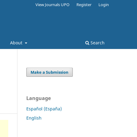
View Journals UPO
Register
Login
s
About
Search
Make a Submission
Language
Español (España)
English