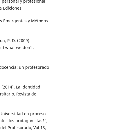
d personal y profesional
a Ediciones.
mas Emergentes y Métodos
on, P. D. (2009).
nd what we don’t.
 docencia: un profesorado
M. (2014). La identidad
sitario. Revista de
 Universidad en proceso
ntes los protagonistas?”,
del Profesorado, Vol 13,