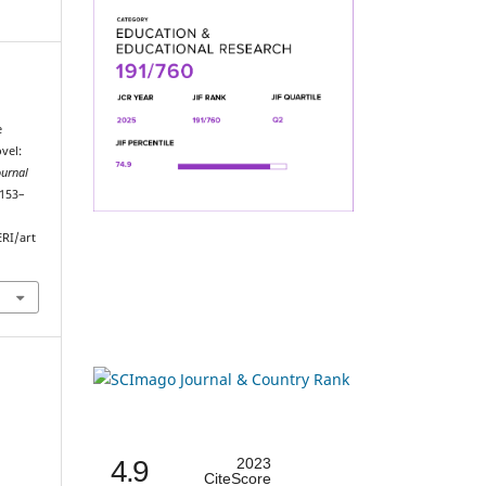
e
vel:
ournal
 153–
ERI/art
4.9
2023
CiteScore