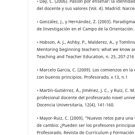
• Day, C. (2006). Pasión por enseñar: la identida
del docente y sus valores (Vol. 4). Madrid: Narce
• González, J., y Hernández, Z. (2003). Paradig
de Investigación en el Campo de la Orientación.
• Hobson, A. J., Ashby, P., Malderez, A., y Tomlins
Mentoring beginning teachers: what we know a
Teaching and Teacher Education, n. 25, 207-216
• Marcelo García, C. (2009). Los comienzos en la
con buenos principios. Profesorado, v.13, n.1
• Martín-Gutiérrez, Á., Jiménez, J. C., y Ruiz, C. 
profesional docente del profesorado novel univer
Docencia Universitaria, 12(4), 141-160.
• Mayor-Ruiz, C. (2009), “Nuevos retos para una
de cambio: ¿Pueden ser los profesores principia
Profesorado. Revista de Currículum y Formación 