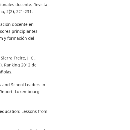
ionales docente. Revista
a, 2(2), 221-231.
mación docente en
sores principiantes
um y formación del
ierra Freire, J. C.,
4). Ranking 2012 de
añolas.
s and School Leaders in
Report. Luxembourg:
 education: Lessons from