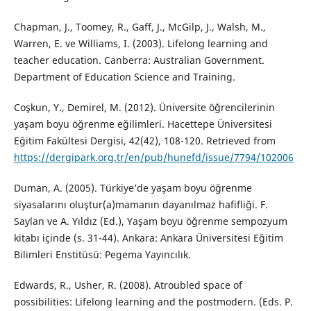
Chapman, J., Toomey, R., Gaff, J., McGilp, J., Walsh, M.,
Warren, E. ve Williams, I. (2003). Lifelong learning and
teacher education. Canberra: Australian Government.
Department of Education Science and Training.
Coşkun, Y., Demirel, M. (2012). Üniversite öğrencilerinin
yaşam boyu öğrenme eğilimleri. Hacettepe Üniversitesi
Eğitim Fakültesi Dergisi, 42(42), 108-120. Retrieved from
https://dergipark.org.tr/en/pub/hunefd/issue/7794/102006
Duman, A. (2005). Türkiye’de yaşam boyu öğrenme
siyasalarını oluştur(a)mamanın dayanılmaz hafifliği. F.
Saylan ve A. Yıldız (Ed.), Yaşam boyu öğrenme sempozyum
kitabı içinde (s. 31-44). Ankara: Ankara Üniversitesi Eğitim
Bilimleri Enstitüsü: Pegema Yayıncılık.
Edwards, R., Usher, R. (2008). Atroubled space of
possibilities: Lifelong learning and the postmodern. (Eds. P.