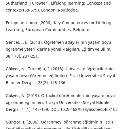
Sutherland, J Crowter), Lifelong learning: Concept and
contexts (58-679). London: Routledge.
European Unıon. (2006). Key Competences for Lifelong
Learning, European Communities, Belgium.
Gencel, İ. E. (2013). Öğretmen adaylarının yaşam boyu
öğrenme yeterliklerine yönelik algıları. Eğitim ve Bilim,
38(170), 237-251.
Gökyer, N., Türkoğlu, İ. (2018). Üniversite öğrencilerinin
yaşam boyu öğrenme eğilimleri. Fırat Üniversitesi Sosyal
Bilimler Dergisi, 28(2), 125-136.
Gökyer, N. (2019). Ortaokul öğretmenlerinin yaşam boyu
öğrenme eğilimleri. Trakya Üniversitesi Sosyal Bilimler
Dergisi, 1 (1), 145-159. DOI: 10.26468/trakyasobed.463102
Güngör, İ. (2006). Öğrenmeyi öğrenme eğitiminin lise 1.
Sınıf öğrencilerinin matematik ile Türk dili ve edebiyatı