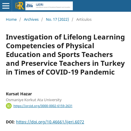
Home
/
Archives
/
No. 17 (2022)
/
Artículos
Investigation of Lifelong Learning
Competencies of Physical
Education and Sports Teachers
and Preservice Teachers in Turkey
in Times of COVID-19 Pandemic
Kursat Hazar
Osmaniye Korkut Ata University
https://orcid.org/0000-0002-6159-2631
DOI:
https://doi.org/10.46661/ijeri.6072