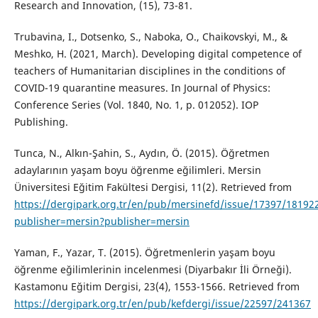
Research and Innovation, (15), 73-81.
Trubavina, I., Dotsenko, S., Naboka, O., Chaikovskyi, M., &
Meshko, H. (2021, March). Developing digital competence of
teachers of Humanitarian disciplines in the conditions of
COVID-19 quarantine measures. In Journal of Physics:
Conference Series (Vol. 1840, No. 1, p. 012052). IOP
Publishing.
Tunca, N., Alkın-Şahin, S., Aydın, Ö. (2015). Öğretmen
adaylarının yaşam boyu öğrenme eğilimleri. Mersin
Üniversitesi Eğitim Fakültesi Dergisi, 11(2). Retrieved from
https://dergipark.org.tr/en/pub/mersinefd/issue/17397/18192
publisher=mersin?publisher=mersin
Yaman, F., Yazar, T. (2015). Öğretmenlerin yaşam boyu
öğrenme eğilimlerinin incelenmesi (Diyarbakır İli Örneği).
Kastamonu Eğitim Dergisi, 23(4), 1553-1566. Retrieved from
https://dergipark.org.tr/en/pub/kefdergi/issue/22597/241367