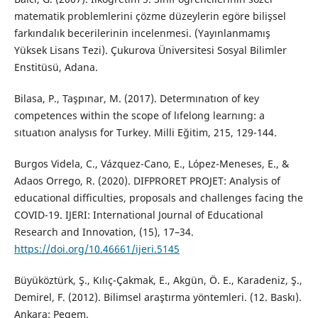
matematik problemlerini çözme düzeylerin egöre bilişsel
farkındalık becerilerinin incelenmesi. (Yayınlanmamış
Yüksek Lisans Tezi). Çukurova Üniversitesi Sosyal Bilimler
Enstitüsü, Adana.
Bilasa, P., Taşpınar, M. (2017). Determınatıon of key
competences within the scope of lıfelong learnıng: a
sıtuatıon analysıs for Turkey. Milli Eğitim, 215, 129-144.
Burgos Videla, C., Vázquez-Cano, E., López-Meneses, E., &
Adaos Orrego, R. (2020). DIFPRORET PROJET: Analysis of
educational difficulties, proposals and challenges facing the
COVID-19. IJERI: International Journal of Educational
Research and Innovation, (15), 17–34.
https://doi.org/10.46661/ijeri.5145
Büyüköztürk, Ş., Kılıç-Çakmak, E., Akgün, Ö. E., Karadeniz, Ş.,
Demirel, F. (2012). Bilimsel araştırma yöntemleri. (12. Baskı).
Ankara: Pegem.