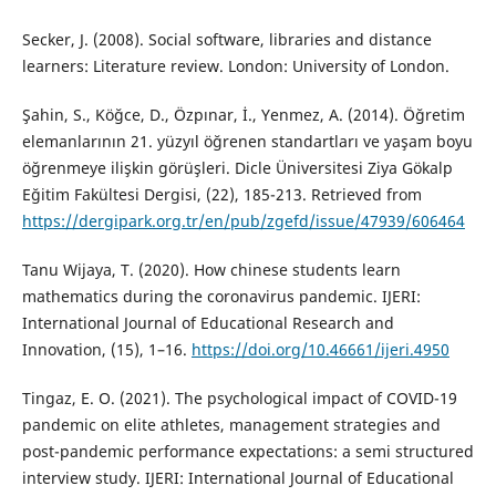
Secker, J. (2008). Social software, libraries and distance
learners: Literature review. London: University of London.
Şahin, S., Köğce, D., Özpınar, İ., Yenmez, A. (2014). Öğretim
elemanlarının 21. yüzyıl öğrenen standartları ve yaşam boyu
öğrenmeye ilişkin görüşleri. Dicle Üniversitesi Ziya Gökalp
Eğitim Fakültesi Dergisi, (22), 185-213. Retrieved from
https://dergipark.org.tr/en/pub/zgefd/issue/47939/606464
Tanu Wijaya, T. (2020). How chinese students learn
mathematics during the coronavirus pandemic. IJERI:
International Journal of Educational Research and
Innovation, (15), 1–16.
https://doi.org/10.46661/ijeri.4950
Tingaz, E. O. (2021). The psychological impact of COVID-19
pandemic on elite athletes, management strategies and
post-pandemic performance expectations: a semi structured
interview study. IJERI: International Journal of Educational