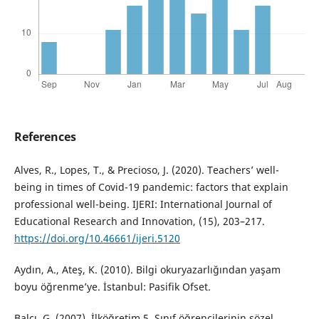
References
Alves, R., Lopes, T., & Precioso, J. (2020). Teachers’ well-
being in times of Covid-19 pandemic: factors that explain
professional well-being. IJERI: International Journal of
Educational Research and Innovation, (15), 203–217.
https://doi.org/10.46661/ijeri.5120
Aydın, A., Ateş, K. (2010). Bilgi okuryazarlığından yaşam
boyu öğrenme’ye. İstanbul: Pasifik Ofset.
Balcı, G. (2007). İlköğretim 5. Sınıf öğrencilerinin sözel