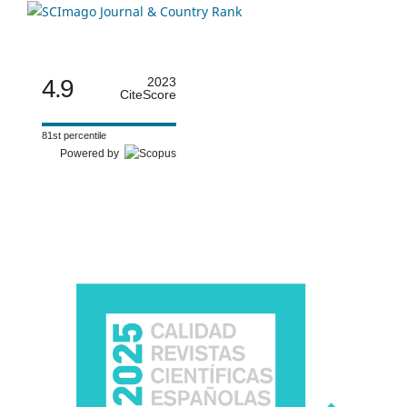
4.9
2023
CiteScore
81st percentile
Powered by