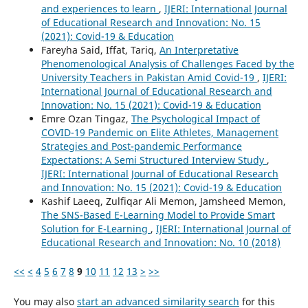
and experiences to learn
,
IJERI: International Journal
of Educational Research and Innovation: No. 15
(2021): Covid-19 & Education
Fareyha Said, Iffat, Tariq,
An Interpretative
Phenomenological Analysis of Challenges Faced by the
University Teachers in Pakistan Amid Covid-19
,
IJERI:
International Journal of Educational Research and
Innovation: No. 15 (2021): Covid-19 & Education
Emre Ozan Tingaz,
The Psychological Impact of
COVID-19 Pandemic on Elite Athletes, Management
Strategies and Post-pandemic Performance
Expectations: A Semi Structured Interview Study
,
IJERI: International Journal of Educational Research
and Innovation: No. 15 (2021): Covid-19 & Education
Kashif Laeeq, Zulfiqar Ali Memon, Jamsheed Memon,
The SNS-Based E-Learning Model to Provide Smart
Solution for E-Learning
,
IJERI: International Journal of
Educational Research and Innovation: No. 10 (2018)
<<
<
4
5
6
7
8
9
10
11
12
13
>
>>
You may also
start an advanced similarity search
for this