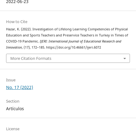
2022-06-23
How to Cite
Hazar, K. (2022). Investigation of Lifelong Learning Competencies of Physical
Education and Sports Teachers and Preservice Teachers in Turkey in Times of
COVID-19 Pandemic.
IJERI: International Journal of Educational Research and
Innovation
, (17), 172–185. https://doi.org/10.46661/ijeri.6072
More Citation Formats
Issue
No. 17 (2022)
Section
Artículos
License