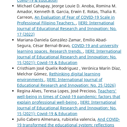
Covid-19 & Education
Michael Cahapay, Jeorge Louie D. Anoba, Romina M.
Amador, Kenneth B. Garcia, Erwin E. Rotas, Thalia R.
Carreon,
An Evaluation of Fear of COVID-19 Scale in
Professional Filipino Teachers.
,
IJERI: International
Journal of Educational Research and Innovation: No.
17 (2022)
Mariana-Daniela González-Zamar, Emilio Abad-
Segura, César Bernal-Bravo,
COVID-19 and university
learning spaces. Research trends.
,
IJERI: International
Journal of Educational Research and Innovation: No.
15 (2021): Covid-19 & Education
Cristhiam José Quelix Rodriguez , Verónica Marín Díaz,
Melchor Gómez,
Rethinking digital learning
environments
,
IJERI: International Journal of
Educational Research and Innovation: No. 25 (2026)
Regina Alves, Teresa Lopes, José Precioso,
Teachers'
well-being in times of Covid-19 pandemic: factors that
explain professional well-being
,
IJERI: International
Journal of Educational Research and Innovation: No.
15 (2021): Covid-19 & Education
Julio Cabero Almenara, rubicelia valencia,
And COVID-
19 transformed the educational system: reflections