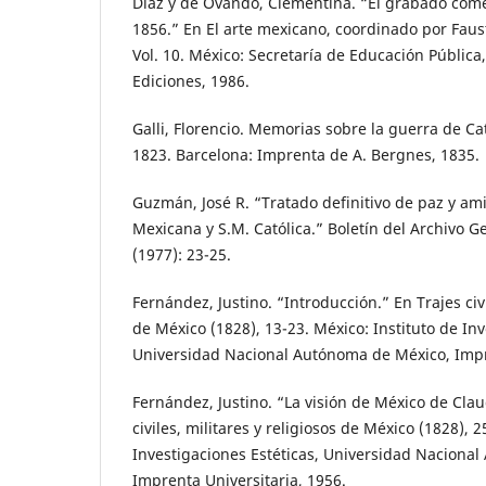
Díaz y de Ovando, Clementina. “El grabado come
1856.” En El arte mexicano, coordinado por Faus
Vol. 10. México: Secretaría de Educación Pública
Ediciones, 1986.
Galli, Florencio. Memorias sobre la guerra de Ca
1823. Barcelona: Imprenta de A. Bergnes, 1835.
Guzmán, José R. “Tratado definitivo de paz y am
Mexicana y S.M. Católica.” Boletín del Archivo Ge
(1977): 23-25.
Fernández, Justino. “Introducción.” En Trajes civi
de México (1828), 13-23. México: Instituto de Inv
Universidad Nacional Autónoma de México, Impre
Fernández, Justino. “La visión de México de Claud
civiles, militares y religiosos de México (1828), 2
Investigaciones Estéticas, Universidad Naciona
Imprenta Universitaria, 1956.