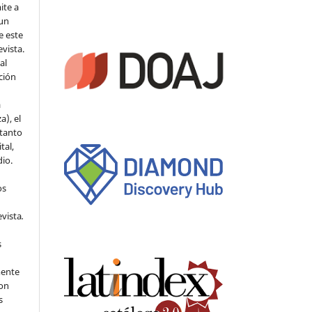
ite a
 un
e este
evista.
al
ción
a
a), el
 tanto
tal,
io.
os
evista
.
s
mente
con
s