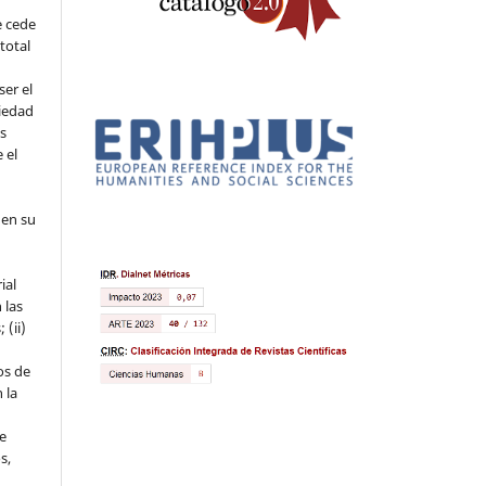
e cede
 total
ser el
piedad
os
 el
 en su
ial
 las
 (ii)
os de
 la
ue
s,