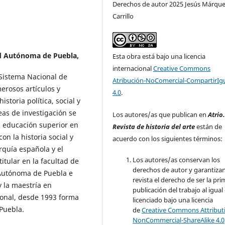
Derechos de autor 2025 Jesús Márqu
Carrillo
d Autónoma de Puebla,
Esta obra está bajo una licencia
internacional
Creative Commons
 Sistema Nacional de
Atribución-NoComercial-CompartirIg
erosos artículos y
4.0
.
istoria política, social y
eas de investigación se
Los autores/as que publican en
Atrio
la educación superior en
Revista de historia del arte
están de
on la historia social y
acuerdo con los siguientes términos:
rquía española y el
Los autores/as conservan los
itular en la facultad de
derechos de autor y garantizan
 Autónoma de Puebla e
revista el derecho de ser la pr
y la maestría en
publicación del trabajo al igual
gional, desde 1993 forma
licenciado bajo una licencia
 Puebla.
de
Creative Commons Attribut
NonCommercial-ShareAlike 4.0