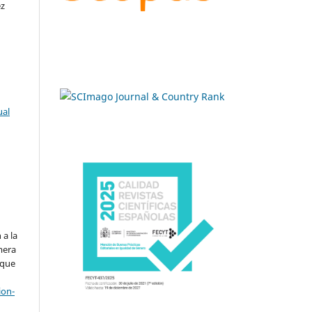
ez
ual
.
 a la
imera
 que
ion-