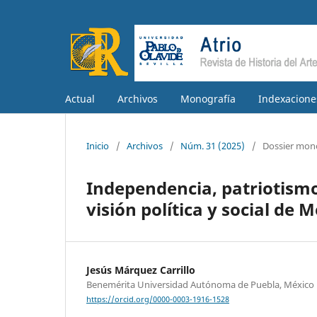
Actual
Archivos
Monografía
Indexacione
Inicio
/
Archivos
/
Núm. 31 (2025)
/
Dossier mon
Independencia, patriotismo 
visión política y social de 
Jesús Márquez Carrillo
Benemérita Universidad Autónoma de Puebla, México
https://orcid.org/0000-0003-1916-1528