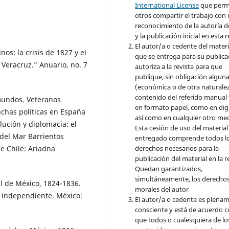
International License
que perm
otros compartir el trabajo con
reconocimiento de la autoría d
y la publicación inicial en esta r
El autor/a o cedente del materi
s: la crisis de 1827 y el
que se entrega para su publica
Veracruz.” Anuario, no. 7
autoriza a la revista para que
publique, sin obligación algun
(económica o de otra naturalez
contenido del referido manual
 mundos. Veteranos
en formato papel, como en digi
uchas políticas en España
así como en cualquier otro med
lución y diplomacia: el
Esta cesión de uso del material
 del Mar Barrientos
entregado comprende todos l
e Chile: Ariadna
derechos necesarios para la
publicación del material en la r
Quedan garantizados,
simultáneamente, los derecho
al de México, 1824-1836.
morales del autor
o independiente. México:
El autor/a o cedente es plena
consciente y está de acuerdo 
que todos o cualesquiera de lo