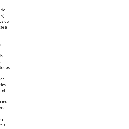
l
s de
iv)
hos de
rse a
a
la
,
todos
ier
ales
 el
esta
r el
ón
tiva.