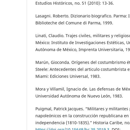
Estudios Históricos, no. 51 (2010): 13-36.
Lasagni. Roberto. Dizionario biografico. Parma: I
Biblioteche del Comune di Parma, 1999.
Linati, Claudio. Trajes civiles, militares y religi
México: Instituto de Investigaciones Estéticas, 
Autónoma de México, Imprenta Universitaria, 19
Marún, Gioconda. Orígenes del costumbrismo éti
Steele: Antecedentes del articulo costumbrista e
Miami: Ediciones Universal, 1983.
Mora y Villamil, Ignacio de. Las defensas de Mé
Universidad Autónoma de Nuevo León, 1983.
Puigmal, Patrick Jacques. “Militares y militantes p
napoleónicos en la construcción republicana en 
independencia (1810-1835).” Historia Caribe, no.
https://doi.org/10.15648/hc.35.2019.3
. DOI: