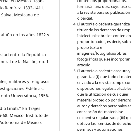
rcial en México, 1836-
contenidos proporcionados,
formarán una obra cuyo uso s
to Ramírez, 1392-1411.
a la revista para su publicación
, Salvat Mexicana de
o parcial.
El autor/a o cedente garantiza 
titular de los derechos de Pro
taluña en los años 1822 y
Intelectual sobre los contenid
proporcionados, es decir, sobre
propio texto e
imágenes/fotografías/obras
istad entre la República
fotográficas que se incorporan
neral de la Nación, no. 1
artículo.
El autor/a o cedente asegura y
garantiza: (i) que todo el mater
les, militares y religiosos
enviado a la revista cumple con
disposiciones legales aplicables;
estigaciones Estéticas,
que la utilización de cualquier
nta Universitaria, 1956.
material protegido por derech
autor y derechos personales en
io Linati.” En Trajes
concepción del material se
5-68. México: Instituto de
encuentra regularizada; (iii) q
l Autónoma de México,
obtuvo las licencias de derecho
permisos y autorizaciones