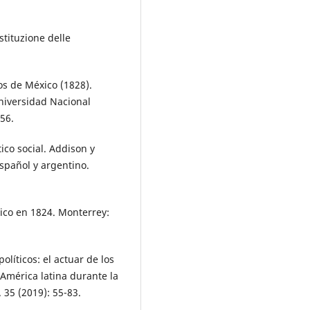
stituzione delle
osos de México (1828).
Universidad Nacional
56.
co social. Addison y
spañol y argentino.
xico en 1824. Monterrey:
olíticos: el actuar de los
América latina durante la
 35 (2019): 55-83.