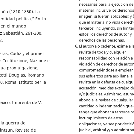
necesarias para la ejecución de
material, inclusive los derecho
paña (1810-1850). La
imagen, si fueran aplicables; y (
entidad política.” En La
que el material no viola derec
s en el mundo
terceros, incluyendo, sin limita
z Sebastián, 261-300.
estos, los derechos de autor y
derechos de las personas.
2.
El autor/a o cedente, exime a l
revista de toda y cualquier
eras, Cádiz y el primer
responsabilidad con relación a 
: Costituzione, Nazione e
violación de derechos de autor
a sua promulgazione,
comprometiéndose a emplear 
Scotti Douglas, Romano
sus esfuerzos para auxiliar a la
revista en la defensa de cualqu
0. Roma: Istituto per la
acusación, medidas extrajudici
y/o judiciales. Asimismo, asume
abono a la revista de cualquier
México: Imprenta de V.
cantidad o indemnización que 
tenga que abonar a terceros po
incumplimiento de estas
 la guerra de
obligaciones, ya sea por decisi
judicial, arbitral y/o administra
intzun. Revista de