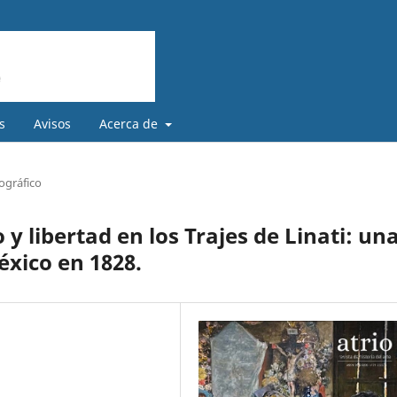
s
Avisos
Acerca de
ográfico
y libertad en los Trajes de Linati: un
México en 1828.