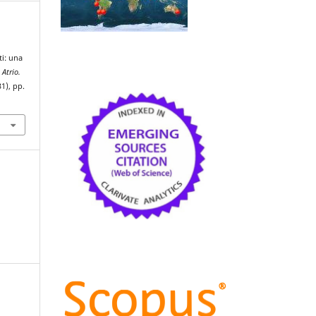
,
ti: una
,
Atrio.
31), pp.