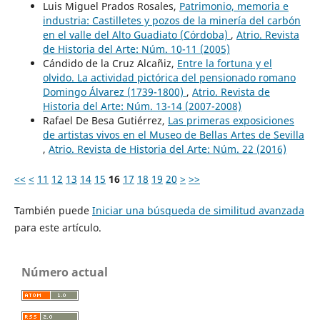
Luis Miguel Prados Rosales,
Patrimonio, memoria e
industria: Castilletes y pozos de la minería del carbón
en el valle del Alto Guadiato (Córdoba)
,
Atrio. Revista
de Historia del Arte: Núm. 10-11 (2005)
Cándido de la Cruz Alcañiz,
Entre la fortuna y el
olvido. La actividad pictórica del pensionado romano
Domingo Álvarez (1739-1800)
,
Atrio. Revista de
Historia del Arte: Núm. 13-14 (2007-2008)
Rafael De Besa Gutiérrez,
Las primeras exposiciones
de artistas vivos en el Museo de Bellas Artes de Sevilla
,
Atrio. Revista de Historia del Arte: Núm. 22 (2016)
<<
<
11
12
13
14
15
16
17
18
19
20
>
>>
También puede
Iniciar una búsqueda de similitud avanzada
para este artículo.
Número actual