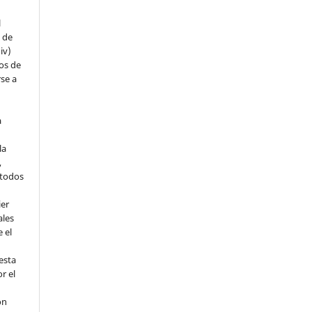
l
s de
iv)
hos de
rse a
a
la
,
todos
ier
ales
 el
esta
r el
ón