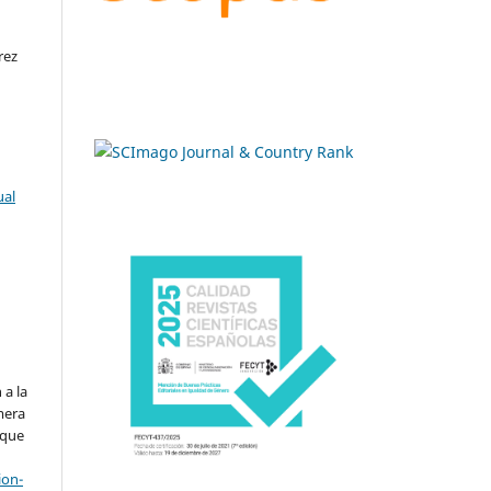
rez
ual
.
 a la
imera
 que
ion-