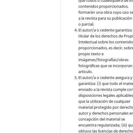
que todos o cualesquiera de lo
contenidos proporcionados,
formarán una obra cuyo uso s
a la revista para su publicación
o parcial.
El autor/a o cedente garantiza 
titular de los derechos de Pro
Intelectual sobre los contenid
proporcionados, es decir, sobre
propio texto e
imágenes/fotografías/obras
fotográficas que se incorporan
artículo.
El autor/a o cedente asegura y
garantiza: (i) que todo el mater
enviado a la revista cumple con
disposiciones legales aplicables;
que la utilización de cualquier
material protegido por derech
autor y derechos personales en
concepción del material se
encuentra regularizada; (iii) q
obtuvo las licencias de derecho