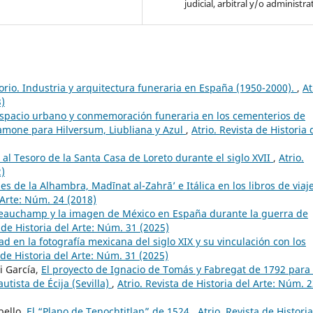
judicial, arbitral y/o administra
orio. Industria y arquitectura funeraria en España (1950-2000).
,
At
3)
spacio urbano y conmemoración funeraria en los cementerios de
lamone para Hilversum, Liubliana y Azul
,
Atrio. Revista de Historia 
al Tesoro de la Santa Casa de Loreto durante el siglo XVII
,
Atrio.
2)
es de la Alhambra, Madīnat al-Zahrā’ e Itálica en los libros de viaj
l Arte: Núm. 24 (2018)
Beauchamp y la imagen de México en España durante la guerra de
a de Historia del Arte: Núm. 31 (2025)
d en la fotografía mexicana del siglo XIX y su vinculación con los
 de Historia del Arte: Núm. 31 (2025)
i García,
El proyecto de Ignacio de Tomás y Fabregat de 1792 para 
utista de Écija (Sevilla)
,
Atrio. Revista de Historia del Arte: Núm. 
bello,
El “Plano de Tenochtitlan” de 1524
,
Atrio. Revista de Historia