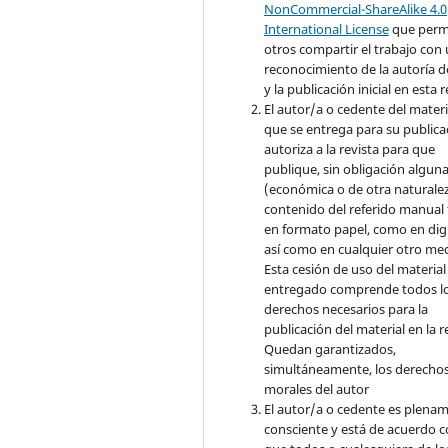
NonCommercial-ShareAlike 4.0
International License
que perm
otros compartir el trabajo con
reconocimiento de la autoría d
y la publicación inicial en esta r
El autor/a o cedente del materi
que se entrega para su publica
autoriza a la revista para que
publique, sin obligación algun
(económica o de otra naturalez
contenido del referido manual
en formato papel, como en digi
así como en cualquier otro med
Esta cesión de uso del material
entregado comprende todos l
derechos necesarios para la
publicación del material en la r
Quedan garantizados,
simultáneamente, los derecho
morales del autor
El autor/a o cedente es plena
consciente y está de acuerdo 