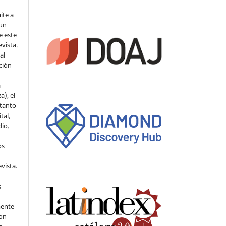
ite a
 un
e este
evista.
al
ción
a
a), el
 tanto
tal,
io.
os
evista
.
s
mente
con