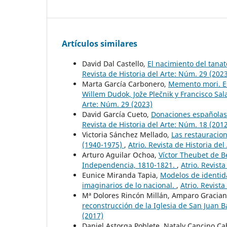
Artículos similares
David Dal Castello,
El nacimiento del tanat
Revista de Historia del Arte: Núm. 29 (202
Marta García Carbonero,
Memento mori. E
Willem Dudok, Jože Plečnik y Francisco Sa
Arte: Núm. 29 (2023)
David García Cueto,
Donaciones españolas 
Revista de Historia del Arte: Núm. 18 (201
Victoria Sánchez Mellado,
Las restauracion
(1940-1975)
,
Atrio. Revista de Historia de
Arturo Aguilar Ochoa,
Víctor Theubet de 
Independencia, 1810-1821.
,
Atrio. Revist
Eunice Miranda Tapia,
Modelos de identida
imaginarios de lo nacional.
,
Atrio. Revista
Mª Dolores Rincón Millán, Amparo Gracian
reconstrucción de la Iglesia de San Juan Ba
(2017)
Daniel Astorga Poblete, Nataly Cancino Ca