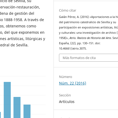
cio de Sevilla, su
ervación-restauración,
Cómo citar
adena de gestión del
Galán Pérez, A. (2016) «Aportaciones a la h
ño 1888-1958. A través de
del patrimonio catedralicio de Sevilla y su
esos, obtenemos como
participación en exposiciones artísticas, lit
cio, del que exponemos en
y culturales: una investigación de archivo 
1958)»,
Atrio. Revista de Historia del Arte
. Sevi
es artísticas, litúrgicas y
España, (22), pp. 130–151. doi:
edral de Sevilla.
10.46661/atrio.3075.
Más formatos de cita
Número
Núm. 22 (2016)
Sección
Artículos