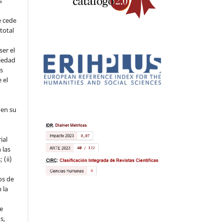
s
e cede
 total
ser el
piedad
os
 el
 en su
ial
 las
 (ii)
os de
 la
ue
s,