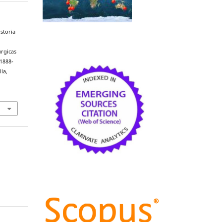
istoria
úrgicas
(1888-
lla,