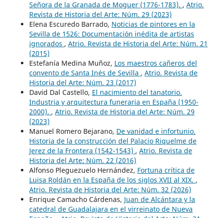
Señora de la Granada de Moguer (1776-1783).
,
Atrio.
Revista de Historia del Arte: Núm. 29 (2023)
Elena Escuredo Barrado,
Noticias de pintores en la
Sevilla de 1526: Documentación inédita de artistas
ignorados
,
Atrio. Revista de Historia del Arte: Núm. 21
(2015)
Estefanía Medina Muñoz,
Los maestros cañeros del
convento de Santa Inés de Sevilla
,
Atrio. Revista de
Historia del Arte: Núm. 23 (2017)
David Dal Castello,
El nacimiento del tanatorio.
Industria y arquitectura funeraria en España (1950-
2000).
,
Atrio. Revista de Historia del Arte: Núm. 29
(2023)
Manuel Romero Bejarano,
De vanidad e infortunio.
Historia de la construcción del Palacio Riquelme de
Jerez de la Frontera (1542-1543)
,
Atrio. Revista de
Historia del Arte: Núm. 22 (2016)
Alfonso Pleguezuelo Hernández,
Fortuna crítica de
Luisa Roldán en la España de los siglos XVII al XIX.
,
Atrio. Revista de Historia del Arte: Núm. 32 (2026)
Enrique Camacho Cárdenas,
Juan de Alcántara y la
catedral de Guadalajara en el virreinato de Nueva