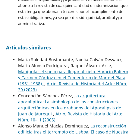
abono a la revista de cualquier cantidad o indemnización que
esta tenga que abonar a terceros por el incumplimiento de
estas obligaciones, ya sea por decisión judicial, arbitral y/o
administrativa.
Artículos similares
María Soledad Bustamante, Noelia Galván Desvaux,
Marta Alonso Rodríguez , Raquel Álvarez Arce,
Manipular el suelo para llegar al cielo. Horacio Baliero
y Carmen Córdova en el Cementerio de Mar del Plata
(1961-1968).
,
Atrio. Revista de Historia del Arte: Núm.
29 (2023)
Concepción Sánchez Pérez,
La arquitectura
apocalíptica: La simbología de las construcciones
arquitectónicas en los grabados del Apocalipsis de
Juan de Jáuregui
,
Atrio. Revista de Historia del Arte:
Núm. 10-11 (2005)
Alonso Manuel Macías Domínguez,
La reconstrucción
edilicia tras el terremoto de Lisboa. El caso de Nuestra