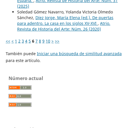
España.
,
Atrio. Revista de Historia del Arte: Núm. 31
(2025)
Soledad Gómez Navarro, Yolanda Victoria Olmedo
Sánchez,
Díez Jorge, María Elena (ed.). De puertas
para adentro. La casa en los siglos XV-XVI
,
Atrio.
Revista de Historia del Arte: Núm. 26 (2020)
<<
<
1
2
3
4
5
6
7
8
9
10
>
>>
También puede
Iniciar una búsqueda de similitud avanzada
para este artículo.
Número actual