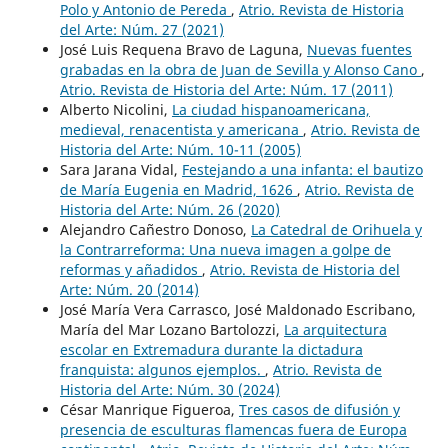
Polo y Antonio de Pereda
,
Atrio. Revista de Historia
del Arte: Núm. 27 (2021)
José Luis Requena Bravo de Laguna,
Nuevas fuentes
grabadas en la obra de Juan de Sevilla y Alonso Cano
,
Atrio. Revista de Historia del Arte: Núm. 17 (2011)
Alberto Nicolini,
La ciudad hispanoamericana,
medieval, renacentista y americana
,
Atrio. Revista de
Historia del Arte: Núm. 10-11 (2005)
Sara Jarana Vidal,
Festejando a una infanta: el bautizo
de María Eugenia en Madrid, 1626
,
Atrio. Revista de
Historia del Arte: Núm. 26 (2020)
Alejandro Cañestro Donoso,
La Catedral de Orihuela y
la Contrarreforma: Una nueva imagen a golpe de
reformas y añadidos
,
Atrio. Revista de Historia del
Arte: Núm. 20 (2014)
José María Vera Carrasco, José Maldonado Escribano,
María del Mar Lozano Bartolozzi,
La arquitectura
escolar en Extremadura durante la dictadura
franquista: algunos ejemplos.
,
Atrio. Revista de
Historia del Arte: Núm. 30 (2024)
César Manrique Figueroa,
Tres casos de difusión y
presencia de esculturas flamencas fuera de Europa