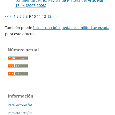
continental
,
Atrio. Revista de Historia del Arte: Núm.
13-14 (2007-2008)
<<
<
4
5
6
7
8
9
10
11
12
13
>
>>
También puede
Iniciar una búsqueda de similitud avanzada
para este artículo.
Número actual
Información
Para lectores/as
Para autores/as