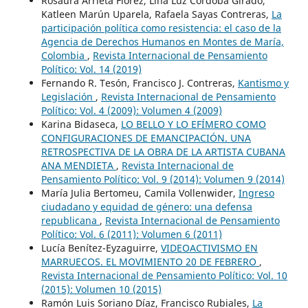
Rosaura Arrieta Flórez, Lina Luz Córdoba Girado,
Katleen Marún Uparela, Rafaela Sayas Contreras,
La
participación política como resistencia: el caso de la
Agencia de Derechos Humanos en Montes de María,
Colombia
,
Revista Internacional de Pensamiento
Político: Vol. 14 (2019)
Fernando R. Tesón, Francisco J. Contreras,
Kantismo y
Legislación
,
Revista Internacional de Pensamiento
Político: Vol. 4 (2009): Volumen 4 (2009)
Karina Bidaseca,
LO BELLO Y LO EFÍMERO COMO
CONFIGURACIONES DE EMANCIPACIÓN. UNA
RETROSPECTIVA DE LA OBRA DE LA ARTISTA CUBANA
ANA MENDIETA
,
Revista Internacional de
Pensamiento Político: Vol. 9 (2014): Volumen 9 (2014)
María Julia Bertomeu, Camila Vollenwider,
Ingreso
ciudadano y equidad de género: una defensa
republicana
,
Revista Internacional de Pensamiento
Político: Vol. 6 (2011): Volumen 6 (2011)
Lucía Benítez-Eyzaguirre,
VIDEOACTIVISMO EN
MARRUECOS. EL MOVIMIENTO 20 DE FEBRERO
,
Revista Internacional de Pensamiento Político: Vol. 10
(2015): Volumen 10 (2015)
Ramón Luis Soriano Díaz, Francisco Rubiales,
La