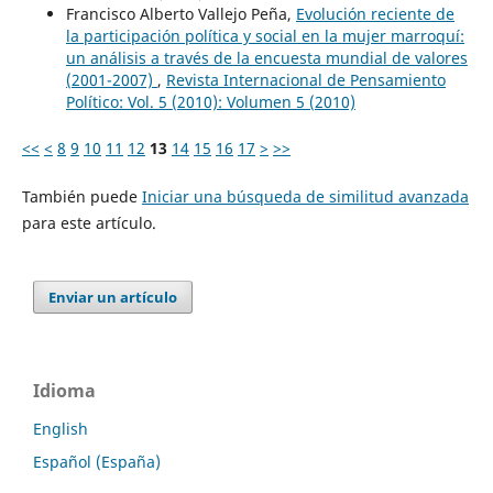
Francisco Alberto Vallejo Peña,
Evolución reciente de
la participación política y social en la mujer marroquí:
un análisis a través de la encuesta mundial de valores
(2001-2007)
,
Revista Internacional de Pensamiento
Político: Vol. 5 (2010): Volumen 5 (2010)
<<
<
8
9
10
11
12
13
14
15
16
17
>
>>
También puede
Iniciar una búsqueda de similitud avanzada
para este artículo.
Enviar un artículo
Idioma
English
Español (España)