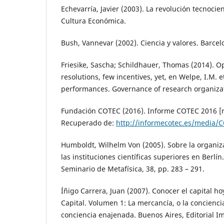
Echevarría, Javier (2003). La revolución tecnocie
Cultura Económica.
Bush, Vannevar (2002). Ciencia y valores. Barcel
Friesike, Sascha; Schildhauer, Thomas (2014). O
resolutions, few incentives, yet, en Welpe, I.M. et
performances. Governance of research organizat
Fundación COTEC (2016). Informe COTEC 2016 [re
Recuperado de:
http://informecotec.es/media/
Humboldt, Wilhelm Von (2005). Sobre la organiza
las instituciones científicas superiores en Berlí
Seminario de Metafísica, 38, pp. 283 – 291.
Íñigo Carrera, Juan (2007). Conocer el capital ho
Capital. Volumen 1: La mercancía, o la concienci
conciencia enajenada. Buenos Aires, Editorial 