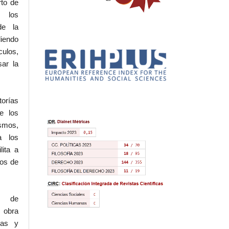
rto de
s los
de la
iendo
culos,
sar la
torías
e los
ismos,
a los
lita a
hos de
l de
 obra
eas y