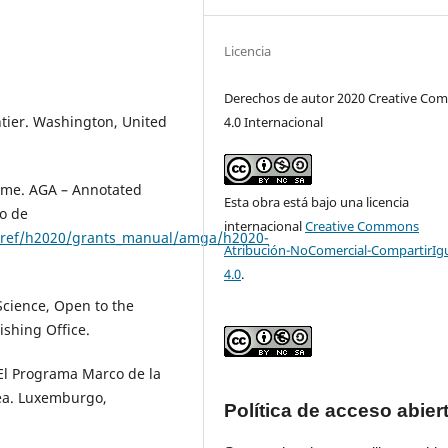
Licencia
Derechos de autor 2020 Creative C
ntier. Washington, United
4.0 Internacional
mme. AGA – Annotated
Esta obra está bajo una licencia
o de
internacional
Creative Commons
ta/ref/h2020/grants_manual/amga/h2020-
Atribución-NoComercial-CompartirIg
4.0
.
cience, Open to the
shing Office.
 El Programa Marco de la
pea. Luxemburgo,
Política de acceso abier