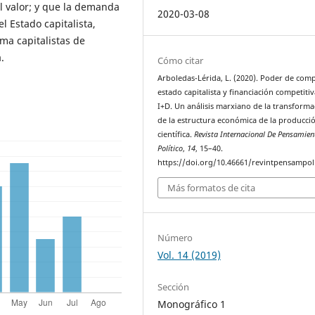
el valor; y que la demanda
2020-03-08
l Estado capitalista,
ma capitalistas de
.
Cómo citar
Arboledas-Lérida, L. (2020). Poder de com
estado capitalista y financiación competitiv
I+D. Un análisis marxiano de la transforma
de la estructura económica de la producci
científica.
Revista Internacional De Pensamien
Político
,
14
, 15–40.
https://doi.org/10.46661/revintpensampol
Más formatos de cita
Número
Vol. 14 (2019)
Sección
Monográfico 1