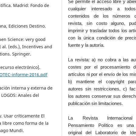
Se permite el acceso libre y abie
ntífica. Madrid: Fondo de
cualquier interesado a todo
contenidos de los números 
revista, sin costo alguno, pud
ona, Ediciones Destino.
imprimir y trasladar todos los artí
con la única condición de preci
pen Science: very good
fuente y la autoría.
 al. (eds.), Incentives and
ions. Springer.
La revista: a) no cobra a las au
curso electrónico].
costes por el procesamiento d
COTEC-informe-2016.pdf
artículos ni por el envío de los m
b) mantiene el copyright par
ción interna y externa de
autores sin restricciones, c) faci
n. LOGOS: Anales del
los autores conservar sus derec
publicación sin limitaciones.
y. Usar críticamente El
La Revista Internaciona
a libre como forma de la
Pensamiento Político es una
Imago Mundi.
original del Laboratorio de Id