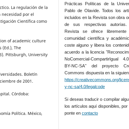
Prácticas Políticas de la Unive
ctico. La regulación de la
Pablo de Olavide. Todos los art
a necesidad por el
incluidos en la Revista son obra or
tigación Científica como
de sus respectivas autorías.
Revista se ofrece libremente
comunidad científica y académic
ion of academic culture
coste alguno y libera los conteni
 (Ed.), The
acuerdo a la licencia "Reconocim
). Pittsburgh, University
NoComercial-CompartirIgual 4
BY-NC-SA" del proyecto Cre
Commons dispuesta en la siguient
versidades. Boletín
https://creativecommons.org/licen
iciembre de 2001.
y-nc-sa/4.0/legalcode
pital. Córdoba:
Si deseas traducir o compilar alg
los artículos aquí disponibles, por 
omía Política. México,
ponte en
contacto