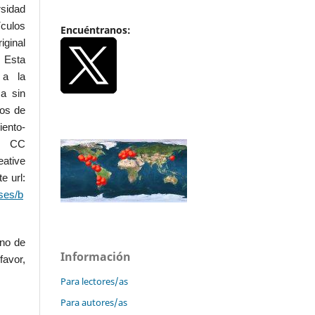
rsidad
ículos
Encuéntranos:
iginal
 Esta
 a la
a sin
dos de
iento-
.0 CC
ative
e url:
ses/b
uno de
Información
favor,
Para lectores/as
Para autores/as