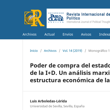
Archivos
Actual
Envíos
Avisos
Index
Inicio
/
Archivos
/
Vol. 14 (2019)
/
Monográfico 1
Poder de compra del estado
de la I+D. Un análisis marx
estructura económica de la
Luis Arboledas-Lérida
Universidad de Sevilla, Sevilla, España