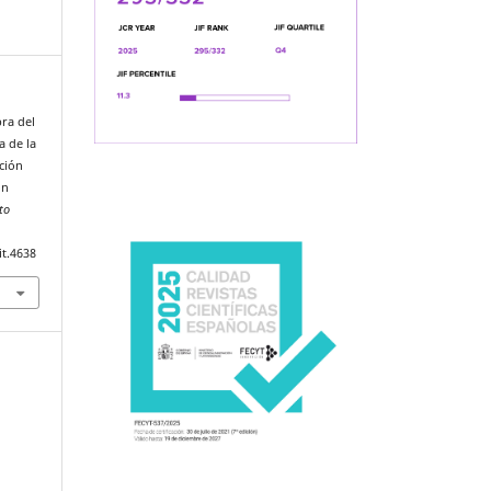
pra del
a de la
ción
ón
to
it.4638