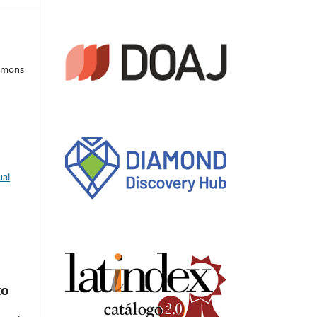
ommons
ual
to