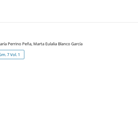
aría Perrino Peña, Marta Eulalia Blanco García
úm. 7 Vol. 1