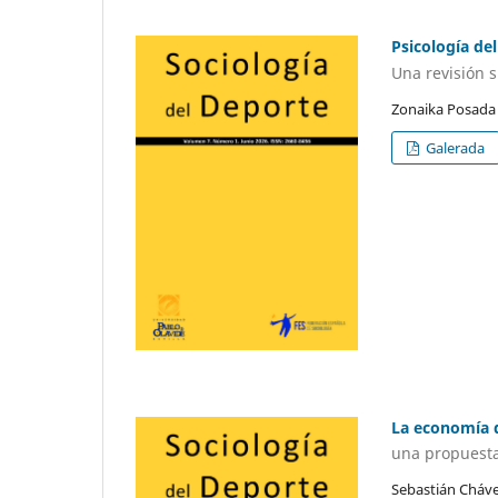
Psicología de
Una revisión 
Zonaika Posada 
Galerada
La economía d
una propuesta
Sebastián Cháve