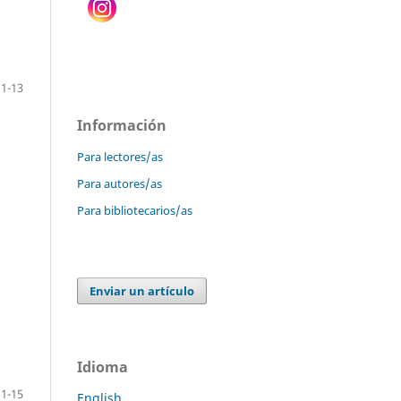
1-13
Información
Para lectores/as
Para autores/as
Para bibliotecarios/as
Enviar un artículo
Idioma
1-15
English