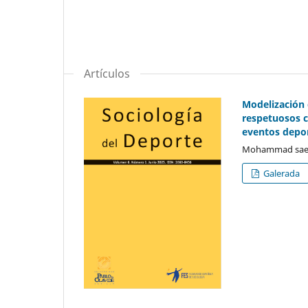
Artículos
Modelización 
respetuosos c
eventos depor
Mohammad saeid
Galerada