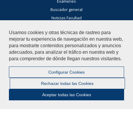
Exámenes
Buscador general
Noticias Facultad
Agenda
Usamos cookies y otras técnicas de rastreo para
Ayúdanos a mejorar
mejorar tu experiencia de navegación en nuestra web,
para mostrarte contenidos personalizados y anuncios
El acceso al buzón exclusivamente se hará en caso de querer
adecuados, para analizar el tráfico en nuestra web y
plantear cuestiones que se puedan calificar como una incidencia,
para comprender de dónde llegan nuestros visitantes.
reclamación, sugerencia o felicitación.
Contacta con nosotros
Configurar Cookies
Rechazar todas las Cookies
© 2022 Universidad Pablo de Olavide - Facultad de Ciencias
Experimentales
Aceptar todas las Cookies
Contactar
|
Aviso Legal
|
Mapa web
|
Configurar cookies