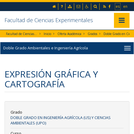
Ir al contenido principal de la página (alt + s)
inicio
Preguntas frecuentes
Mapa web
Contacto
Accesibilidad
Buscador
RSS
Facebook
Ir a la 
Go t
es
en
Ir a la cabecera de la página (alt + c)
Ir al pie de la página (alt + p)
Ir al menú principal (alt + u)
Facultad de Ciencias Experimentales
Mostrar/
Facultad de Ciencias Experimentales
Inicio
Oferta Académica
Grados
Doble Grado en Ciencias Ambientales e Ingeniería Agrícola
Doble Grado Ambientales e Ingeniería Agrícola
EXPRESIÓN GRÁFICA Y
CARTOGRAFÍA
Grado
DOBLE GRADO EN INGENIERÍA AGRÍCOLA (US) Y CIENCIAS
AMBIENTALES (UPO)
Curso