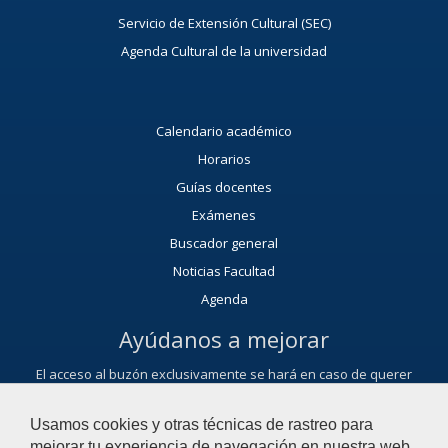
Servicio de Extensión Cultural (SEC)
Agenda Cultural de la universidad
Calendario académico
Horarios
Guías docentes
Exámenes
Buscador general
Noticias Facultad
Agenda
Ayúdanos a mejorar
El acceso al buzón exclusivamente se hará en caso de querer
plantear cuestiones que se puedan calificar como una incidencia,
reclamación, sugerencia o felicitación.
Usamos cookies y otras técnicas de rastreo para
Contacta con nosotros
mejorar tu experiencia de navegación en nuestra web,