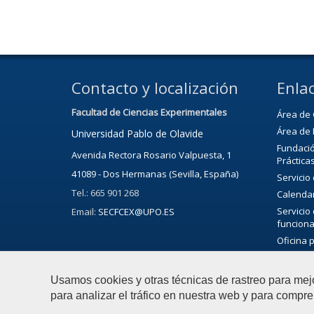
Contacto y localización
Enlac
Facultad de Ciencias Experimentales
Área de 
Área de 
Universidad Pablo de Olavide
Fundació
Avenida Rectora Rosario Valpuesta, 1
Práctica
41089 - Dos Hermanas (Sevilla, España)
Servicio
Tel.: 665 901 268
Calenda
Servicio
Email:
SECFCEX@UPO.ES
funciona
Oficina 
Bibliote
Servicio 
Usamos cookies y otras técnicas de rastreo para mej
Agenda C
para analizar el tráfico en nuestra web y para compre