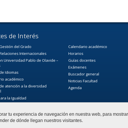
es de Interés
Gestión del Grado
Calendario académico
Relaciones Internacionales
Horarios
n Universidad Pablo de Olavide –
Guías docentes
s
Exámenes
 de Idiomas
Buscador general
rio académico
Noticias Facultad
 de atención a la diversidad
Agenda
l
para la Igualdad
ca/CRAI
de Extensión Cultural (SEC)
orar tu experiencia de navegación en nuestra web, para mostr
ultural de la universidad
nder de dónde llegan nuestros visitantes.