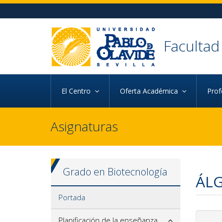
Ir al contenido principal de la página (alt + s)
Ir a la cabecera de la página (alt + c)
Ir al pie de la página (alt + p)
Ir al menú principal (alt + u)
Facultad
El Centro
Oferta Académica
Pro
Asignaturas
Grado en Biotecnología
ÁLG
Portada
Planificación de la enseñanza