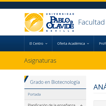
Ir al contenido principal de la página (alt + s)
Ir a la cabecera de la página (alt + c)
Ir al pie de la página (alt + p)
Ir al menú principal (alt + u)
Facultad
El Centro
Oferta Académica
Pro
Asignaturas
Grado en Biotecnología
ANÁ
Portada
Planificación de la enseñanza