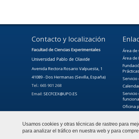
Contacto y localización
Enlac
Facultad de Ciencias Experimentales
Área de 
Área de 
Universidad Pablo de Olavide
Fundació
Avenida Rectora Rosario Valpuesta, 1
Práctica
41089 - Dos Hermanas (Sevilla, España)
Servicio
Tel.: 665 901 268
Calenda
Servicio
Email:
SECFCEX@UPO.ES
funciona
Oficina 
Bibliote
Servicio 
Usamos cookies y otras técnicas de rastreo para mej
Agenda C
para analizar el tráfico en nuestra web y para compre