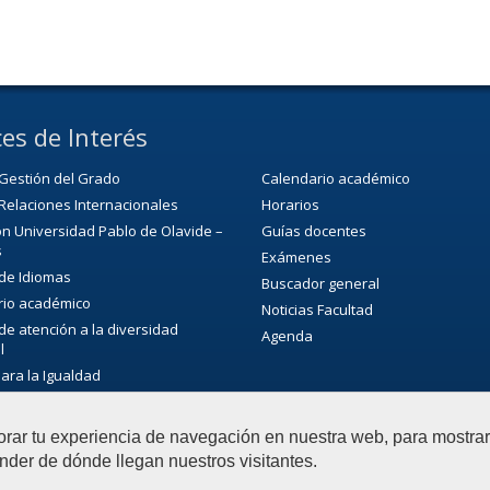
es de Interés
Gestión del Grado
Calendario académico
Relaciones Internacionales
Horarios
n Universidad Pablo de Olavide –
Guías docentes
s
Exámenes
 de Idiomas
Buscador general
rio académico
Noticias Facultad
 de atención a la diversidad
Agenda
l
para la Igualdad
ca/CRAI
de Extensión Cultural (SEC)
orar tu experiencia de navegación en nuestra web, para mostr
ultural de la universidad
nder de dónde llegan nuestros visitantes.