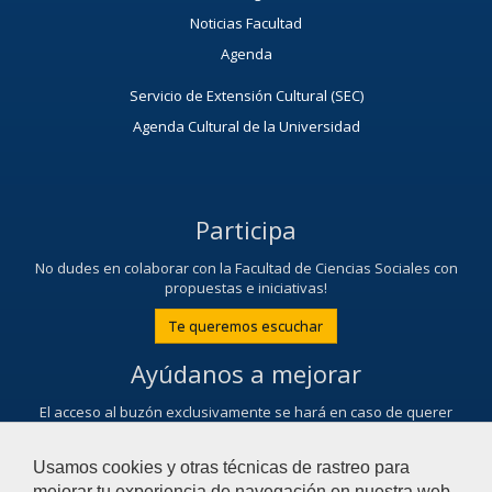
Noticias Facultad
Agenda
Servicio de Extensión Cultural (SEC)
Agenda Cultural de la Universidad
Participa
No dudes en colaborar con la Facultad de Ciencias Sociales con
propuestas e iniciativas!
Te queremos escuchar
Ayúdanos a mejorar
El acceso al buzón exclusivamente se hará en caso de querer
plantear cuestiones que se puedan calificar como una incidencia,
reclamación o sugerencia.
Usamos cookies y otras técnicas de rastreo para
Contacta con nosotros
mejorar tu experiencia de navegación en nuestra web,