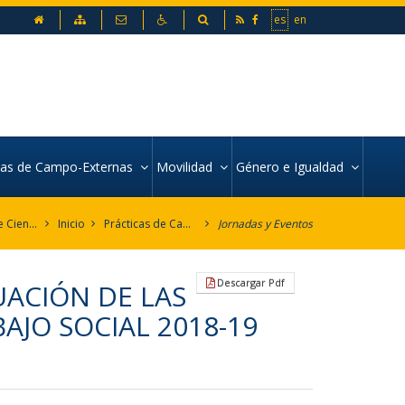
inicio
Mapa web
Contacto
Accesibilidad
Buscador
es
en
icas de Campo-Externas
Movilidad
Género e Igualdad
Facultad de Ciencias Sociales
Inicio
Prácticas de Campo-Externas
Jornadas y Eventos
Descargar Pdf
ACIÓN DE LAS
AJO SOCIAL 2018-19