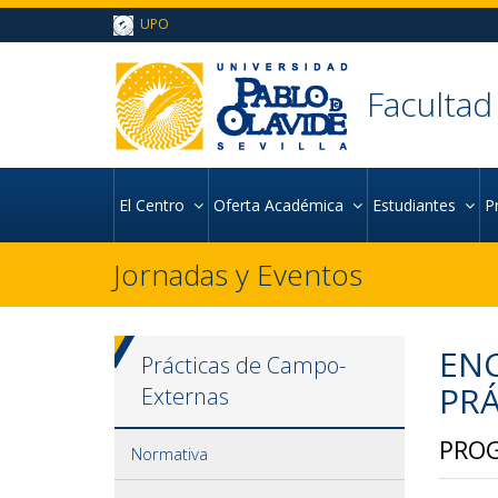
Ir al contenido principal de la página (alt + s)
UPO
Ir a la cabecera de la página (alt + c)
Ir al pie de la página (alt + p)
Ir al menú principal (alt + u)
Facultad
El Centro
Oferta Académica
Estudiantes
P
Jornadas y Eventos
ENC
Prácticas de Campo-
PRÁ
Externas
PROG
Normativa