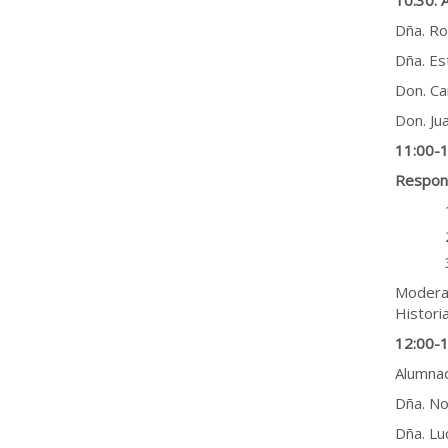
Dña. Ro
Dña. Es
Don. Ca
Don. Ju
11:00-1
Respons
Modera:
Histori
12:00-1
Alumna
Dña. No
Dña. Lu