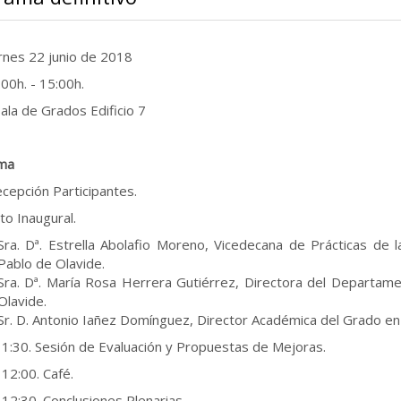
ernes 22 junio de 2018
9:00h. - 15:00h.
Sala de Grados Edificio 7
ma
ecepción Participantes.
to Inaugural.
Sra. Dª. Estrella Abolafio Moreno, Vicedecana de Prácticas de l
Pablo de Olavide.
Sra. Dª. María Rosa Herrera Gutiérrez, Directora del Departame
Olavide.
Sr. D. Antonio Iañez Domínguez, Director Académica del Grado en 
11:30. Sesión de Evaluación y Propuestas de Mejoras.
 12:00. Café.
 12:30. Conclusiones Plenarias.