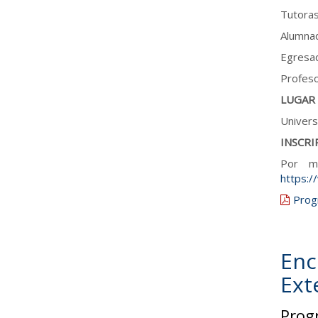
Tutoras
Alumnad
Egresad
Profeso
LUGAR
Univers
INSCRI
Por mo
https:/
Prog
Enc
Ext
Prog