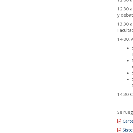
12:30 a
y debat
13.30 a
Facultad
14:00. 
14:30 C
Se rue
Carte
Siste