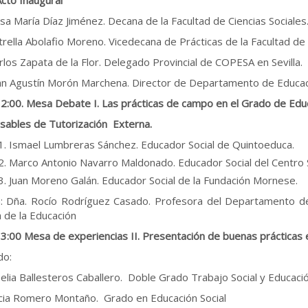
sa María Díaz Jiménez. Decana de la Facultad de Ciencias Sociales
trella Abolafio Moreno. Vicedecana de Prácticas de la Facultad de 
rlos Zapata de la Flor. Delegado Provincial de COPESA en Sevilla.
an Agustín Morón Marchena. Director de Departamento de Educació
2:00. Mesa Debate I. Las prácticas de campo en el Grado de Educ
ables de Tutorización Externa.
Ismael Lumbreras Sánchez. Educador Social de Quintoeduca.
Marco Antonio Navarro Maldonado. Educador Social del Centro S
Juan Moreno Galán. Educador Social de la Fundación Mornese.
 Dña. Rocío Rodríguez Casado. Profesora del Departamento de 
a de la Educación
3:00 Mesa de experiencias II. Presentación de buenas prácticas e
do:
elia Ballesteros Caballero. Doble Grado Trabajo Social y Educació
cia Romero Montaño. Grado en Educación Social