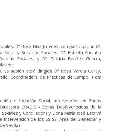
ociales, Dª Rosa Díaz Jiménez, con participación Dª.
ocial y Servicios Sociales, Dª. Estrella Abolafio
ncias Sociales, y Dª. Patricia Benítez Guerra,
lavide.
. La sesión será dirigida Dª Rosa Varela Garay,
illo, Coordinadora de Practicas de Campo II del
ión e Inclusión Social. Intervención en Zonas
 Directora ERACIS - Zonas Desfavorecidas de la
s Sociales y Conciliación) y Doña María José Escrivá
e Intervención de los SS SS. Área de Bienestar y
e Sevilla)