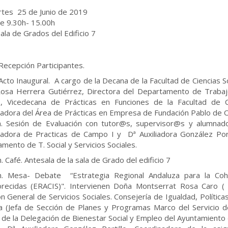
rtes 25 de Junio de 2019
e 9.30h- 15.00h
Sala de Grados del Edificio 7
 Recepción Participantes.
 Acto Inaugural. A cargo de la Decana de la Facultad de Ciencias S
osa Herrera Gutiérrez, Directora del Departamento de Trabajo S
 Vicedecana de Prácticas en Funciones de la Facultad de Cie
adora del Área de Prácticas en Empresa de Fundación Pablo de O
. Sesión de Evaluación con tutor@s, supervisor@s y alumnado
adora de Practicas de Campo I y Dª Auxiliadora González Port
mento de T. Social y Servicios Sociales.
. Café. Antesala de la sala de Grado del edificio 7
h. Mesa- Debate “Estrategia Regional Andaluza para la Cohes
recidas (ERACIS)". Intervienen Doña Montserrat Rosa Caro (
ón General de Servicios Sociales. Consejería de Igualdad, Política
a (Jefa de Sección de Planes y Programas Marco del Servicio d
de la Delegación de Bienestar Social y Empleo del Ayuntamiento d