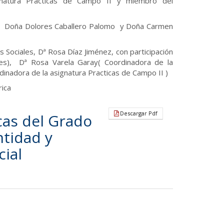
ignatura Practicas de Campo II y miembro del
les Doña Dolores Caballero Palomo y Doña Carmen
s Sociales, Dª Rosa Díaz Jiménez, con participación
nes), Dª Rosa Varela Garay( Coordinadora de la
dinadora de la asignatura Practicas de Campo II )
rica
Descargar Pdf
cas del Grado
ntidad y
cial