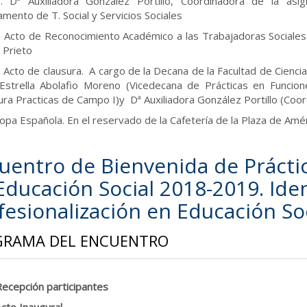
. Dª Auxiliadora González Portillo, Coordinadora de la as
mento de T. Social y Servicios Sociales
. Acto de Reconocimiento Académico a las Trabajadoras Socia
 Prieto
. Acto de clausura. A cargo de la Decana de la Facultad de Ciencia
Estrella Abolafio Moreno (Vicedecana de Prácticas en Funcio
ura Practicas de Campo I)y Dª Auxiliadora González Portillo (Coor
opa Española. En el reservado de la Cafetería de la Plaza de Amé
uentro de Bienvenida de Prácti
Educación Social 2018-2019. Ide
fesionalización en Educación So
GRAMA DEL ENCUENTRO
Recepción participantes
Acto Inaugural