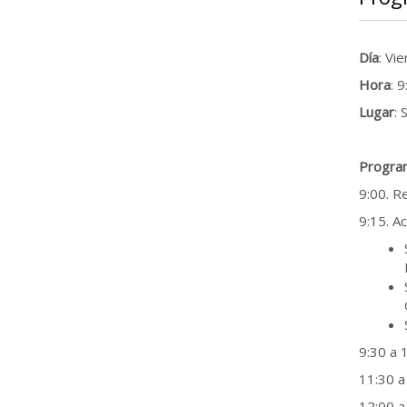
Día
: Vi
Hora
: 
Lugar
: 
Progra
9:00. R
9:15. Ac
9:30 a 
11:30 a
12:00 a