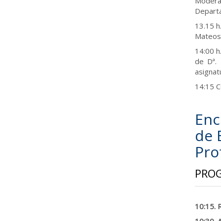
Modera
Departa
13.15 h
Mateos
14:00 h
de Dª. 
asignat
14:15 C
Enc
de 
Pro
PRO
10:15. 
10:30. 