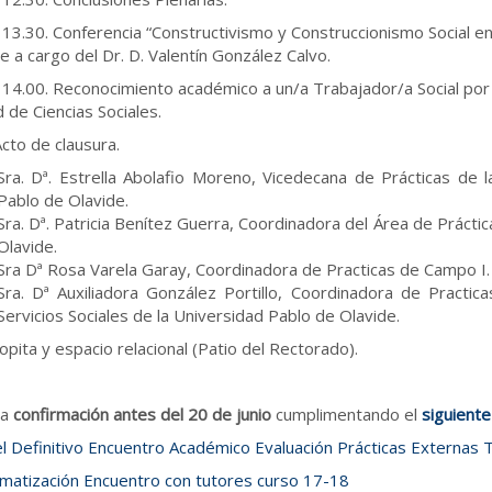
 13.30. Conferencia “Constructivismo y Construccionismo Social en 
e a cargo del Dr. D. Valentín González Calvo.
 14.00. Reconocimiento académico a un/a Trabajador/a Social por s
 de Ciencias Sociales.
Acto de clausura.
Sra. Dª. Estrella Abolafio Moreno, Vicedecana de Prácticas de l
Pablo de Olavide.
Sra. Dª. Patricia Benítez Guerra, Coordinadora del Área de Prác
Olavide.
Sra Dª Rosa Varela Garay, Coordinadora de Practicas de Campo I.
Sra. Dª Auxiliadora González Portillo, Coordinadora de Practi
Servicios Sociales de la Universidad Pablo de Olavide.
opita y espacio relacional (Patio del Rectorado).
ga
confirmación antes del 20 de junio
cumplimentando el
siguiente
l Definitivo Encuentro Académico Evaluación Prácticas Externas T
matización Encuentro con tutores curso 17-18