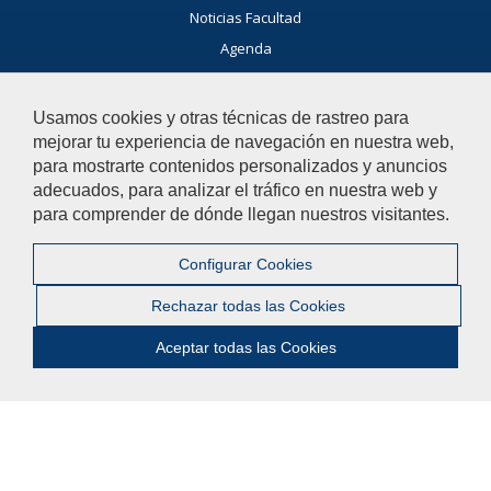
Noticias Facultad
Agenda
Servicio de Extensión Cultural (SEC)
Usamos cookies y otras técnicas de rastreo para
Agenda Cultural de la Universidad
mejorar tu experiencia de navegación en nuestra web,
para mostrarte contenidos personalizados y anuncios
adecuados, para analizar el tráfico en nuestra web y
para comprender de dónde llegan nuestros visitantes.
Participa
No dudes en colaborar con la Facultad de Ciencias Sociales con
Configurar Cookies
propuestas e iniciativas!
Rechazar todas las Cookies
Te queremos escuchar
Aceptar todas las Cookies
Ayúdanos a mejorar
El acceso al buzón exclusivamente se hará en caso de querer
plantear cuestiones que se puedan calificar como una incidencia,
reclamación o sugerencia.
Contacta con nosotros