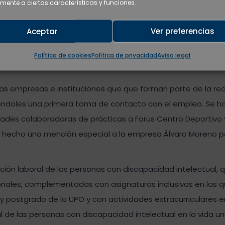
mente a ciertas características y funciones.
fonso Blázquez Muñoz, coordinador del Complejo Universitar
 del equipo el complejo en la acogida a los estudiantes dur
Aceptar
Ver preferencias
a palabra a las familias del alumnado, quienes han agradec
 programa universitario que ha permitido que sus hijos e hi
Política de cookies
Política de privacidad
Aviso legal
 las empresas e instituciones que que forman parte de la re
éndoles una primera toma de contacto con el empleo. Se 
des colaboradoras de prácticas a Forus Centro Deportivo y
ha hecho una mención especial a la empresa Álvaro Moreno p
ación laboral de las personas con discapacidad intelectual, 
onales, complementadas con asignaturas inclusivas en las q
postgrado de la UPO y con actividades extracurriculares e
ial de las personas con discapacidad intelectual en la vida uni