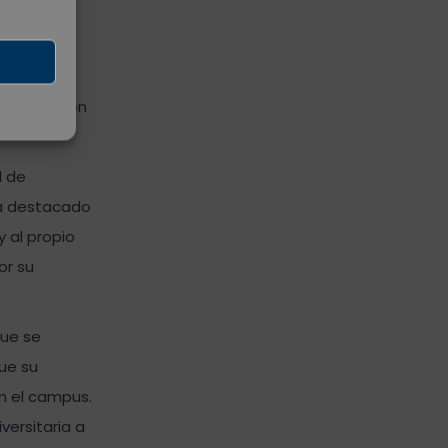
io Flora
ante su
ido a la
jas estudien
d de
ha destacado
 al propio
or su
que se
ue su
n el campus.
versitaria a