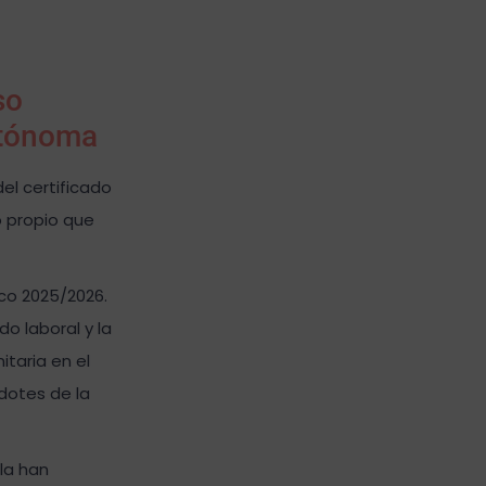
so
utónoma
el certificado
o propio que
co 2025/2026.
o laboral y la
taria en el
dotes de la
lla han