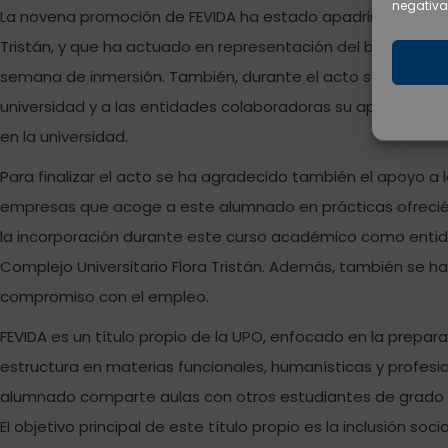
negativa
La novena promoción de FEVIDA ha estado apadrinada por Al
Tristán, y que ha actuado en representación del buen hacer
semana de inmersión. También, durante el acto se ha dado l
universidad y a las entidades colaboradoras su apoyo a este
en la universidad.
Para finalizar el acto se ha agradecido también el apoyo a
empresas que acoge a este alumnado en prácticas ofreci
la incorporación durante este curso académico como entida
Complejo Universitario Flora Tristán. Además, también se 
compromiso con el empleo.
FEVIDA es un título propio de la UPO, enfocado en la prepar
estructura en materias funcionales, humanísticas y profesi
alumnado comparte aulas con otros estudiantes de grado y 
El objetivo principal de este título propio es la inclusión soc