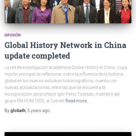
DIFUSIÓN
Global History Network in China
update completed
La red de investigación académica Global History in China , cuya
misión principal es reflexionar sobre la influencia de la historia
global en los nuevos estudios historiográficos, cuenta con
nuevas actualizaciones, entre las que se encuentra la
incorporación del profesor Igor Pérez Tostado, miembro del
grupo PAI-HUM 1000, al Comité
Read more…
By
globalh
,
5 years
ago