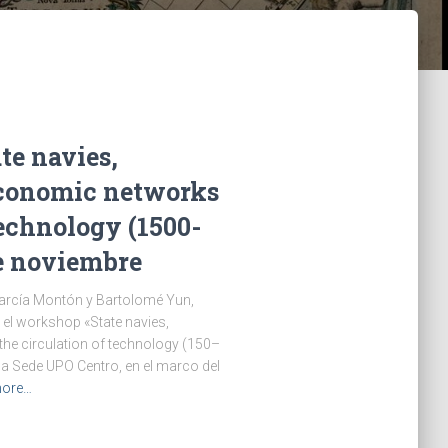
e navies,
economic networks
technology (1500-
de noviembre
García Montón y Bartolomé Yun,
el workshop «State navies,
the circulation of technology (150–
la Sede UPO Centro, en el marco del
more…