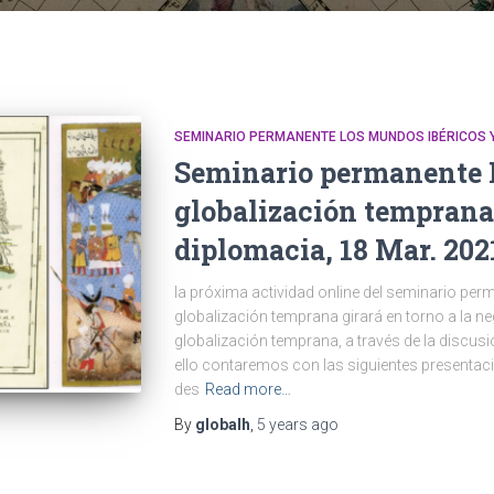
SEMINARIO PERMANENTE LOS MUNDOS IBÉRICOS 
Seminario permanente 
globalización temprana
diplomacia, 18 Mar. 202
la próxima actividad online del seminario per
globalización temprana girará en torno a la n
globalización temprana, a través de la discusi
ello contaremos con las siguientes presentaci
des
Read more…
By
globalh
,
5 years
ago