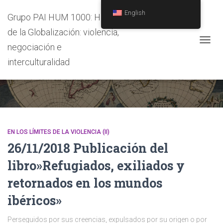
English
Grupo PAI HUM 1000: Historia
de la Globalización: violencia,
negociación e
TOGG
NAVIG
interculturalidad
MUNDOS IBÉRICOS
EN LOS LÍMITES DE LA VIOLENCIA (II)
26/11/2018 Publicación del
libro»Refugiados, exiliados y
retornados en los mundos
ibéricos»
Perseguidos por sus creencias, expulsados por su origen o por