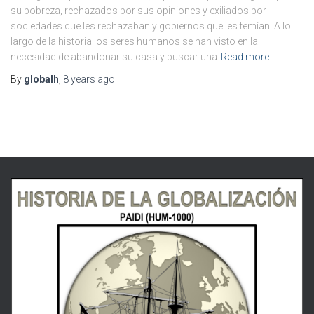
su pobreza, rechazados por sus opiniones y exiliados por
sociedades que les rechazaban y gobiernos que les temían. A lo
largo de la historia los seres humanos se han visto en la
necesidad de abandonar su casa y buscar una
Read more…
By
globalh
,
8 years
ago