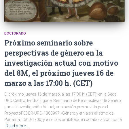
DOCTORADO
Próximo seminario sobre
perspectivas de género en la
investigación actual con motivo
del 8M, el próximo jueves 16 de
marzo a las 17:00 h. (CET)
El próximo jueves 16 de marzo, a las 17:00 h. (CET), en la Sede
UPO Centro, tendrá lugar el Seminario de Perspectivas de Género
para la Investigación Actual, una sesión promovida por el
ProyectoFEDER-UPO-1380997,»Género y etnia en el istmo de
Panamá, 1500-1700, y en otros ámbitos», en colaboración con el
Read more…