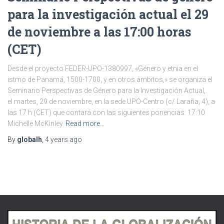
para la investigación actual el 29
de noviembre a las 17:00 horas
(CET)
Desde el proyecto FEDER-UPO-1380997, «Género y etnia en el
istmo de Panamá, 1500-1700, y en otros ámbitos,» se organiza el
Seminario Perspectivas de Género para la Investigación Actual,
el martes, 29 de noviembre, en la sede UPO-Centro (c/ Laraña, 4), a
las 17 h (CET) que contará con las siguientes ponencias: 17:10
Michelle McKinley
Read more…
By
globalh
,
4 years
ago