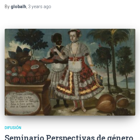
By
globalh
,
3 years
ago
DIFUSIÓN
Seminario Perspectivas de género