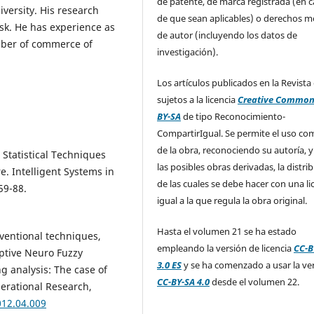
de patente, de marca registrada (en 
versity. His research
de que sean aplicables) o derechos m
isk. He has experience as
de autor (incluyendo los datos de
mber of commerce of
investigación).
Los artículos publicados en la Revista
sujetos a la licencia
Creative Common
BY-SA
de tipo Reconocimiento-
CompartirIgual. Se permite el uso com
de la obra, reconociendo su autoría, y
, Statistical Techniques
las posibles obras derivadas, la distri
e. Intelligent Systems in
de las cuales se debe hacer con una li
59-88.
igual a la que regula la obra original.
Hasta el volumen 21 se ha estado
nventional techniques,
empleando la versión de licencia
CC-B
ptive Neuro Fuzzy
3.0 ES
y se ha comenzado a usar la ve
g analysis: The case of
CC-BY-SA 4.0
desde el volumen 22.
perational Research,
012.04.009