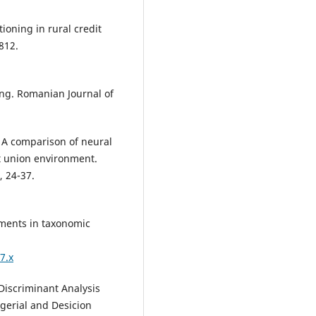
tioning in rural credit
812.
ing. Romanian Journal of
). A comparison of neural
t union environment.
, 24-37.
ements in taxonomic
7.x
Discriminant Analysis
gerial and Desicion