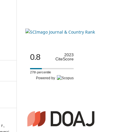
0.8
2023
CiteScore
27th percentile
Powered by
 F.,
everri,