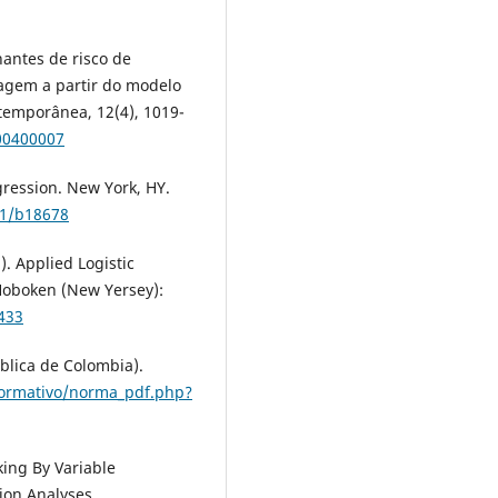
nantes de risco de
agem a partir do modelo
temporânea, 12(4), 1019-
00400007
egression. New York, HY.
01/b18678
). Applied Logistic
. Hoboken (New Yersey):
433
blica de Colombia).
normativo/norma_pdf.php?
king By Variable
ion Analyses.