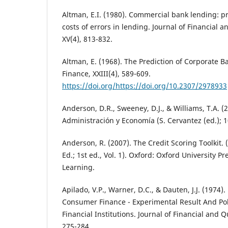
Altman, E.I. (1980). Commercial bank lending: pr
costs of errors in lending. Journal of Financial 
XV(4), 813-832.
Altman, E. (1968). The Prediction of Corporate B
Finance, XXIII(4), 589-609.
https://doi.org/https://doi.org/10.2307/2978933
Anderson, D.R., Sweeney, D.J., & Williams, T.A. (
Administración y Economía (S. Cervantez (ed.); 1
Anderson, R. (2007). The Credit Scoring Toolkit. 
Ed.; 1st ed., Vol. 1). Oxford: Oxford University 
Learning.
Apilado, V.P., Warner, D.C., & Dauten, J.J. (1974)
Consumer Finance - Experimental Result And Pol
Financial Institutions. Journal of Financial and Q
275-284.