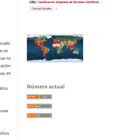
licado
de un
que no
cación
que, en
Número actual
tica
 usar
echos