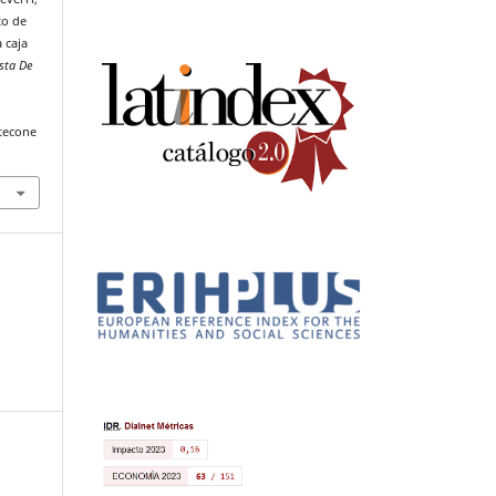
to de
 caja
sta De
tecone