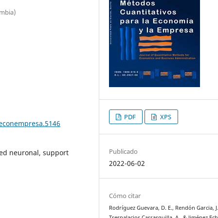
ombia)
PDF
XPS
teconempresa.5146
Publicado
 red neuronal, support
2022-06-02
Cómo citar
Rodríguez Guevara, D. E., Rendón Garcia, J.
Trespalacios Carrasquilla, A., & Jiménez Ech