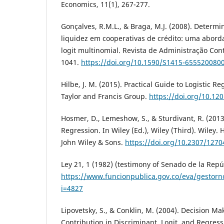
Economics, 11(1), 267-277.
Gonçalves, R.M.L., & Braga, M.J. (2008). Determi
liquidez em cooperativas de crédito: uma abord
logit multinomial. Revista de Administração Con
1041.
https://doi.org/10.1590/S1415-655520080
Hilbe, J. M. (2015). Practical Guide to Logistic R
Taylor and Francis Group.
https://doi.org/10.12
Hosmer, D., Lemeshow, S., & Sturdivant, R. (2013
Regression. In Wiley (Ed.), Wiley (Third). Wiley
John Wiley & Sons.
https://doi.org/10.2307/1270
Ley 21, 1 (1982) (testimony of Senado de la Repú
https://www.funcionpublica.gov.co/eva/gestor
i=4827
Lipovetsky, S., & Conklin, M. (2004). Decision Ma
Contribution in Discriminant, Logit, and Regress