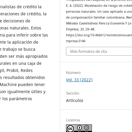
E. A. (2022). Modelación de riesgo de crédi
nalistas de crédito la
personas naturales. Un caso aplicado a una
eraciones de crédito, la
de compensación familiar colombiana.
Revi
e decisiones de
Métodos Cuantitativos Para La Economía Y La
onas naturales. Estos
Empresa
,
33
, 29–48.
a para inferir sobre las
https://doi.org/10.46661/revmetodoscuan
mpresa.5146
te la aplicación de
e trabajo se busca
Más formatos de cita
ueden ser más apropiados
urales en una caja de
it, Probit, Redes
Número
s resultados obtenidos
Vol. 33 (2022)
r Machine pueden tener
on igualmente útiles y
Sección
ar los parámetros
Artículos
Licencia