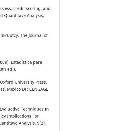
ocess, credit scoring, and
and Quantitave Analysis,
ankruptcy. The Journal of
2008). Estadística para
0th ed.).
(Oxford University Press,
Press. Mexico DF: CENGAGE
. Evaluative Techniques In
icy Implications For
uantitave Analysis, 9(2),