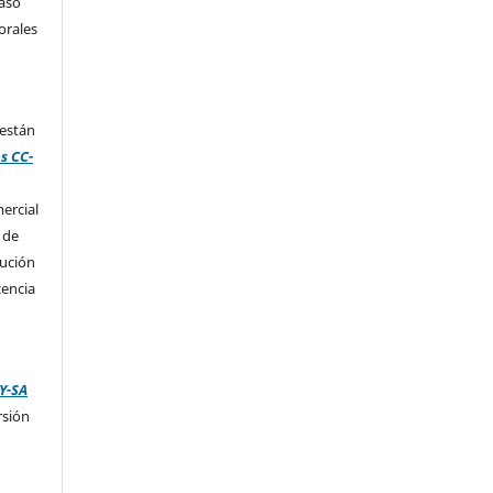
caso
orales
 están
s CC-
ercial
 de
bución
cencia
Y-SA
rsión