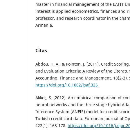
master in financial management of the EAFIT Uni
interest is applied econometrics, finances and r
professor, and research coordinator in the cha
Armenia.
Citas
Abdou, H. A., & Pointon, J. (2011). Credit Scoring
and Evaluation Criteria: A Review of the Literatur
Accounting, Finance and Management, 18(2-3), 
https://doi.org/10.1002/isaf.325
Akkoç, S. (2012). An empirical comparison of co
neural networks and the three stage hybrid Ada
Inference System (ANFIS) model for credit scorin
Turkish credit card data. European Journal of O
222(1), 168-178.
https://doi.org/10.1016/j.ejor.2