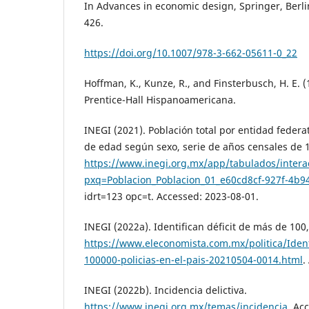
In Advances in economic design, Springer, Berli
426.
https://doi.org/10.1007/978-3-662-05611-0_22
Hoffman, K., Kunze, R., and Finsterbusch, H. E. (
Prentice-Hall Hispanoamericana.
INEGI (2021). Población total por entidad feder
de edad según sexo, serie de años censales de 
https://www.inegi.org.mx/app/tabulados/interac
pxq=Poblacion_Poblacion_01_e60cd8cf-927f-4b
idrt=123 opc=t. Accessed: 2023-08-01.
INEGI (2022a). Identifican déficit de más de 100,
https://www.eleconomista.com.mx/politica/Ident
100000-policias-en-el-pais-20210504-0014.html
.
INEGI (2022b). Incidencia delictiva.
https://www.inegi.org.mx/temas/incidencia
. Ac