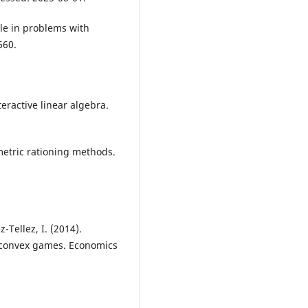
ule in problems with
660.
nteractive linear algebra.
metric rationing methods.
-Tellez, I. (2014).
f convex games. Economics