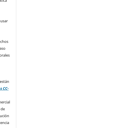
tica
 usar
echos
caso
orales
 están
s CC-
ercial
 de
bución
cencia