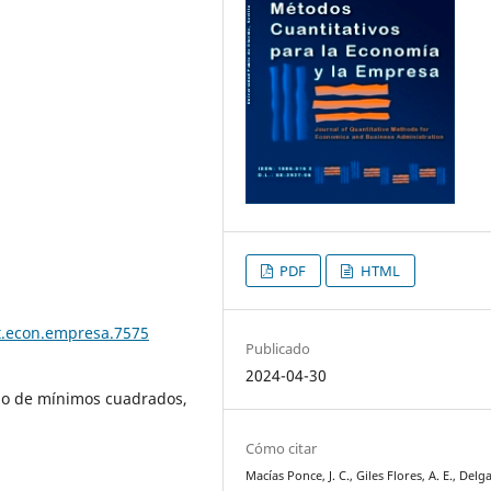
PDF
HTML
t.econ.empresa.7575
Publicado
2024-04-30
do de mínimos cuadrados,
Cómo citar
Macías Ponce, J. C., Giles Flores, A. E., Delg