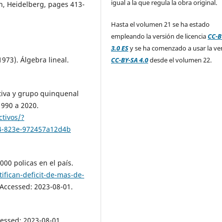
igual a la que regula la obra original.
n, Heidelberg, pages 413-
Hasta el volumen 21 se ha estado
empleando la versión de licencia
CC-B
3.0 ES
y se ha comenzado a usar la ve
1973). Álgebra lineal.
CC-BY-SA 4.0
desde el volumen 22.
ativa y grupo quinquenal
1990 a 2020.
tivos/?
94-823e-972457a12d4b
000 policas en el país.
ifican-deficit-de-mas-de-
 Accessed: 2023-08-01.
cessed: 2023-08-01.