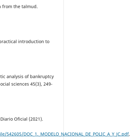
on from the talmud.
practical introduction to
ic analysis of bankruptcy
cial sciences 45(3), 249-
iario Oficial (2021).
file/542605/DOC_1._MODELO_NACIONAL_DE_POLIC_A_Y_JC.pdf
,