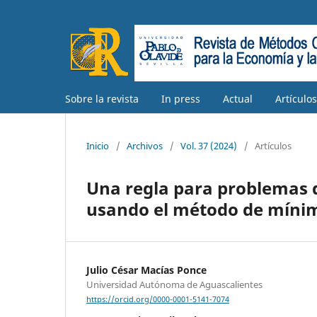
Sobre la revista
In press
Actual
Artículo
Inicio
/
Archivos
/
Vol. 37 (2024)
/
Artículos
Una regla para problemas d
usando el método de míni
Julio César Macías Ponce
Universidad Autónoma de Aguascalientes
https://orcid.org/0000-0001-5141-7074