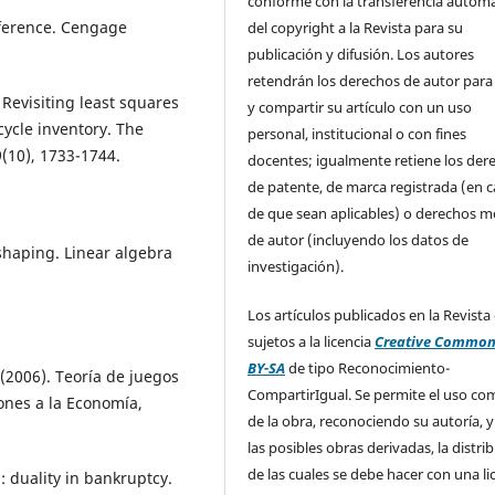
conforme con la transferencia automá
inference. Cengage
del copyright a la Revista para su
publicación y difusión. Los autores
retendrán los derechos de autor para
. Revisiting least squares
y compartir su artículo con un uso
cycle inventory. The
personal, institucional o con fines
9(10), 1733-1744.
docentes; igualmente retiene los der
de patente, de marca registrada (en 
de que sean aplicables) o derechos m
de autor (incluyendo los datos de
 shaping. Linear algebra
investigación).
Los artículos publicados en la Revista
sujetos a la licencia
Creative Common
BY-SA
de tipo Reconocimiento-
 (2006). Teoría de juegos
CompartirIgual. Se permite el uso com
ones a la Economía,
de la obra, reconociendo su autoría, y
las posibles obras derivadas, la distri
de las cuales se debe hacer con una li
: duality in bankruptcy.