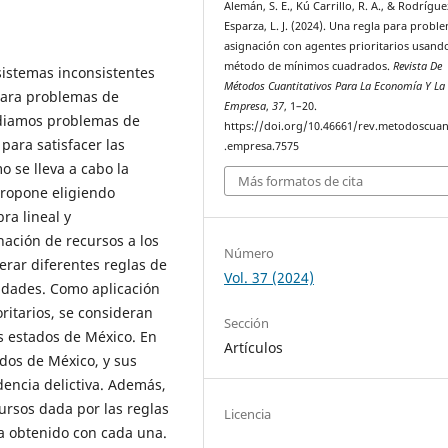
Alemán, S. E., Kú Carrillo, R. A., & Rodrígue
Esparza, L. J. (2024). Una regla para probl
asignación con agentes prioritarios usando
método de mínimos cuadrados.
Revista De
istemas inconsistentes
Métodos Cuantitativos Para La Economía Y La
para problemas de
Empresa
,
37
, 1–20.
udiamos problemas de
https://doi.org/10.46661/rev.metodoscuan
para satisfacer las
.empresa.7575
 se lleva a cabo la
Más formatos de cita
propone eligiendo
ra lineal y
nación de recursos a los
Número
rar diferentes reglas de
Vol. 37 (2024)
idades. Como aplicación
ritarios, se consideran
Sección
os estados de México. En
Artículos
ados de México, y sus
dencia delictiva. Además,
ursos dada por las reglas
Licencia
da obtenido con cada una.