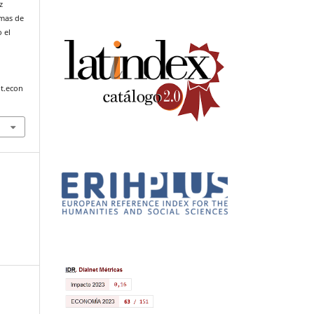
z
emas de
 el
t.econ