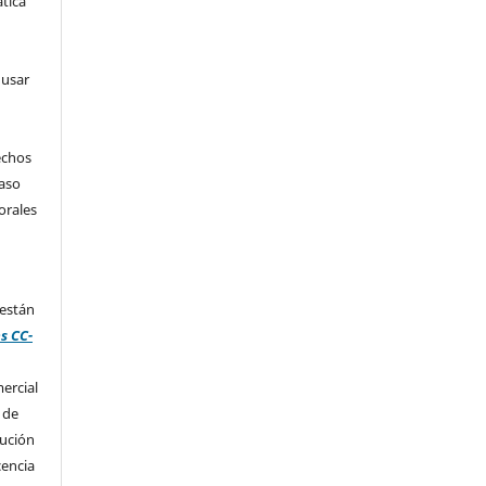
tica
 usar
echos
caso
orales
 están
s CC-
ercial
 de
bución
cencia