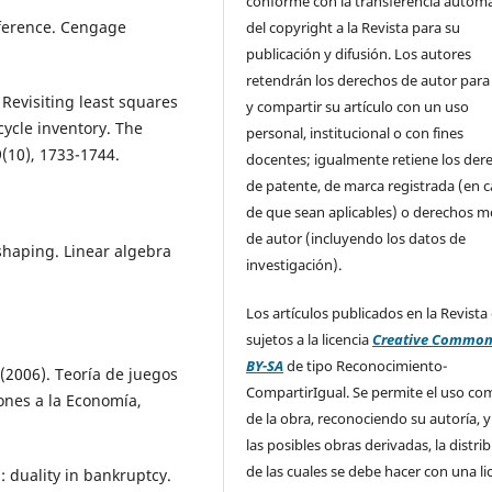
conforme con la transferencia automá
inference. Cengage
del copyright a la Revista para su
publicación y difusión. Los autores
retendrán los derechos de autor para
. Revisiting least squares
y compartir su artículo con un uso
cycle inventory. The
personal, institucional o con fines
9(10), 1733-1744.
docentes; igualmente retiene los der
de patente, de marca registrada (en 
de que sean aplicables) o derechos m
de autor (incluyendo los datos de
 shaping. Linear algebra
investigación).
Los artículos publicados en la Revista
sujetos a la licencia
Creative Common
BY-SA
de tipo Reconocimiento-
 (2006). Teoría de juegos
CompartirIgual. Se permite el uso com
ones a la Economía,
de la obra, reconociendo su autoría, y
las posibles obras derivadas, la distri
de las cuales se debe hacer con una li
: duality in bankruptcy.