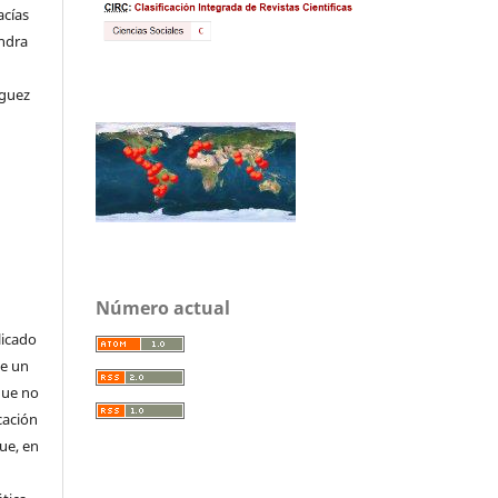
acías
andra
íguez
Número actual
licado
de un
que no
cación
que, en