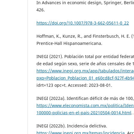
In Advances in economic design, Springer, Berli
426.
https://doi.org/10.1007/978-3-662-05611-0_22
Hoffman, K., Kunze, R., and Finsterbusch, H. E. (
Prentice-Hall Hispanoamericana.
INEGI (2021). Población total por entidad feder
de edad según sexo, serie de años censales de 
https://www.inegi.org.mx/app/tabulados/interac
pxq=Poblacion_Poblacion_01_e60cd8cf-927f-4b
idrt=123 opc=t. Accessed: 2023-08-01.
INEGI (2022a). Identifican déficit de más de 100,
https://www.eleconomista.com.mx/politica/Ident
100000-policias-en-el-pais-20210504-0014.html
.
INEGI (2022b). Incidencia delictiva.
https://www.inegi.org.mx/temas/incidencia
. Ac