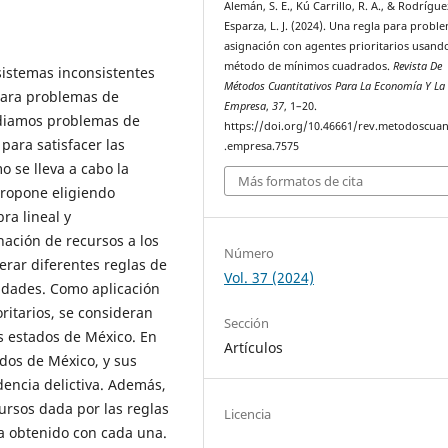
Alemán, S. E., Kú Carrillo, R. A., & Rodrígue
Esparza, L. J. (2024). Una regla para probl
asignación con agentes prioritarios usando
método de mínimos cuadrados.
Revista De
istemas inconsistentes
Métodos Cuantitativos Para La Economía Y La
para problemas de
Empresa
,
37
, 1–20.
udiamos problemas de
https://doi.org/10.46661/rev.metodoscuan
para satisfacer las
.empresa.7575
 se lleva a cabo la
Más formatos de cita
propone eligiendo
ra lineal y
nación de recursos a los
Número
rar diferentes reglas de
Vol. 37 (2024)
idades. Como aplicación
ritarios, se consideran
Sección
os estados de México. En
Artículos
ados de México, y sus
dencia delictiva. Además,
ursos dada por las reglas
Licencia
da obtenido con cada una.