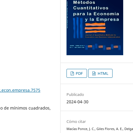
PDF
HTML
t.econ.empresa.7575
Publicado
2024-04-30
do de mínimos cuadrados,
Cómo citar
Macías Ponce, J. C., Giles Flores, A. E., Delg