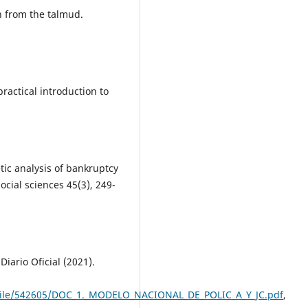
on from the talmud.
practical introduction to
ic analysis of bankruptcy
cial sciences 45(3), 249-
iario Oficial (2021).
file/542605/DOC_1._MODELO_NACIONAL_DE_POLIC_A_Y_JC.pdf
,