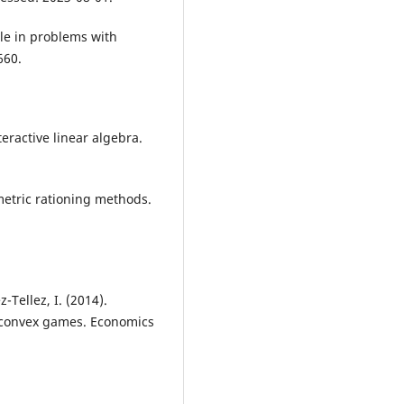
ule in problems with
660.
nteractive linear algebra.
metric rationing methods.
-Tellez, I. (2014).
f convex games. Economics