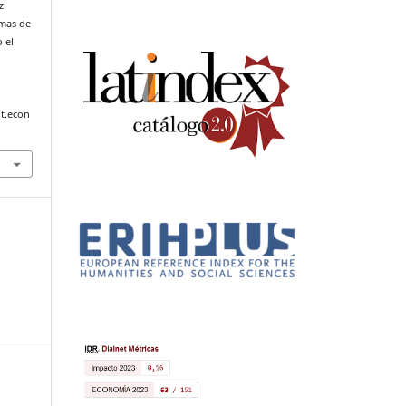
z
emas de
 el
t.econ