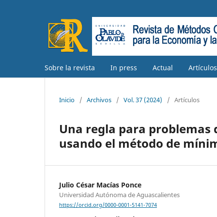
Sobre la revista
In press
Actual
Artículo
Inicio
/
Archivos
/
Vol. 37 (2024)
/
Artículos
Una regla para problemas d
usando el método de míni
Julio César Macías Ponce
Universidad Autónoma de Aguascalientes
https://orcid.org/0000-0001-5141-7074