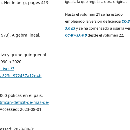
igual a la que regula la obra original.
n, Heidelberg, pages 413-
Hasta el volumen 21 se ha estado
empleando la versión de licencia
CC-B
3.0 ES
y se ha comenzado a usar la ve
1973). Álgebra lineal.
CC-BY-SA 4.0
desde el volumen 22.
ativa y grupo quinquenal
1990 a 2020.
tivos/?
94-823e-972457a12d4b
000 policas en el país.
ifican-deficit-de-mas-de-
 Accessed: 2023-08-01.
cessed: 2023-08-01.