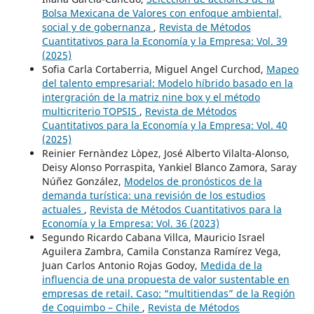
Bolsa Mexicana de Valores con enfoque ambiental,
social y de gobernanza
,
Revista de Métodos
Cuantitativos para la Economía y la Empresa: Vol. 39
(2025)
Sofia Carla Cortaberria, Miguel Angel Curchod,
Mapeo
del talento empresarial: Modelo híbrido basado en la
intergración de la matriz nine box y el método
multicriterio TOPSIS
,
Revista de Métodos
Cuantitativos para la Economía y la Empresa: Vol. 40
(2025)
Reinier Fernàndez Lòpez, José Alberto Vilalta-Alonso,
Deisy Alonso Porraspita, Yankiel Blanco Zamora, Saray
Núñez González,
Modelos de pronósticos de la
demanda turística: una revisión de los estudios
actuales
,
Revista de Métodos Cuantitativos para la
Economía y la Empresa: Vol. 36 (2023)
Segundo Ricardo Cabana Villca, Mauricio Israel
Aguilera Zambra, Camila Constanza Ramírez Vega,
Juan Carlos Antonio Rojas Godoy,
Medida de la
influencia de una propuesta de valor sustentable en
empresas de retail. Caso: “multitiendas” de la Región
de Coquimbo – Chile
,
Revista de Métodos