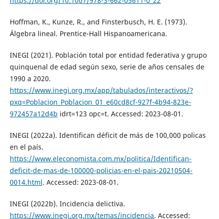
https://doi.org/10.1007/978-3-662-05611-0_22
Hoffman, K., Kunze, R., and Finsterbusch, H. E. (1973).
Álgebra lineal. Prentice-Hall Hispanoamericana.
INEGI (2021). Población total por entidad federativa y grupo
quinquenal de edad según sexo, serie de años censales de
1990 a 2020.
https://www.inegi.org.mx/app/tabulados/interactivos/?
pxq=Poblacion_Poblacion_01_e60cd8cf-927f-4b94-823e-
972457a12d4b
idrt=123 opc=t. Accessed: 2023-08-01.
INEGI (2022a). Identifican déficit de más de 100,000 policas
en el país.
https://www.eleconomista.com.mx/politica/Identifican-
deficit-de-mas-de-100000-policias-en-el-pais-20210504-
0014.html
. Accessed: 2023-08-01.
INEGI (2022b). Incidencia delictiva.
https://www.inegi.org.mx/temas/incidencia
. Accessed: