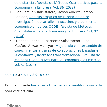
de distancia
,
Revista de Métodos Cuantitativos para la
Economía y la Empresa: Vol. 36 (2023)
Juan Camilo Villar Otalora, Jacobo Alberto Campo
Robledo,
Análisis empírico de la relación entre
investigación, desarrollo, innovación, y crecimiento
económico en países OCDE
,
Revista de Métodos
Cuantitativos para la Economía y la Empresa: Vol. 37
(2024)
Suhana Suhana, Suharnomo Suharnomo, Fuad
Mas’ud, Anwar Mansyur,
Mejorando el intercambio de
conocimientos a través de colaboraciones basadas en
la confianza y liderazgo transformacional
,
Revista de
Métodos Cuantitativos para la Economía y la Empresa:
Vol. 37 (2024)
<<
<
1
2
3
4
5
6
7
8
9
10
>
>>
También puede
Iniciar una búsqueda de similitud avanzada
para este artículo.
Idioma