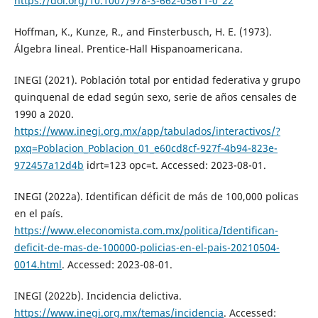
https://doi.org/10.1007/978-3-662-05611-0_22
Hoffman, K., Kunze, R., and Finsterbusch, H. E. (1973).
Álgebra lineal. Prentice-Hall Hispanoamericana.
INEGI (2021). Población total por entidad federativa y grupo
quinquenal de edad según sexo, serie de años censales de
1990 a 2020.
https://www.inegi.org.mx/app/tabulados/interactivos/?
pxq=Poblacion_Poblacion_01_e60cd8cf-927f-4b94-823e-
972457a12d4b
idrt=123 opc=t. Accessed: 2023-08-01.
INEGI (2022a). Identifican déficit de más de 100,000 policas
en el país.
https://www.eleconomista.com.mx/politica/Identifican-
deficit-de-mas-de-100000-policias-en-el-pais-20210504-
0014.html
. Accessed: 2023-08-01.
INEGI (2022b). Incidencia delictiva.
https://www.inegi.org.mx/temas/incidencia
. Accessed: