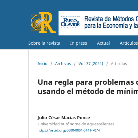
Sobre la revista
In press
Actual
Artículo
Inicio
/
Archivos
/
Vol. 37 (2024)
/
Artículos
Una regla para problemas d
usando el método de míni
Julio César Macías Ponce
Universidad Autónoma de Aguascalientes
https://orcid.org/0000-0001-5141-7074