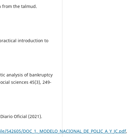
on from the talmud.
practical introduction to
ic analysis of bankruptcy
cial sciences 45(3), 249-
iario Oficial (2021).
file/542605/DOC_1._MODELO_NACIONAL_DE_POLIC_A_Y_JC.pdf
,