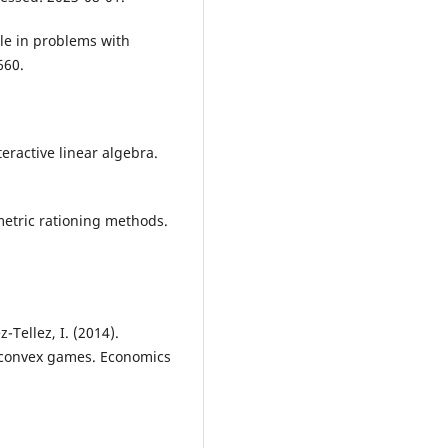
ule in problems with
660.
nteractive linear algebra.
metric rationing methods.
-Tellez, I. (2014).
f convex games. Economics