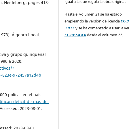
igual a la que regula la obra original.
n, Heidelberg, pages 413-
Hasta el volumen 21 se ha estado
empleando la versión de licencia
CC-B
3.0 ES
y se ha comenzado a usar la ve
1973). Álgebra lineal.
CC-BY-SA 4.0
desde el volumen 22.
ativa y grupo quinquenal
1990 a 2020.
tivos/?
94-823e-972457a12d4b
000 policas en el país.
ifican-deficit-de-mas-de-
 Accessed: 2023-08-01.
cessed: 2023-08-01.