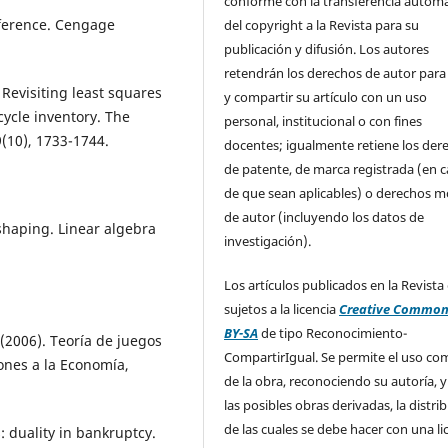
conforme con la transferencia automá
inference. Cengage
del copyright a la Revista para su
publicación y difusión. Los autores
retendrán los derechos de autor para
. Revisiting least squares
y compartir su artículo con un uso
cycle inventory. The
personal, institucional o con fines
9(10), 1733-1744.
docentes; igualmente retiene los der
de patente, de marca registrada (en 
de que sean aplicables) o derechos m
de autor (incluyendo los datos de
 shaping. Linear algebra
investigación).
Los artículos publicados en la Revista
sujetos a la licencia
Creative Common
BY-SA
de tipo Reconocimiento-
 (2006). Teoría de juegos
CompartirIgual. Se permite el uso com
ones a la Economía,
de la obra, reconociendo su autoría, y
las posibles obras derivadas, la distri
de las cuales se debe hacer con una li
: duality in bankruptcy.