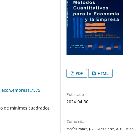
PDF
HTML
t.econ.empresa.7575
Publicado
2024-04-30
do de mínimos cuadrados,
Cómo citar
Macías Ponce, J. C., Giles Flores, A. E., Delg