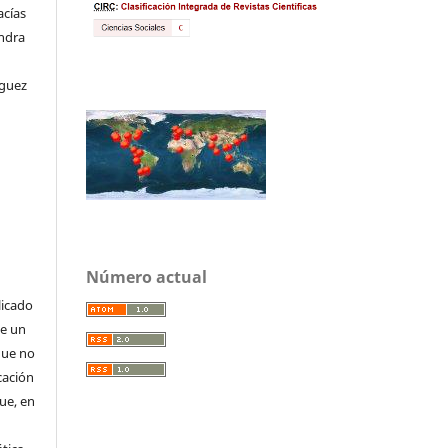
acías
andra
íguez
Número actual
licado
de un
que no
cación
que, en