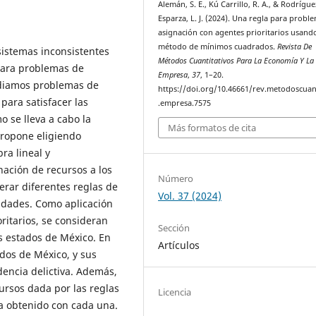
Alemán, S. E., Kú Carrillo, R. A., & Rodrígue
Esparza, L. J. (2024). Una regla para probl
asignación con agentes prioritarios usando
método de mínimos cuadrados.
Revista De
istemas inconsistentes
Métodos Cuantitativos Para La Economía Y La
para problemas de
Empresa
,
37
, 1–20.
udiamos problemas de
https://doi.org/10.46661/rev.metodoscuan
para satisfacer las
.empresa.7575
 se lleva a cabo la
Más formatos de cita
propone eligiendo
ra lineal y
nación de recursos a los
Número
rar diferentes reglas de
Vol. 37 (2024)
idades. Como aplicación
ritarios, se consideran
Sección
os estados de México. En
Artículos
ados de México, y sus
dencia delictiva. Además,
ursos dada por las reglas
Licencia
da obtenido con cada una.