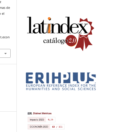
z
emas de
 el
t.econ