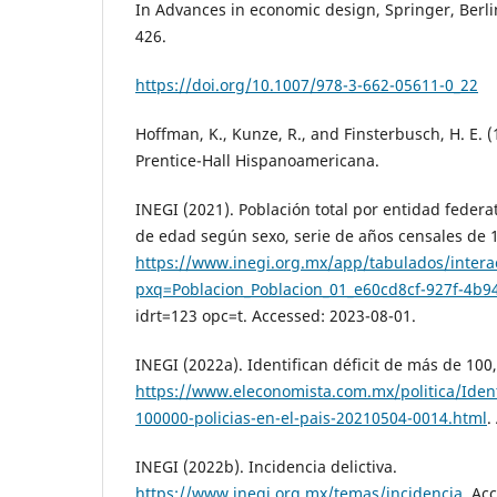
In Advances in economic design, Springer, Berli
426.
https://doi.org/10.1007/978-3-662-05611-0_22
Hoffman, K., Kunze, R., and Finsterbusch, H. E. (
Prentice-Hall Hispanoamericana.
INEGI (2021). Población total por entidad feder
de edad según sexo, serie de años censales de 
https://www.inegi.org.mx/app/tabulados/interac
pxq=Poblacion_Poblacion_01_e60cd8cf-927f-4b
idrt=123 opc=t. Accessed: 2023-08-01.
INEGI (2022a). Identifican déficit de más de 100,
https://www.eleconomista.com.mx/politica/Ident
100000-policias-en-el-pais-20210504-0014.html
.
INEGI (2022b). Incidencia delictiva.
https://www.inegi.org.mx/temas/incidencia
. Ac