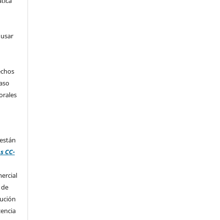
tica
 usar
echos
caso
orales
 están
s CC-
ercial
 de
bución
cencia