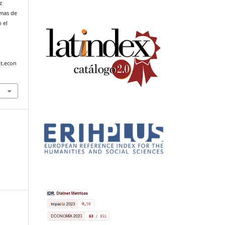
z
emas de
 el
t.econ