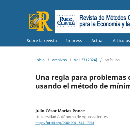
Sobre la revista
In press
Actual
Artículo
Inicio
/
Archivos
/
Vol. 37 (2024)
/
Artículos
Una regla para problemas d
usando el método de míni
Julio César Macías Ponce
Universidad Autónoma de Aguascalientes
https://orcid.org/0000-0001-5141-7074