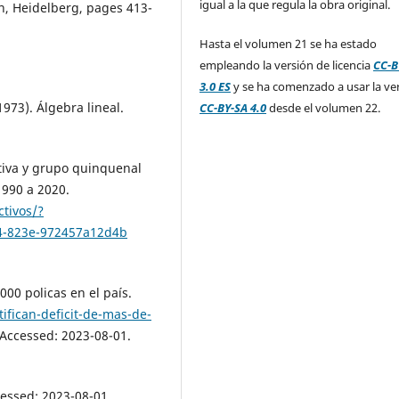
igual a la que regula la obra original.
n, Heidelberg, pages 413-
Hasta el volumen 21 se ha estado
empleando la versión de licencia
CC-B
3.0 ES
y se ha comenzado a usar la ve
1973). Álgebra lineal.
CC-BY-SA 4.0
desde el volumen 22.
ativa y grupo quinquenal
1990 a 2020.
tivos/?
94-823e-972457a12d4b
000 policas en el país.
ifican-deficit-de-mas-de-
 Accessed: 2023-08-01.
cessed: 2023-08-01.