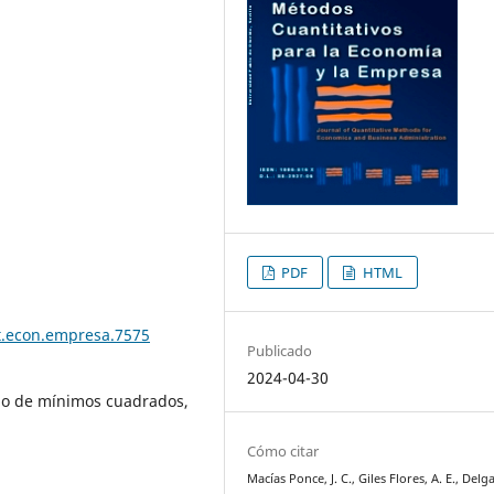
PDF
HTML
t.econ.empresa.7575
Publicado
2024-04-30
do de mínimos cuadrados,
Cómo citar
Macías Ponce, J. C., Giles Flores, A. E., Delg