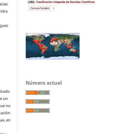
acías
andra
íguez
Número actual
licado
de un
que no
cación
que, en