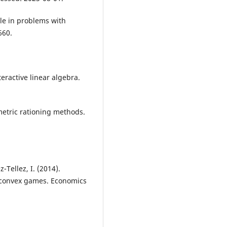
ule in problems with
660.
nteractive linear algebra.
metric rationing methods.
-Tellez, I. (2014).
f convex games. Economics