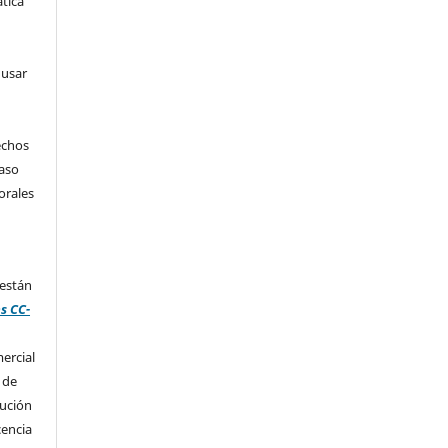
tica
 usar
echos
caso
orales
 están
s CC-
ercial
 de
bución
cencia