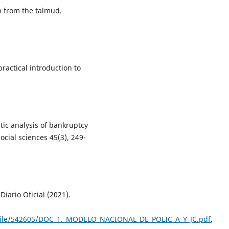
on from the talmud.
practical introduction to
ic analysis of bankruptcy
cial sciences 45(3), 249-
iario Oficial (2021).
file/542605/DOC_1._MODELO_NACIONAL_DE_POLIC_A_Y_JC.pdf
,