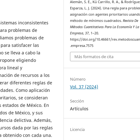
Alemán, S. E., Kú Carrillo, R. A., & Rodrígue
Esparza, L. J. (2024). Una regla para probl
asignación con agentes prioritarios usando
método de mínimos cuadrados.
Revista De
istemas inconsistentes
Métodos Cuantitativos Para La Economía Y La
para problemas de
Empresa
,
37
, 1–20.
udiamos problemas de
https://doi.org/10.46661/rev.metodoscuan
para satisfacer las
.empresa.7575
 se lleva a cabo la
Más formatos de cita
propone eligiendo
ra lineal y
nación de recursos a los
Número
rar diferentes reglas de
Vol. 37 (2024)
idades. Como aplicación
ritarios, se consideran
Sección
os estados de México. En
Artículos
ados de México, y sus
dencia delictiva. Además,
ursos dada por las reglas
Licencia
da obtenido con cada una.