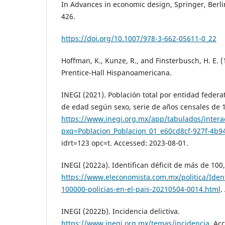
In Advances in economic design, Springer, Berli
426.
https://doi.org/10.1007/978-3-662-05611-0_22
Hoffman, K., Kunze, R., and Finsterbusch, H. E. (
Prentice-Hall Hispanoamericana.
INEGI (2021). Población total por entidad feder
de edad según sexo, serie de años censales de 
https://www.inegi.org.mx/app/tabulados/interac
pxq=Poblacion_Poblacion_01_e60cd8cf-927f-4b
idrt=123 opc=t. Accessed: 2023-08-01.
INEGI (2022a). Identifican déficit de más de 100,
https://www.eleconomista.com.mx/politica/Ident
100000-policias-en-el-pais-20210504-0014.html
.
INEGI (2022b). Incidencia delictiva.
https://www.inegi.org.mx/temas/incidencia
. Ac