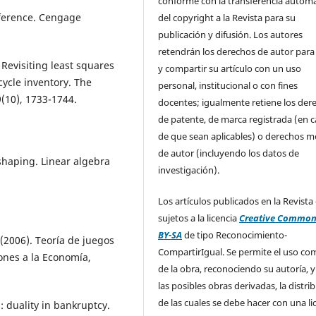
conforme con la transferencia automá
inference. Cengage
del copyright a la Revista para su
publicación y difusión. Los autores
retendrán los derechos de autor para
. Revisiting least squares
y compartir su artículo con un uso
cycle inventory. The
personal, institucional o con fines
9(10), 1733-1744.
docentes; igualmente retiene los der
de patente, de marca registrada (en 
de que sean aplicables) o derechos m
de autor (incluyendo los datos de
 shaping. Linear algebra
investigación).
Los artículos publicados en la Revista
sujetos a la licencia
Creative Common
BY-SA
de tipo Reconocimiento-
 (2006). Teoría de juegos
CompartirIgual. Se permite el uso com
ones a la Economía,
de la obra, reconociendo su autoría, y
las posibles obras derivadas, la distri
de las cuales se debe hacer con una li
: duality in bankruptcy.