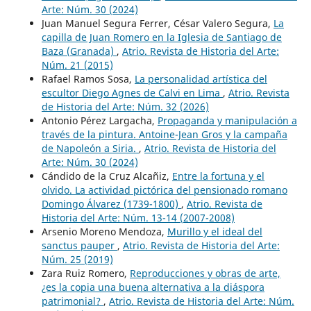
Arte: Núm. 30 (2024)
Juan Manuel Segura Ferrer, César Valero Segura,
La
capilla de Juan Romero en la Iglesia de Santiago de
Baza (Granada)
,
Atrio. Revista de Historia del Arte:
Núm. 21 (2015)
Rafael Ramos Sosa,
La personalidad artística del
escultor Diego Agnes de Calvi en Lima
,
Atrio. Revista
de Historia del Arte: Núm. 32 (2026)
Antonio Pérez Largacha,
Propaganda y manipulación a
través de la pintura. Antoine-Jean Gros y la campaña
de Napoleón a Siria.
,
Atrio. Revista de Historia del
Arte: Núm. 30 (2024)
Cándido de la Cruz Alcañiz,
Entre la fortuna y el
olvido. La actividad pictórica del pensionado romano
Domingo Álvarez (1739-1800)
,
Atrio. Revista de
Historia del Arte: Núm. 13-14 (2007-2008)
Arsenio Moreno Mendoza,
Murillo y el ideal del
sanctus pauper
,
Atrio. Revista de Historia del Arte:
Núm. 25 (2019)
Zara Ruiz Romero,
Reproducciones y obras de arte,
¿es la copia una buena alternativa a la diáspora
patrimonial?
,
Atrio. Revista de Historia del Arte: Núm.