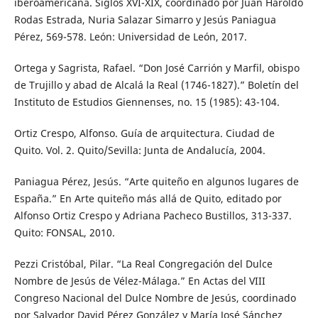
iberoamericana. Siglos XVI-XIX, coordinado por Juan Haroldo
Rodas Estrada, Nuria Salazar Simarro y Jesús Paniagua
Pérez, 569-578. León: Universidad de León, 2017.
Ortega y Sagrista, Rafael. “Don José Carrión y Marfil, obispo
de Trujillo y abad de Alcalá la Real (1746-1827).” Boletín del
Instituto de Estudios Giennenses, no. 15 (1985): 43-104.
Ortiz Crespo, Alfonso. Guía de arquitectura. Ciudad de
Quito. Vol. 2. Quito/Sevilla: Junta de Andalucía, 2004.
Paniagua Pérez, Jesús. “Arte quiteño en algunos lugares de
España.” En Arte quiteño más allá de Quito, editado por
Alfonso Ortiz Crespo y Adriana Pacheco Bustillos, 313-337.
Quito: FONSAL, 2010.
Pezzi Cristóbal, Pilar. “La Real Congregación del Dulce
Nombre de Jesús de Vélez-Málaga.” En Actas del VIII
Congreso Nacional del Dulce Nombre de Jesús, coordinado
por Salvador David Pérez González y María José Sánchez