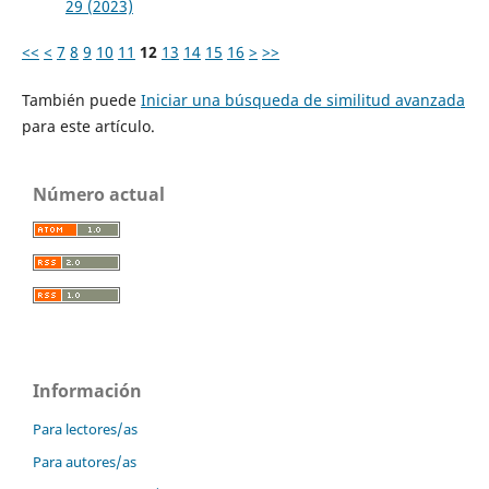
29 (2023)
<<
<
7
8
9
10
11
12
13
14
15
16
>
>>
También puede
Iniciar una búsqueda de similitud avanzada
para este artículo.
Número actual
Información
Para lectores/as
Para autores/as