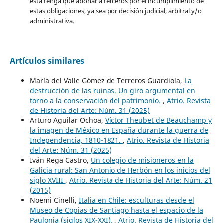
esta tenga que abonar a terceros por el incumplimiento de
estas obligaciones, ya sea por decisión judicial, arbitral y/o
administrativa.
Artículos similares
María del Valle Gómez de Terreros Guardiola,
La
destrucción de las ruinas. Un giro argumental en
torno a la conservación del patrimonio.
,
Atrio. Revista
de Historia del Arte: Núm. 31 (2025)
Arturo Aguilar Ochoa,
Víctor Theubet de Beauchamp y
la imagen de México en España durante la guerra de
Independencia, 1810-1821.
,
Atrio. Revista de Historia
del Arte: Núm. 31 (2025)
Iván Rega Castro,
Un colegio de misioneros en la
Galicia rural: San Antonio de Herbón en los inicios del
siglo XVIII
,
Atrio. Revista de Historia del Arte: Núm. 21
(2015)
Noemi Cinelli,
Italia en Chile: esculturas desde el
Museo de Copias de Santiago hasta el espacio de la
Paulonia (siglos XIX-XXI).
,
Atrio. Revista de Historia del