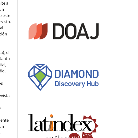
ite a
 un
e este
evista.
al
ción
a
a), el
 tanto
tal,
io.
os
evista
.
s
mente
con
s