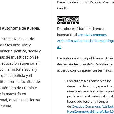
Derechos de autor 2025 Jesús Márqu
Carrillo
d Autónoma de Puebla,
Esta obra está bajo una licencia
internacional
Creative Commons
 Sistema Nacional de
Atribución-NoComercial-CompartirIg
erosos artículos y
4.0
.
istoria política, social y
eas de investigación se
Los autores/as que publican en
Atrio
la educación superior en
Revista de historia del arte
están de
on la historia social y
acuerdo con los siguientes términos:
rquía española y el
Los autores/as conservan los
itular en la facultad de
derechos de autor y garantizan
 Autónoma de Puebla e
revista el derecho de ser la pr
y la maestría en
publicación del trabajo al igual
gional, desde 1993 forma
licenciado bajo una licencia
 Puebla.
de
Creative Commons Attribut
NonCommercial-ShareAlike 4.0