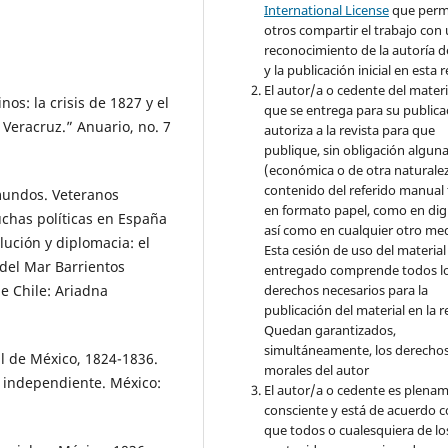
International License
que perm
otros compartir el trabajo con
reconocimiento de la autoría d
y la publicación inicial en esta r
El autor/a o cedente del materi
s: la crisis de 1827 y el
que se entrega para su publica
Veracruz.” Anuario, no. 7
autoriza a la revista para que
publique, sin obligación algun
(económica o de otra naturalez
contenido del referido manual
 mundos. Veteranos
en formato papel, como en digi
uchas políticas en España
así como en cualquier otro med
lución y diplomacia: el
Esta cesión de uso del material
 del Mar Barrientos
entregado comprende todos l
e Chile: Ariadna
derechos necesarios para la
publicación del material en la r
Quedan garantizados,
simultáneamente, los derecho
al de México, 1824-1836.
morales del autor
o independiente. México:
El autor/a o cedente es plena
consciente y está de acuerdo 
que todos o cualesquiera de lo