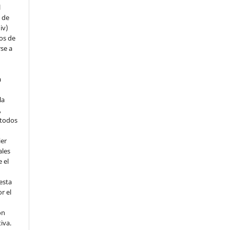
l
s de
iv)
hos de
rse a
a
la
,
todos
ier
ales
 el
esta
r el
ón
tiva.