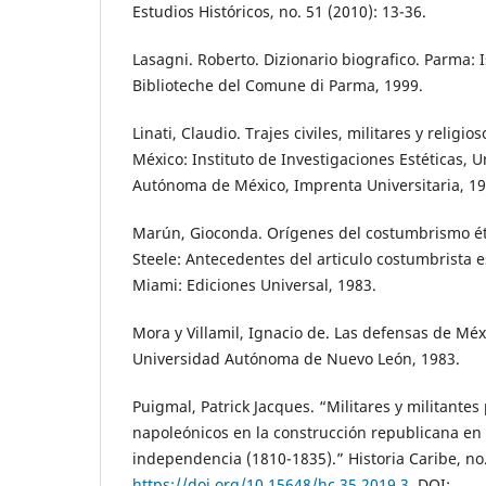
Estudios Históricos, no. 51 (2010): 13-36.
Lasagni. Roberto. Dizionario biografico. Parma: I
Biblioteche del Comune di Parma, 1999.
Linati, Claudio. Trajes civiles, militares y religi
México: Instituto de Investigaciones Estéticas, 
Autónoma de México, Imprenta Universitaria, 19
Marún, Gioconda. Orígenes del costumbrismo éti
Steele: Antecedentes del articulo costumbrista e
Miami: Ediciones Universal, 1983.
Mora y Villamil, Ignacio de. Las defensas de Mé
Universidad Autónoma de Nuevo León, 1983.
Puigmal, Patrick Jacques. “Militares y militantes p
napoleónicos en la construcción republicana en 
independencia (1810-1835).” Historia Caribe, no.
https://doi.org/10.15648/hc.35.2019.3
. DOI: