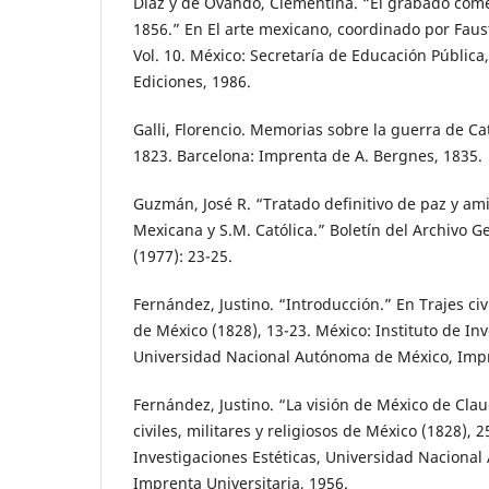
Díaz y de Ovando, Clementina. “El grabado come
1856.” En El arte mexicano, coordinado por Faus
Vol. 10. México: Secretaría de Educación Pública
Ediciones, 1986.
Galli, Florencio. Memorias sobre la guerra de Ca
1823. Barcelona: Imprenta de A. Bergnes, 1835.
Guzmán, José R. “Tratado definitivo de paz y am
Mexicana y S.M. Católica.” Boletín del Archivo Ge
(1977): 23-25.
Fernández, Justino. “Introducción.” En Trajes civi
de México (1828), 13-23. México: Instituto de Inv
Universidad Nacional Autónoma de México, Impre
Fernández, Justino. “La visión de México de Claud
civiles, militares y religiosos de México (1828), 2
Investigaciones Estéticas, Universidad Naciona
Imprenta Universitaria, 1956.