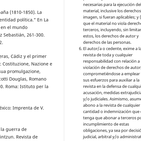
necesarias para la ejecución de
material, inclusive los derecho
paña (1810-1850). La
imagen, si fueran aplicables; y (
entidad política.” En La
que el material no viola derec
s en el mundo
terceros, incluyendo, sin limita
z Sebastián, 261-300.
estos, los derechos de autor y
derechos de las personas.
2.
El autor/a o cedente, exime a l
revista de toda y cualquier
eras, Cádiz y el primer
responsabilidad con relación a 
: Costituzione, Nazione e
violación de derechos de autor
a sua promulgazione,
comprometiéndose a emplear 
Scotti Douglas, Romano
sus esfuerzos para auxiliar a la
revista en la defensa de cualqu
0. Roma: Istituto per la
acusación, medidas extrajudici
y/o judiciales. Asimismo, asume
abono a la revista de cualquier
México: Imprenta de V.
cantidad o indemnización que 
tenga que abonar a terceros po
incumplimiento de estas
 la guerra de
obligaciones, ya sea por decisi
judicial, arbitral y/o administra
intzun. Revista de