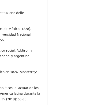
stituzione delle
osos de México (1828).
Universidad Nacional
56.
co social. Addison y
spañol y argentino.
xico en 1824. Monterrey:
olíticos: el actuar de los
América latina durante la
 35 (2019): 55-83.