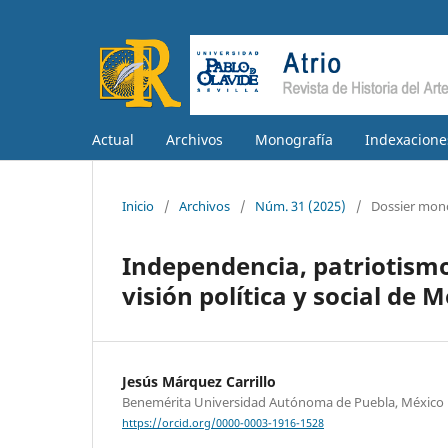
Actual
Archivos
Monografía
Indexacione
Inicio
/
Archivos
/
Núm. 31 (2025)
/
Dossier mon
Independencia, patriotismo 
visión política y social de 
Jesús Márquez Carrillo
Benemérita Universidad Autónoma de Puebla, México
https://orcid.org/0000-0003-1916-1528