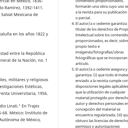
rcial en México, 1836-
contenidos proporcionados,
formarán una obra cuyo uso s
to Ramírez, 1392-1411.
a la revista para su publicación
, Salvat Mexicana de
o parcial.
El autor/a o cedente garantiza 
titular de los derechos de Pro
taluña en los años 1822 y
Intelectual sobre los contenid
proporcionados, es decir, sobre
propio texto e
imágenes/fotografías/obras
istad entre la República
fotográficas que se incorporan
neral de la Nación, no. 1
artículo.
El autor/a o cedente asegura y
garantiza: (i) que todo el mater
les, militares y religiosos
enviado a la revista cumple con
disposiciones legales aplicables;
estigaciones Estéticas,
que la utilización de cualquier
nta Universitaria, 1956.
material protegido por derech
autor y derechos personales en
io Linati.” En Trajes
concepción del material se
5-68. México: Instituto de
encuentra regularizada; (iii) q
l Autónoma de México,
obtuvo las licencias de derecho
permisos y autorizaciones