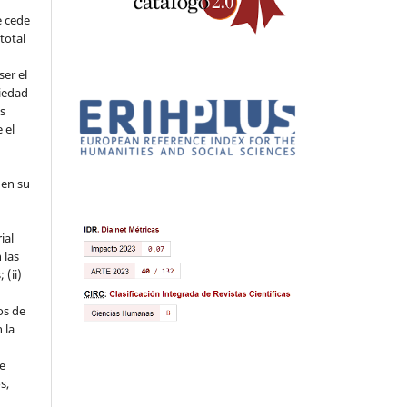
e cede
 total
ser el
piedad
os
 el
 en su
ial
 las
 (ii)
os de
 la
ue
s,