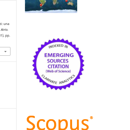
,
ti: una
,
Atrio.
31), pp.