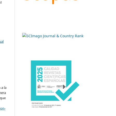
ez
ual
.
 a la
imera
 que
ion-