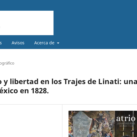
s
Avisos
Acerca de
ográfico
y libertad en los Trajes de Linati: un
México en 1828.