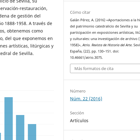
cio de Sevilla, su
ervación-restauración,
Cómo citar
adena de gestión del
Galán Pérez, A. (2016) «Aportaciones a la h
ño 1888-1958. A través de
del patrimonio catedralicio de Sevilla y su
esos, obtenemos como
participación en exposiciones artísticas, lit
cio, del que exponemos en
y culturales: una investigación de archivo 
1958)»,
Atrio. Revista de Historia del Arte
. Sevi
es artísticas, litúrgicas y
España, (22), pp. 130–151. doi:
edral de Sevilla.
10.46661/atrio.3075.
Más formatos de cita
Número
Núm. 22 (2016)
Sección
Artículos