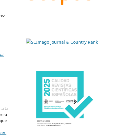
rez
ual
.
 a la
imera
 que
ion-