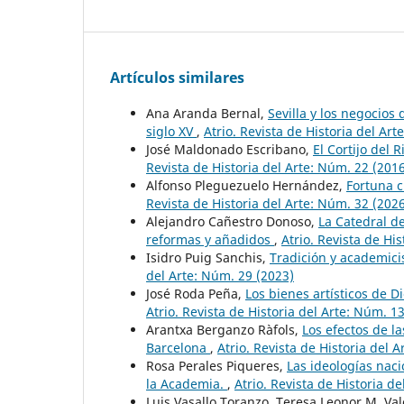
Artículos similares
Ana Aranda Bernal,
Sevilla y los negocios 
siglo XV
,
Atrio. Revista de Historia del Art
José Maldonado Escribano,
El Cortijo del
Revista de Historia del Arte: Núm. 22 (201
Alfonso Pleguezuelo Hernández,
Fortuna c
Revista de Historia del Arte: Núm. 32 (202
Alejandro Cañestro Donoso,
La Catedral d
reformas y añadidos
,
Atrio. Revista de Hi
Isidro Puig Sanchis,
Tradición y academicis
del Arte: Núm. 29 (2023)
José Roda Peña,
Los bienes artísticos de D
Atrio. Revista de Historia del Arte: Núm. 1
Arantxa Berganzo Ràfols,
Los efectos de l
Barcelona
,
Atrio. Revista de Historia del 
Rosa Perales Piqueres,
Las ideologías naci
la Academia.
,
Atrio. Revista de Historia d
Luis Vasallo Toranzo, Teresa Leonor M. Va