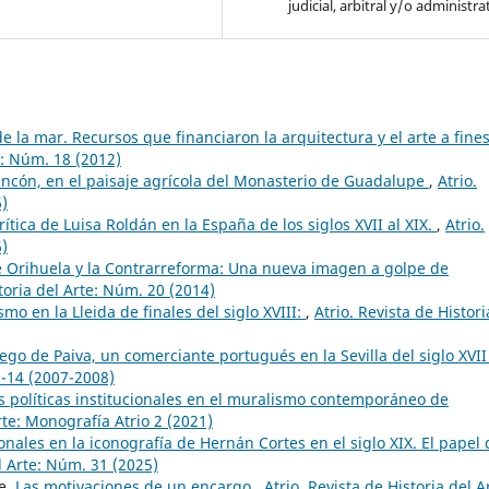
judicial, arbitral y/o administra
de la mar. Recursos que financiaron la arquitectura y el arte a fines
e: Núm. 18 (2012)
 Rincón, en el paisaje agrícola del Monasterio de Guadalupe
,
Atrio.
6)
rítica de Luisa Roldán en la España de los siglos XVII al XIX.
,
Atrio.
6)
e Orihuela y la Contrarreforma: Una nueva imagen a golpe de
storia del Arte: Núm. 20 (2014)
mo en la Lleida de finales del siglo XVIII:
,
Atrio. Revista de Histori
iego de Paiva, un comerciante portugués en la Sevilla del siglo XVI
3-14 (2007-2008)
as políticas institucionales en el muralismo contemporáneo de
Arte: Monografía Atrio 2 (2021)
onales en la iconografía de Hernán Cortes en el siglo XIX. El papel 
el Arte: Núm. 31 (2025)
le,
Las motivaciones de un encargo
,
Atrio. Revista de Historia del A