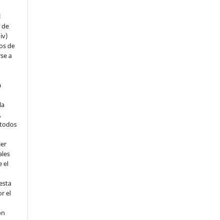
l
s de
iv)
hos de
rse a
a
la
,
todos
ier
ales
 el
esta
r el
ón