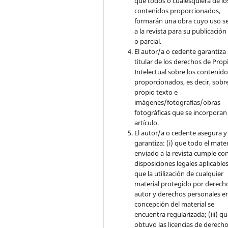
que todos o cualesquiera de lo
contenidos proporcionados,
formarán una obra cuyo uso s
a la revista para su publicación
o parcial.
El autor/a o cedente garantiza 
titular de los derechos de Pro
Intelectual sobre los contenid
proporcionados, es decir, sobre
propio texto e
imágenes/fotografías/obras
fotográficas que se incorporan
artículo.
El autor/a o cedente asegura y
garantiza: (i) que todo el mater
enviado a la revista cumple con
disposiciones legales aplicables;
que la utilización de cualquier
material protegido por derech
autor y derechos personales en
concepción del material se
encuentra regularizada; (iii) q
obtuvo las licencias de derecho