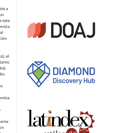
ite a
 un
e este
evista.
al
ción
a
a), el
 tanto
tal,
io.
os
evista
.
s
mente
con