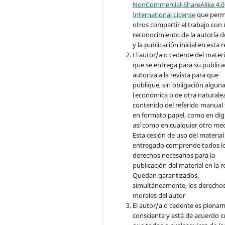
NonCommercial-ShareAlike 4.0
International License
que perm
otros compartir el trabajo con
reconocimiento de la autoría d
y la publicación inicial en esta r
El autor/a o cedente del materi
que se entrega para su publica
autoriza a la revista para que
publique, sin obligación algun
(económica o de otra naturalez
contenido del referido manual
en formato papel, como en digi
así como en cualquier otro med
Esta cesión de uso del material
entregado comprende todos l
derechos necesarios para la
publicación del material en la r
Quedan garantizados,
simultáneamente, los derecho
morales del autor
El autor/a o cedente es plena
consciente y está de acuerdo 