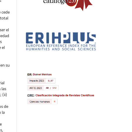
s
e cede
 total
ser el
piedad
os
 el
 en su
ial
 las
 (ii)
os de
 la
ue
s,