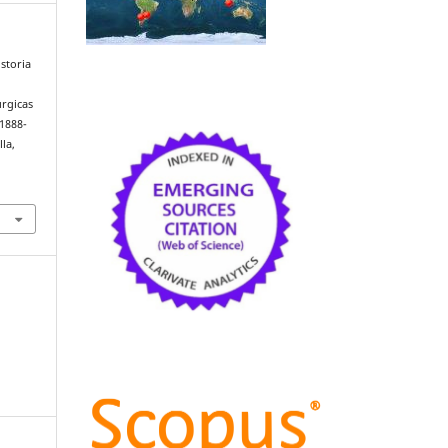
istoria
úrgicas
(1888-
lla,