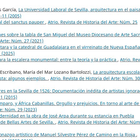
s García,
La Universidad Laboral de Sevilla, arquitectura en el pais
0-11 (2005)
eal del sanctus pauper
,
Atrio. Revista de Historia del Arte: Núm. 25
es sobre la tabla de San Miguel del Museo Diocesano de Arte Sac
l Arte: Núm. 27 (2021)
tara y la catedral de Guadalajara en el virreinato de Nueva Españ
1 (2025)
ara la escalera monumental: entre la teoría y la práctica
,
Atrio. Rev
Escribano, María del Mar Lozano Bartolozzi,
La arquitectura escola
sta: algunos ejemplos.
,
Atrio. Revista de Historia del Arte: Núm. 30
res en la Sevilla de 1526: Documentación inédita de artistas ignor
21 (2015)
paro, y África Cabanillas. Orgullo y prejuicios. En torno al arte de
rte: Núm. 29 (2023)
dernidad en la obra de José Arpa durante su estancia en Puebla
de Bellas Artes de Sevilla.
,
Atrio. Revista de Historia del Arte: Núm
ronazgo artístico de Manuel Silvestre Pérez de Camino en la Rioja
,