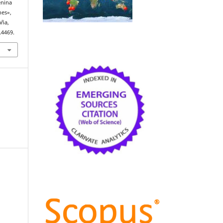
enina
nes»,
aña,
.4469.