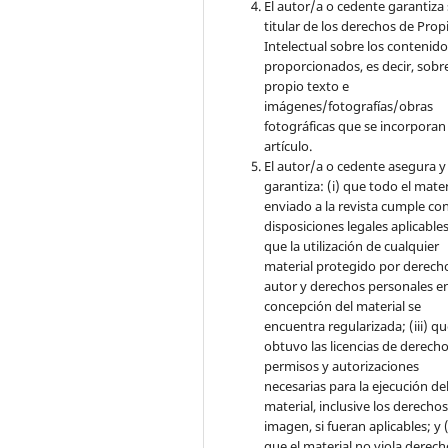
El autor/a o cedente garantiza 
titular de los derechos de Pro
Intelectual sobre los contenid
proporcionados, es decir, sobre
propio texto e
imágenes/fotografías/obras
fotográficas que se incorporan
artículo.
El autor/a o cedente asegura y
garantiza: (i) que todo el mater
enviado a la revista cumple con
disposiciones legales aplicables;
que la utilización de cualquier
material protegido por derech
autor y derechos personales en
concepción del material se
encuentra regularizada; (iii) q
obtuvo las licencias de derecho
permisos y autorizaciones
necesarias para la ejecución de
material, inclusive los derecho
imagen, si fueran aplicables; y (
que el material no viola derec