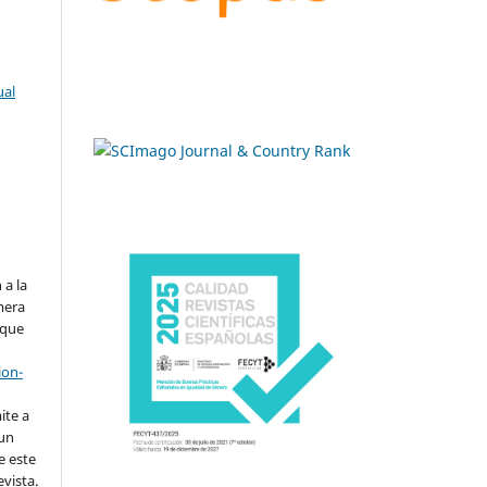
ual
.
 a la
imera
 que
ion-
ite a
 un
e este
evista.