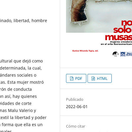
minado, libertad, hombre
cultural que dejó como
determinada, la cual,
tándares sociales o
PDF
HTML
cas. Esta mujer mostró
trón de conducta
un así, hay quienes
Publicado
vidades de corte
2022-06-01
anas Malu Valerio y
xtil la libertad y poder
 forma que ella es un
Cómo citar
onales.