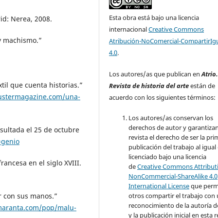
Esta obra está bajo una licencia
id: Nerea, 2008.
internacional
Creative Commons
y machismo.”
Atribución-NoComercial-CompartirIg
4.0
.
Los autores/as que publican en
Atrio
til que cuenta historias.”
Revista de historia del arte
están de
ustermagazine.com/una-
acuerdo con los siguientes términos:
Los autores/as conservan los
derechos de autor y garantizan
sultada el 25 de octubre
revista el derecho de ser la pr
=genio
publicación del trabajo al igual
licenciado bajo una licencia
francesa en el siglo XVIII.
de
Creative Commons Attribut
NonCommercial-ShareAlike 4.0
International License
que perm
otros compartir el trabajo con
er con sus manos.”
reconocimiento de la autoría d
maranta.com/pop/malu-
y la publicación inicial en esta r