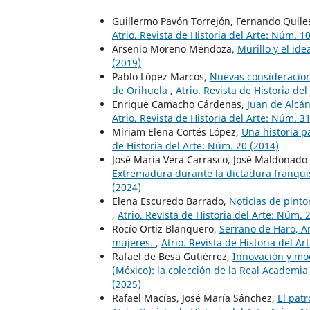
Guillermo Pavón Torrejón, Fernando Quile
Atrio. Revista de Historia del Arte: Núm. 1
Arsenio Moreno Mendoza,
Murillo y el id
(2019)
Pablo López Marcos,
Nuevas consideracion
de Orihuela
,
Atrio. Revista de Historia de
Enrique Camacho Cárdenas,
Juan de Alcán
Atrio. Revista de Historia del Arte: Núm. 3
Miriam Elena Cortés López,
Una historia p
de Historia del Arte: Núm. 20 (2014)
José María Vera Carrasco, José Maldonado 
Extremadura durante la dictadura franqui
(2024)
Elena Escuredo Barrado,
Noticias de pinto
,
Atrio. Revista de Historia del Arte: Núm. 
Rocío Ortiz Blanquero,
Serrano de Haro, Am
mujeres.
,
Atrio. Revista de Historia del A
Rafael de Besa Gutiérrez,
Innovación y mo
(México): la colección de la Real Academia 
(2025)
Rafael Macías, José María Sánchez,
El pat