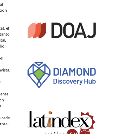
al
ción
a
a), el
 tanto
tal,
io.
os
evista
.
s
mente
con
s
e cede
 total