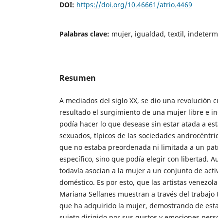
DOI:
https://doi.org/10.46661/atrio.4469
Palabras clave:
mujer, igualdad, textil, indeter
Resumen
A mediados del siglo XX, se dio una revolución 
resultado el surgimiento de una mujer libre e in
podía hacer lo que desease sin estar atada a es
sexuados, típicos de las sociedades androcéntri
que no estaba preordenada ni limitada a un pa
específico, sino que podía elegir con libertad. A
todavía asocian a la mujer a un conjunto de acti
doméstico. Es por esto, que las artistas venezol
Mariana Sellanes muestran a través del trabajo te
que ha adquirido la mujer, demostrando de esta
sujeto dirigido por sus gustos y emociones pers