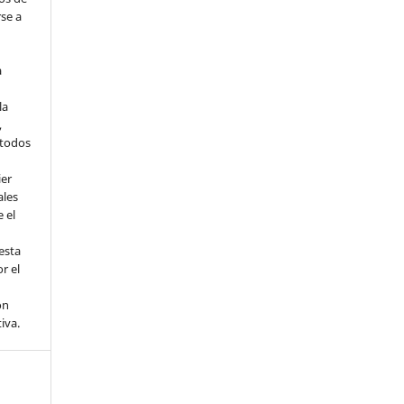
rse a
a
la
,
todos
ier
ales
 el
esta
r el
ón
tiva.