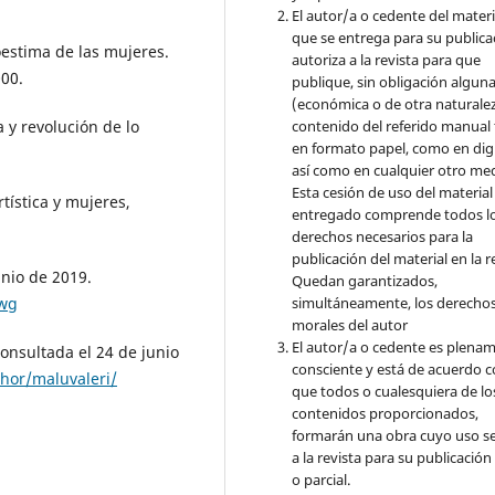
El autor/a o cedente del materi
que se entrega para su publica
oestima de las mujeres.
autoriza a la revista para que
00.
publique, sin obligación algun
(económica o de otra naturalez
contenido del referido manual
 y revolución de lo
en formato papel, como en digi
así como en cualquier otro med
Esta cesión de uso del material
tística y mujeres,
entregado comprende todos l
derechos necesarios para la
publicación del material en la r
unio de 2019.
Quedan garantizados,
simultáneamente, los derecho
Qwg
morales del autor
El autor/a o cedente es plena
Consultada el 24 de junio
consciente y está de acuerdo 
hor/maluvaleri/
que todos o cualesquiera de lo
contenidos proporcionados,
formarán una obra cuyo uso s
a la revista para su publicación
o parcial.