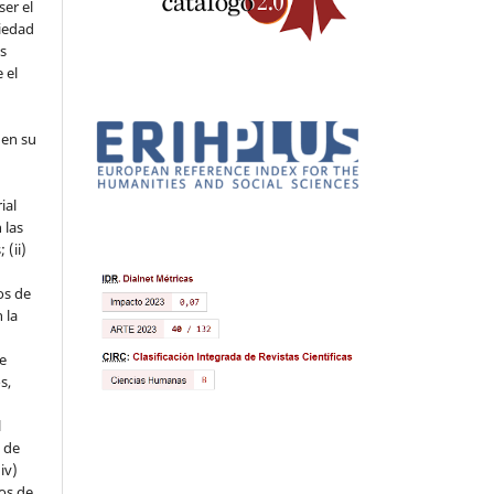
ser el
piedad
os
 el
 en su
ial
 las
 (ii)
os de
 la
ue
s,
l
s de
iv)
hos de