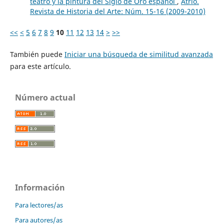
teatro y la pintura del Siglo de Oro español
,
Atrio.
Revista de Historia del Arte: Núm. 15-16 (2009-2010)
<<
<
5
6
7
8
9
10
11
12
13
14
>
>>
También puede
Iniciar una búsqueda de similitud avanzada
para este artículo.
Número actual
Información
Para lectores/as
Para autores/as