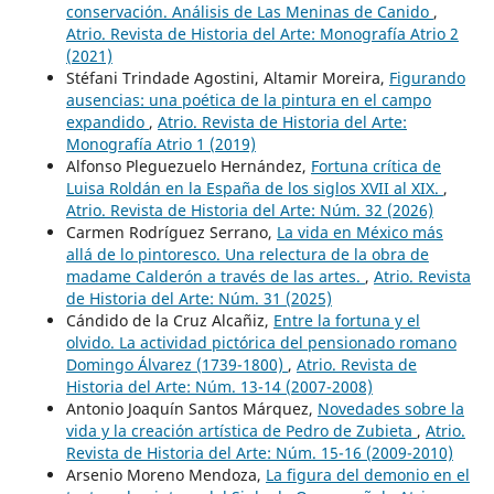
conservación. Análisis de Las Meninas de Canido
,
Atrio. Revista de Historia del Arte: Monografía Atrio 2
(2021)
Stéfani Trindade Agostini, Altamir Moreira,
Figurando
ausencias: una poética de la pintura en el campo
expandido
,
Atrio. Revista de Historia del Arte:
Monografía Atrio 1 (2019)
Alfonso Pleguezuelo Hernández,
Fortuna crítica de
Luisa Roldán en la España de los siglos XVII al XIX.
,
Atrio. Revista de Historia del Arte: Núm. 32 (2026)
Carmen Rodríguez Serrano,
La vida en México más
allá de lo pintoresco. Una relectura de la obra de
madame Calderón a través de las artes.
,
Atrio. Revista
de Historia del Arte: Núm. 31 (2025)
Cándido de la Cruz Alcañiz,
Entre la fortuna y el
olvido. La actividad pictórica del pensionado romano
Domingo Álvarez (1739-1800)
,
Atrio. Revista de
Historia del Arte: Núm. 13-14 (2007-2008)
Antonio Joaquín Santos Márquez,
Novedades sobre la
vida y la creación artística de Pedro de Zubieta
,
Atrio.
Revista de Historia del Arte: Núm. 15-16 (2009-2010)
Arsenio Moreno Mendoza,
La figura del demonio en el