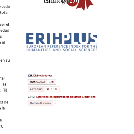
e cede
 total
ser el
piedad
os
 el
 en su
ial
 las
 (ii)
os de
 la
ue
s,