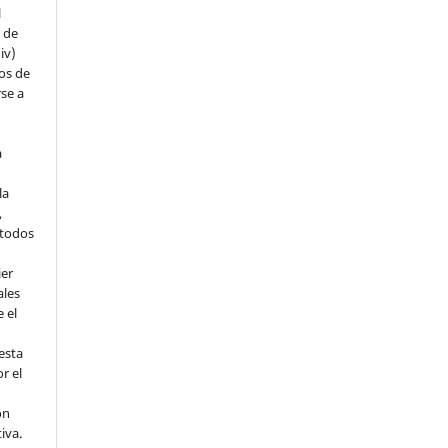
l
s de
iv)
hos de
rse a
a
la
,
todos
ier
ales
 el
esta
r el
ón
tiva.