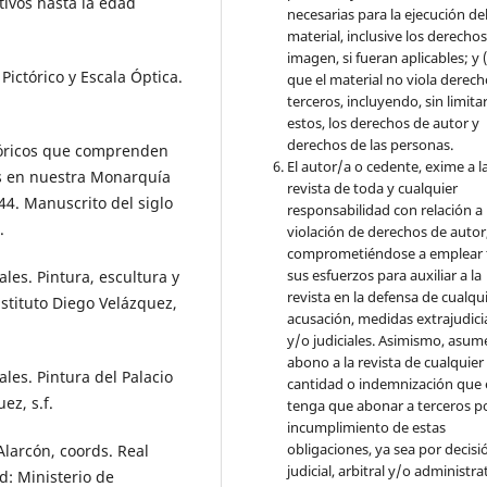
tivos hasta la edad
necesarias para la ejecución de
material, inclusive los derecho
imagen, si fueran aplicables; y (
Pictórico y Escala Óptica.
que el material no viola derec
terceros, incluyendo, sin limita
estos, los derechos de autor y
derechos de las personas.
stóricos que comprenden
El autor/a o cedente, exime a l
os en nuestra Monarquía
revista de toda y cualquier
4. Manuscrito del siglo
responsabilidad con relación a 
.
violación de derechos de autor
comprometiéndose a emplear 
sus esfuerzos para auxiliar a la
les. Pintura, escultura y
revista en la defensa de cualqu
stituto Diego Velázquez,
acusación, medidas extrajudici
y/o judiciales. Asimismo, asume
abono a la revista de cualquier
les. Pintura del Palacio
cantidad o indemnización que 
ez, s.f.
tenga que abonar a terceros po
incumplimiento de estas
obligaciones, ya sea por decisi
Alarcón, coords. Real
judicial, arbitral y/o administra
: Ministerio de