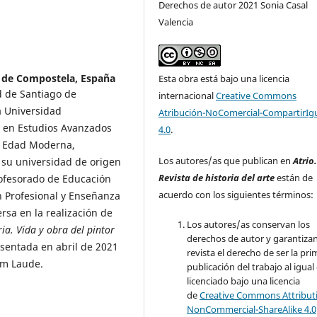
Derechos de autor 2021 Sonia Casal
Valencia
 de Compostela, España
Esta obra está bajo una licencia
d de Santiago de
internacional
Creative Commons
a Universidad
Atribución-NoComercial-CompartirIg
 en Estudios Avanzados
4.0
.
en Edad Moderna,
Los autores/as que publican en
Atrio
a su universidad de origen
Revista de historia del arte
están de
rofesorado de Educación
acuerdo con los siguientes términos:
n Profesional y Enseñanza
sa en la realización de
Los autores/as conservan los
ria. Vida y obra del pintor
derechos de autor y garantizan
resentada en abril de 2021
revista el derecho de ser la pr
um Laude.
publicación del trabajo al igual
licenciado bajo una licencia
de
Creative Commons Attribut
NonCommercial-ShareAlike 4.0