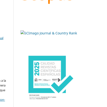
ual
.
 a la
imera
 que
ion-