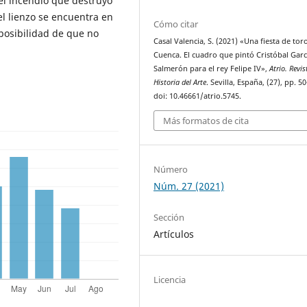
el incendio que destruyó
el lienzo se encuentra en
Cómo citar
posibilidad de que no
Casal Valencia, S. (2021) «Una fiesta de tor
Cuenca. El cuadro que pintó Cristóbal Garc
Salmerón para el rey Felipe IV»,
Atrio. Revis
Historia del Arte
. Sevilla, España, (27), pp. 5
doi: 10.46661/atrio.5745.
Más formatos de cita
Número
Núm. 27 (2021)
Sección
Artículos
Licencia