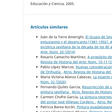
Educación y Ciencia, 2005.
Artículos similares
Iván de la Torre Amerighi,
El Grupo de Sev
entusiasmo y el desencanto (1981-1992). A
pictórica sevillana de la década de los 80 
Arte: Núm. 20 (2014)
Rosario Camacho Martínez,
A propósito de
Revista de Historia del Arte: Núm. 10-11 (
Pablo López Marcos,
Nuevas consideracion
de Orihuela
,
Atrio. Revista de Historia de
María Victoria Alonso Cabezas,
La muerte 
Núm. 32 (2026)
Fernando Quiles García,
Resurrección de u
pintura sevillana
,
Atrio. Revista de Histor
Carmen Chofre García,
La pintura neorren
del pintor José Villegas Cordero.
,
Atrio. Re
Patricia Barea Azcón,
Pintura guadalupan
Laura Liliana Vargas Murcia,
Pintores desc