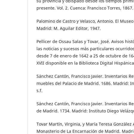
su provincia y obispado desde los tiempos primi
presente. Vol. 2. Cuenca: Francisco Torres, 1867.
Palomino de Castro y Velasco, Antonio. El Museo 
Madrid: M. Aguilar Editor, 1947.
Pellicer de Ossau Salas y Tovar, José. Avisos hi
las noticias y sucesos más particulares ocurrid
desde 7 de enero de 1642 a 25 de octubre de 164
XVII disponible en la Biblioteca Digital Hispánica
Sánchez Cantón, Francisco Javier. Inventarios Rea
muebles del Palacio de Madrid. 1686. Madrid: In
s.f.
Sánchez Cantón, Francisco Javier. Inventarios Rea
de Madrid. 1734. Madrid: Instituto Diego Velázqu
Tovar Martín, Virginia, y María Teresa González 
Monasterio de La Encarnación de Madrid. Madrid