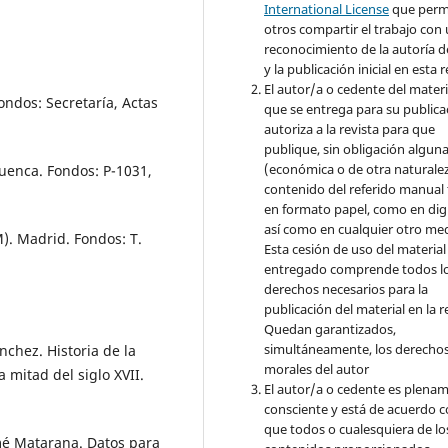
International License
que perm
otros compartir el trabajo con
reconocimiento de la autoría d
y la publicación inicial en esta r
El autor/a o cedente del materi
ondos: Secretaría, Actas
que se entrega para su publica
autoriza a la revista para que
publique, sin obligación algun
(económica o de otra naturalez
Cuenca. Fondos: P-1031,
contenido del referido manual
en formato papel, como en digi
así como en cualquier otro med
). Madrid. Fondos: T.
Esta cesión de uso del material
entregado comprende todos l
derechos necesarios para la
publicación del material en la r
Quedan garantizados,
simultáneamente, los derecho
nchez. Historia de la
morales del autor
 mitad del siglo XVII.
El autor/a o cedente es plena
consciente y está de acuerdo 
que todos o cualesquiera de lo
mé Matarana. Datos para