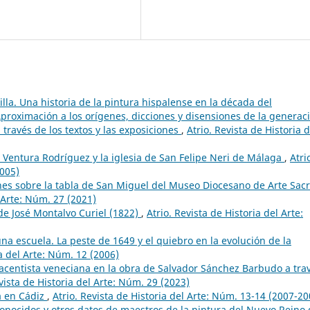
illa. Una historia de la pintura hispalense en la década del
proximación a los orígenes, dicciones y disensiones de la generac
a través de los textos y las exposiciones
,
Atrio. Revista de Historia d
 Ventura Rodríguez y la iglesia de San Felipe Neri de Málaga
,
Atri
2005)
es sobre la tabla de San Miguel del Museo Diocesano de Arte Sac
l Arte: Núm. 27 (2021)
de José Montalvo Curiel (1822)
,
Atrio. Revista de Historia del Arte:
na escuela. La peste de 1649 y el quiebro en la evolución de la
ia del Arte: Núm. 12 (2006)
acentista veneciana en la obra de Salvador Sánchez Barbudo a tra
vista de Historia del Arte: Núm. 29 (2023)
a en Cádiz
,
Atrio. Revista de Historia del Arte: Núm. 13-14 (2007-20
onocidos y otros datos de maestros de la pintura del Nuevo Reino