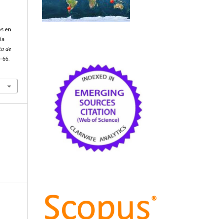
os en
ía
ta de
0–66.