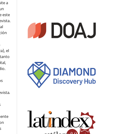
ite a
 un
e este
evista.
al
ción
a
a), el
 tanto
tal,
io.
os
evista
.
s
mente
con
s