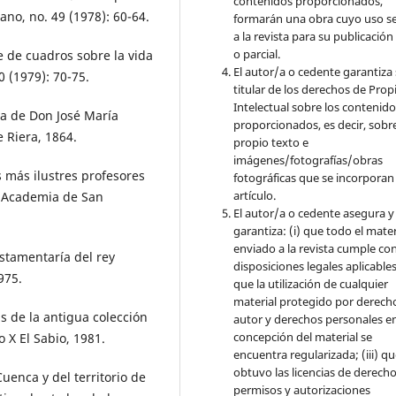
contenidos proporcionados,
ano, no. 49 (1978): 60-64.
formarán una obra cuyo uso s
a la revista para su publicación
o parcial.
 de cuadros sobre la vida
El autor/a o cedente garantiza 
0 (1979): 70-75.
titular de los derechos de Pro
Intelectual sobre los contenid
a de Don José María
proporcionados, es decir, sobre
 Riera, 1864.
propio texto e
imágenes/fotografías/obras
 más ilustres profesores
fotográficas que se incorporan
artículo.
al Academia de San
El autor/a o cedente asegura y
garantiza: (i) que todo el mater
enviado a la revista cumple con
estamentaría del rey
disposiciones legales aplicables;
975.
que la utilización de cualquier
material protegido por derech
as de la antigua colección
autor y derechos personales en
concepción del material se
 X El Sabio, 1981.
encuentra regularizada; (iii) q
obtuvo las licencias de derecho
Cuenca y del territorio de
permisos y autorizaciones