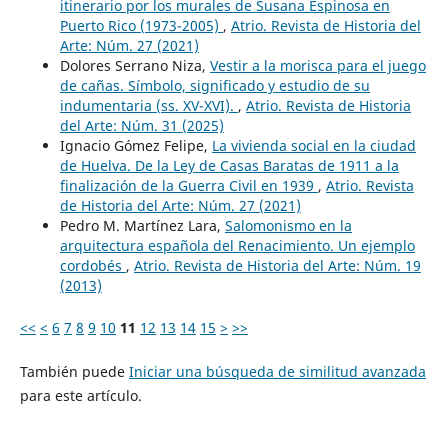
itinerario por los murales de Susana Espinosa en
Puerto Rico (1973-2005)
,
Atrio. Revista de Historia del
Arte: Núm. 27 (2021)
Dolores Serrano Niza,
Vestir a la morisca para el juego
de cañas. Símbolo, significado y estudio de su
indumentaria (ss. XV-XVI).
,
Atrio. Revista de Historia
del Arte: Núm. 31 (2025)
Ignacio Gómez Felipe,
La vivienda social en la ciudad
de Huelva. De la Ley de Casas Baratas de 1911 a la
finalización de la Guerra Civil en 1939
,
Atrio. Revista
de Historia del Arte: Núm. 27 (2021)
Pedro M. Martínez Lara,
Salomonismo en la
arquitectura española del Renacimiento. Un ejemplo
cordobés
,
Atrio. Revista de Historia del Arte: Núm. 19
(2013)
<<
<
6
7
8
9
10
11
12
13
14
15
>
>>
También puede
Iniciar una búsqueda de similitud avanzada
para este artículo.