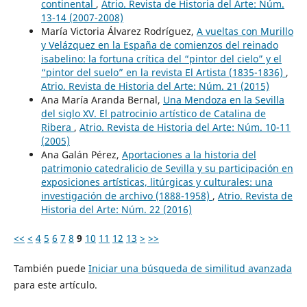
continental
,
Atrio. Revista de Historia del Arte: Núm.
13-14 (2007-2008)
María Victoria Álvarez Rodríguez,
A vueltas con Murillo
y Velázquez en la España de comienzos del reinado
isabelino: la fortuna crítica del “pintor del cielo” y el
“pintor del suelo” en la revista El Artista (1835-1836)
,
Atrio. Revista de Historia del Arte: Núm. 21 (2015)
Ana María Aranda Bernal,
Una Mendoza en la Sevilla
del siglo XV. El patrocinio artístico de Catalina de
Ribera
,
Atrio. Revista de Historia del Arte: Núm. 10-11
(2005)
Ana Galán Pérez,
Aportaciones a la historia del
patrimonio catedralicio de Sevilla y su participación en
exposiciones artísticas, litúrgicas y culturales: una
investigación de archivo (1888-1958)
,
Atrio. Revista de
Historia del Arte: Núm. 22 (2016)
<<
<
4
5
6
7
8
9
10
11
12
13
>
>>
También puede
Iniciar una búsqueda de similitud avanzada
para este artículo.