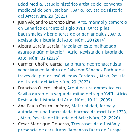
Edad Media. Estudio histórico artístico del convento
medieval de San Esteban.
,
Atrio. Revista de Historia
del Arte: Núm. 29 (2023)
Juan Alejandro Lorenzo Lima,
Arte, mármol y comercio
en Canarias durante el siglo XVIII. Otras pilas
bautismales y benditeras de origen andaluz
,
Atrio.
Revista de Historia del Arte: Núm. 20 (2014)
Alegra García García,
“Media en este malhadado
asunto algún misterio”
,
Atrio. Revista de Historia del
Arte: Núm. 32 (2026)
Carmen Chofre García,
La pintura neorrenacentista
veneciana en la obra de Salvador Sánchez Barbudo a
través del pintor José Villegas Cordero.
,
Atrio. Revista
de Historia del Arte: Núm. 29 (2023)
Francisco Ollero Lobato,
Arquitectura doméstica en
Sevilla durante la segunda mitad del siglo XVIII
,
Atrio.
Revista de Historia del Arte: Núm. 10-11 (2005)
Ana Paula Castro Jiménez,
Materialidad, forma y
autoría en una Inmaculada barroca de marfil de 1733.
,
Atrio. Revista de Historia del Arte: Núm. 32 (2026)
César Manrique Figueroa,
Tres casos de difusión y
presencia de esculturas flamencas fuera de Europa