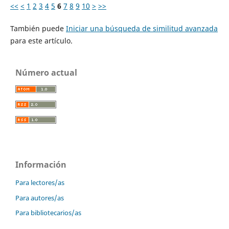
<<
<
1
2
3
4
5
6
7
8
9
10
>
>>
También puede
Iniciar una búsqueda de similitud avanzada
para este artículo.
Número actual
Información
Para lectores/as
Para autores/as
Para bibliotecarios/as