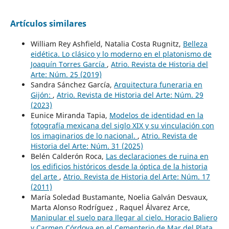
Artículos similares
William Rey Ashfield, Natalia Costa Rugnitz,
Belleza
eidética. Lo clásico y lo moderno en el platonismo de
Joaquín Torres García
,
Atrio. Revista de Historia del
Arte: Núm. 25 (2019)
Sandra Sánchez García,
Arquitectura funeraria en
Gijón:
,
Atrio. Revista de Historia del Arte: Núm. 29
(2023)
Eunice Miranda Tapia,
Modelos de identidad en la
fotografía mexicana del siglo XIX y su vinculación con
los imaginarios de lo nacional.
,
Atrio. Revista de
Historia del Arte: Núm. 31 (2025)
Belén Calderón Roca,
Las declaraciones de ruina en
los edificios históricos desde la óptica de la historia
del arte
,
Atrio. Revista de Historia del Arte: Núm. 17
(2011)
María Soledad Bustamante, Noelia Galván Desvaux,
Marta Alonso Rodríguez , Raquel Álvarez Arce,
Manipular el suelo para llegar al cielo. Horacio Baliero
y Carmen Córdova en el Cementerio de Mar del Plata