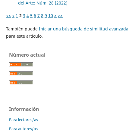
del Arte: Núm. 28 (2022)
<<
<
1
2
3
4
5
6
7
8
9
10
>
>>
También puede
Iniciar una búsqueda de similitud avanzada
para este artículo.
Número actual
Información
Para lectores/as
Para autores/as