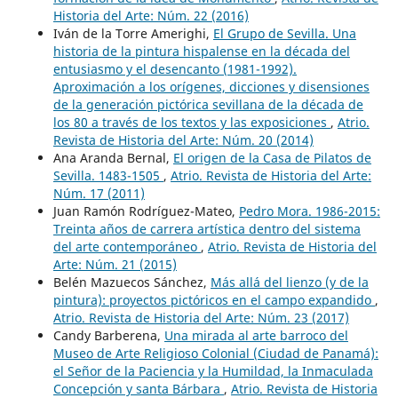
Historia del Arte: Núm. 22 (2016)
Iván de la Torre Amerighi,
El Grupo de Sevilla. Una
historia de la pintura hispalense en la década del
entusiasmo y el desencanto (1981-1992).
Aproximación a los orígenes, dicciones y disensiones
de la generación pictórica sevillana de la década de
los 80 a través de los textos y las exposiciones
,
Atrio.
Revista de Historia del Arte: Núm. 20 (2014)
Ana Aranda Bernal,
El origen de la Casa de Pilatos de
Sevilla. 1483-1505
,
Atrio. Revista de Historia del Arte:
Núm. 17 (2011)
Juan Ramón Rodríguez-Mateo,
Pedro Mora. 1986-2015:
Treinta años de carrera artística dentro del sistema
del arte contemporáneo
,
Atrio. Revista de Historia del
Arte: Núm. 21 (2015)
Belén Mazuecos Sánchez,
Más allá del lienzo (y de la
pintura): proyectos pictóricos en el campo expandido
,
Atrio. Revista de Historia del Arte: Núm. 23 (2017)
Candy Barberena,
Una mirada al arte barroco del
Museo de Arte Religioso Colonial (Ciudad de Panamá):
el Señor de la Paciencia y la Humildad, la Inmaculada
Concepción y santa Bárbara
,
Atrio. Revista de Historia