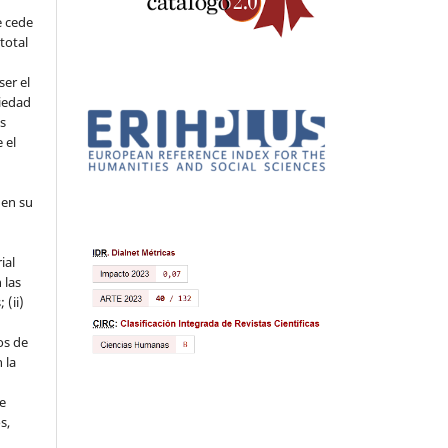
e cede
 total
ser el
piedad
os
 el
 en su
ial
 las
 (ii)
os de
 la
ue
s,