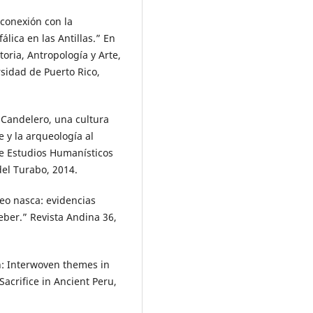
 conexión con la
álica en las Antillas.” En
oria, Antropología y Arte,
sidad de Puerto Rico,
 Candelero, una cultura
e y la arqueología al
de Estudios Humanísticos
del Turabo, 2014.
feo nasca: evidencias
eber.” Revista Andina 36,
on: Interwoven themes in
Sacrifice in Ancient Peru,