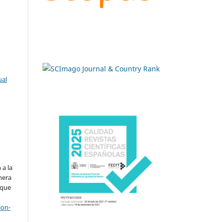
ual
.
 a la
imera
 que
ion-