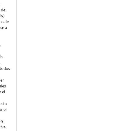
l
s de
iv)
hos de
rse a
a
la
,
todos
ier
ales
 el
esta
r el
ón
tiva.