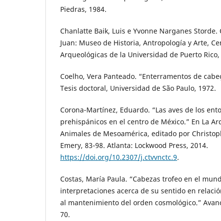
Piedras, 1984.
Chanlatte Baik, Luis e Yvonne Narganes Storde. 
Juan: Museo de Historia, Antropología y Arte, Ce
Arqueológicas de la Universidad de Puerto Rico,
Coelho, Vera Panteado. “Enterramentos de cabeç
Tesis doctoral, Universidad de São Paulo, 1972.
Corona-Martínez, Eduardo. “Las aves de los ent
prehispánicos en el centro de México.” En La Ar
Animales de Mesoamérica, editado por Christophe
Emery, 83-98. Atlanta: Lockwood Press, 2014.
https://doi.org/10.2307/j.ctvvnctc.9
.
Costas, María Paula. “Cabezas trofeo en el mun
interpretaciones acerca de su sentido en relació
al mantenimiento del orden cosmológico.” Avance
70.