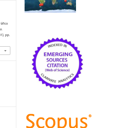
ráfico
io.
31), pp.