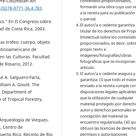
Pre-Columbian Art
contenidos proporcionados,
formarán una obra cuyo uso s
3/0278-0771-36.4.783
.
a la revista para su publicación
o parcial.
mpo.” En II Congreso sobre
El autor/a o cedente garantiza 
ad de Costa Rica, 2003.
titular de los derechos de Pro
Intelectual sobre los contenid
as trofeo: cuerpo, objeto
proporcionados, es decir, sobre
Latinoamericano de
propio texto e
imágenes/fotografías/obras
n las Culturas. Facultad
fotográficas que se incorporan
e Rosario, 2012.
artículo.
El autor/a o cedente asegura y
sé A. Salguero-Faría,
garantiza: (i) que todo el mater
lliam A. Gould. The
enviado a la revista cumple con
disposiciones legales aplicables;
S. Department of
que la utilización de cualquier
e of Tropical Forestry,
material protegido por derech
autor y derechos personales en
concepción del material se
 Arqueología de Vieques.
encuentra regularizada; (iii) q
e, Centro de
obtuvo las licencias de derecho
permisos y autorizaciones
uerto Rico, Recinto de Río