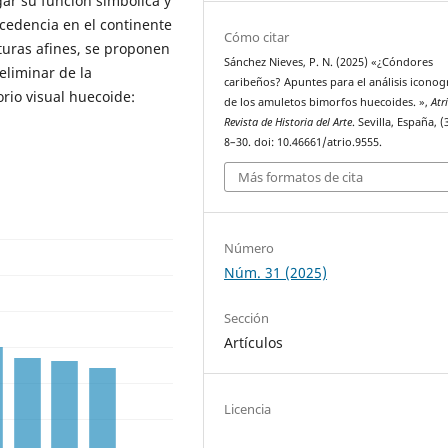
gar su función simbólica y
ocedencia en el continente
Cómo citar
turas afines, se proponen
Sánchez Nieves, P. N. (2025) «¿Cóndores
reliminar de la
caribeños? Apuntes para el análisis iconog
orio visual huecoide:
de los amuletos bimorfos huecoides. »,
Atr
Revista de Historia del Arte
. Sevilla, España, (
8–30. doi: 10.46661/atrio.9555.
Más formatos de cita
Número
Núm. 31 (2025)
Sección
Artículos
Licencia