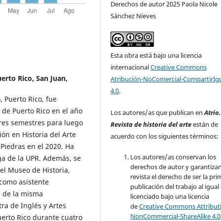
Derechos de autor 2025 Paola Nicole
Sánchez Nieves
Esta obra está bajo una licencia
internacional
Creative Commons
erto Rico, San Juan,
Atribución-NoComercial-CompartirIg
4.0
.
 Puerto Rico, fue
o de Puerto Rico en el año
Los autores/as que publican en
Atrio
 tres semestres para luego
Revista de historia del arte
están de
ón en Historia del Arte
acuerdo con los siguientes términos:
 Piedras en el 2020. Ha
Los autores/as conservan los
ga de la UPR. Además, se
derechos de autor y garantizan
el Museo de Historia,
revista el derecho de ser la pr
 como asistente
publicación del trabajo al igual
te de la misma
licenciado bajo una licencia
ra de Inglés y Artes
de
Creative Commons Attribut
NonCommercial-ShareAlike 4.0
erto Rico durante cuatro