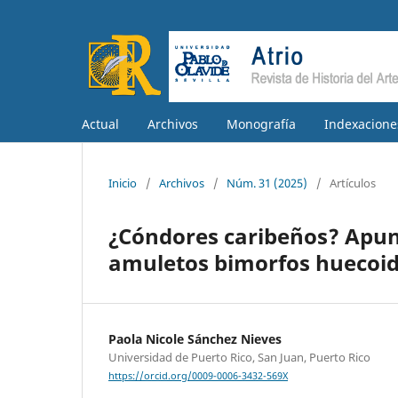
Actual
Archivos
Monografía
Indexacione
Inicio
/
Archivos
/
Núm. 31 (2025)
/
Artículos
¿Cóndores caribeños? Apunte
amuletos bimorfos huecoid
Paola Nicole Sánchez Nieves
Universidad de Puerto Rico, San Juan, Puerto Rico
https://orcid.org/0009-0006-3432-569X