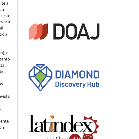
ite a
 un
e este
evista.
al
ción
a
a), el
 tanto
tal,
io.
os
evista
.
s
mente
con
s