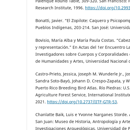
Palenque Round Table, 309-320. San Francisco: 
Research Institute, 1996.
https://doi.org/10.299
Bonatti, Javier. “El Zopilote: Caquero y Psicopo
Pueblos Indígenas, 203-214. San José: Universid
Bovisio, María Alba y María Paula Costas. “Cabez
y representación.” En Actas del 1er Encuentro 
Investigadores sobre Cuerpos y Corporalidades e
de Humanidades y Artes, Universidad Nacional d
Castro-Prieto, Jessica, Joseph M. Wunderle Jr., Jo
Sandra Soto-Bayó, Johann D. Crespo-Zapata, y Wi
Puerto Rico Breeding Bird Atlas. Río Piedras: U.
Agriculture Forest Service, International Institut
2021.
https://doi.org/10.2737/IITF-GTR-53
.
Chanlatte Baik, Luis e Yvonne Narganes Storde.
San Juan: Museo de Historia, Antropología y Art
Investigaciones Arqueológicas, Universidad de P