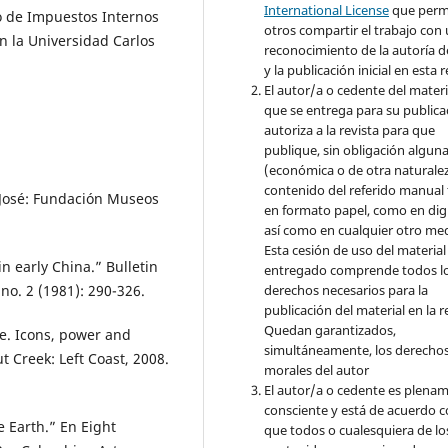
International License
que perm
io de Impuestos Internos
otros compartir el trabajo con
n la Universidad Carlos
reconocimiento de la autoría d
y la publicación inicial en esta r
El autor/a o cedente del materi
que se entrega para su publica
autoriza a la revista para que
publique, sin obligación algun
(económica o de otra naturalez
contenido del referido manual
n José: Fundación Museos
en formato papel, como en digi
así como en cualquier otro med
Esta cesión de uso del material
n early China.” Bulletin
entregado comprende todos l
 no. 2 (1981): 290-326.
derechos necesarios para la
publicación del material en la r
Quedan garantizados,
te. Icons, power and
simultáneamente, los derecho
 Creek: Left Coast, 2008.
morales del autor
El autor/a o cedente es plena
consciente y está de acuerdo 
e Earth.” En Eight
que todos o cualesquiera de lo