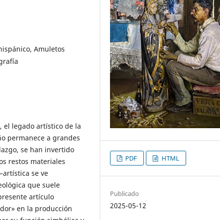
hispánico, Amuletos
grafía
, el legado artístico de la
eño permanece a grandes
lazgo, se han invertido
PDF
HTML
los restos materiales
artística se ve
ológica que suele
Publicado
presente artículo
2025-05-12
ndor» en la producción