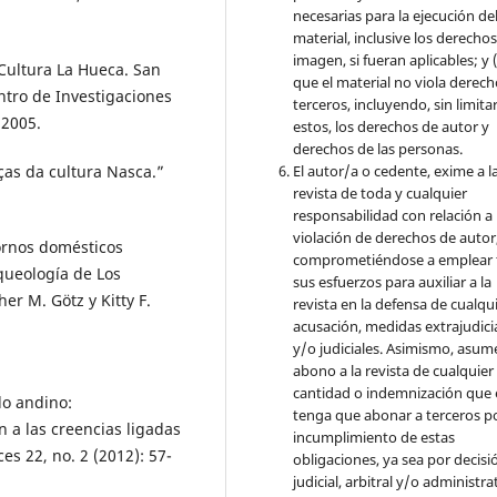
necesarias para la ejecución de
material, inclusive los derecho
imagen, si fueran aplicables; y (
Cultura La Hueca. San
que el material no viola derec
ntro de Investigaciones
terceros, incluyendo, sin limita
 2005.
estos, los derechos de autor y
derechos de las personas.
El autor/a o cedente, exime a l
as da cultura Nasca.”
revista de toda y cualquier
responsabilidad con relación a 
violación de derechos de autor
ornos domésticos
comprometiéndose a emplear 
queología de Los
sus esfuerzos para auxiliar a la
r M. Götz y Kitty F.
revista en la defensa de cualqu
acusación, medidas extrajudici
y/o judiciales. Asimismo, asume
abono a la revista de cualquier
cantidad o indemnización que 
do andino:
tenga que abonar a terceros po
n a las creencias ligadas
incumplimiento de estas
s 22, no. 2 (2012): 57-
obligaciones, ya sea por decisi
judicial, arbitral y/o administra