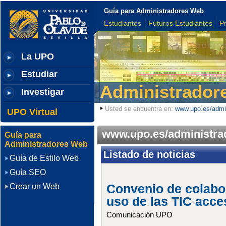
Guía para Administradores Web
Estudiantes
Futuros Estudiantes
P
La UPO
Estudiar
Administrador
Investigar
Usted se encuentra en:
www.upo.es/admin
UPO Virtual
www.upo.es/administra
Guía para
Administradores Web
Listado de noticias
Guía de Estilo Web
Guía SEO
Crear un Web
Convenio de colabo
uso de las TIC acce
Comunicación UPO