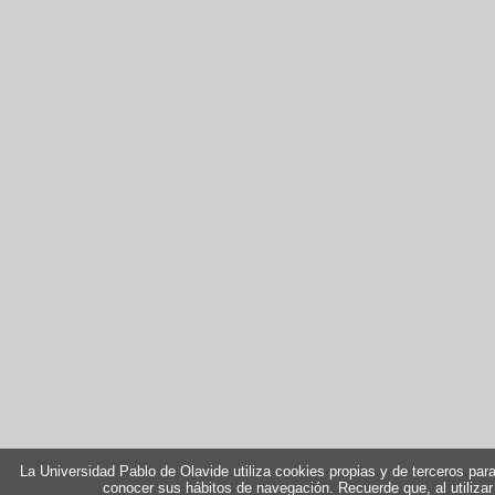
La Universidad Pablo de Olavide utiliza cookies propias y de terceros para 
conocer sus hábitos de navegación. Recuerde que, al utilizar