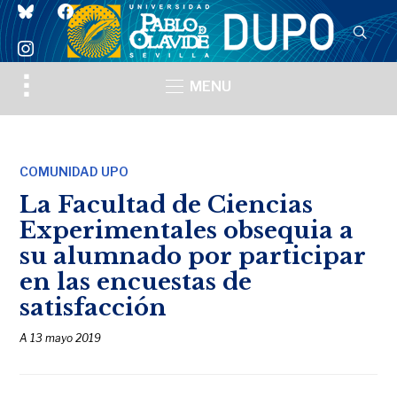
bluesky
facebook
instagram
Toggle
MENU
sidebar
&
navigation
COMUNIDAD UPO
La Facultad de Ciencias
Experimentales obsequia a
su alumnado por participar
en las encuestas de
satisfacción
A
13 mayo 2019