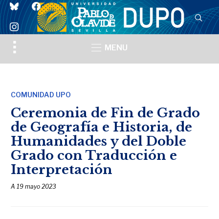
bluesky
facebook
instagram
Toggle
MENU
sidebar
&
navigation
COMUNIDAD UPO
Ceremonia de Fin de Grado
de Geografía e Historia, de
Humanidades y del Doble
Grado con Traducción e
Interpretación
A
19 mayo 2023