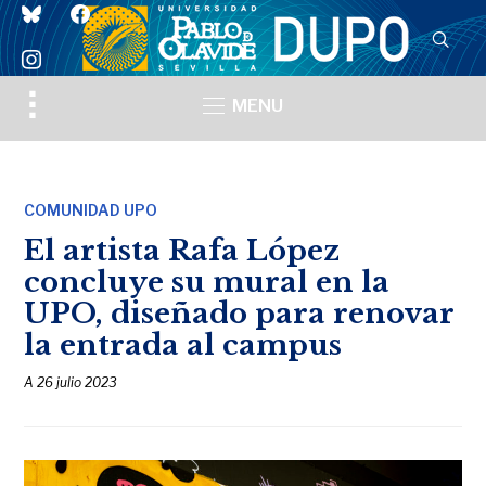
bluesky
facebook
instagram
Toggle
MENU
sidebar
&
navigation
COMUNIDAD UPO
El artista Rafa López
concluye su mural en la
UPO, diseñado para renovar
la entrada al campus
A
26 julio 2023