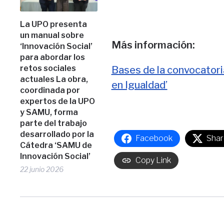
La UPO presenta
un manual sobre
Más información:
‘Innovación Social’
para abordar los
retos sociales
Bases de la convocatoria
actuales La obra,
en Igualdad’
coordinada por
expertos de la UPO
y SAMU, forma
parte del trabajo
desarrollado por la
Facebook
Shar
Cátedra ‘SAMU de
Innovación Social’
Copy Link
22 junio 2026