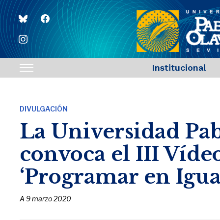
bluesky
facebook
instagram
Institucional
Toggle
sidebar
&
DIVULGACIÓN
navigation
La Universidad Pab
convoca el III Víd
‘Programar en Igua
A
9 marzo 2020