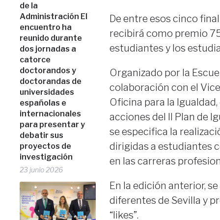
de la
Administración El
De entre esos cinco fina
encuentro ha
recibirá como premio 75
reunido durante
estudiantes y los estudi
dos jornadas a
catorce
doctorandos y
Organizado por la Escuel
doctorandas de
colaboración con el Vic
universidades
Oficina para la Igualdad
españolas e
internacionales
acciones del II Plan de 
para presentar y
se especifica la realizac
debatir sus
dirigidas a estudiantes c
proyectos de
investigación
en las carreras profesion
23 junio 2026
En la edición anterior, 
diferentes de Sevilla y 
“likes”.