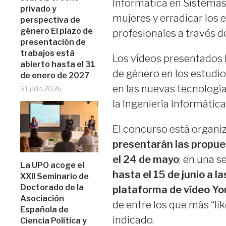
Informática en Sistemas
privado y
mujeres y erradicar los 
perspectiva de
género El plazo de
profesionales a través d
presentación de
trabajos está
Los vídeos presentados h
abierto hasta el 31
de género en los estudios
de enero de 2027
en las nuevas tecnología
31 julio 2026
la Ingeniería Informátic
El concurso está organiz
presentarán las
propue
el 24 de mayo
; en una s
La UPO acoge el
hasta el 15 de junio a l
XXII Seminario de
Doctorado de la
plataforma de vídeo Yo
Asociación
de entre los que más “li
Española de
indicado.
Ciencia Política y