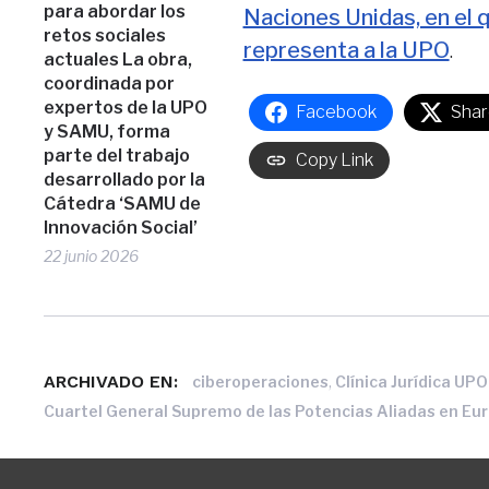
para abordar los
Naciones Unidas, en el 
retos sociales
representa a la UPO
.
actuales La obra,
coordinada por
expertos de la UPO
Facebook
Shar
y SAMU, forma
parte del trabajo
Copy Link
desarrollado por la
Cátedra ‘SAMU de
Innovación Social’
22 junio 2026
ARCHIVADO EN:
,
ciberoperaciones
Clínica Jurídica U
Cuartel General Supremo de las Potencias Aliadas en Eu