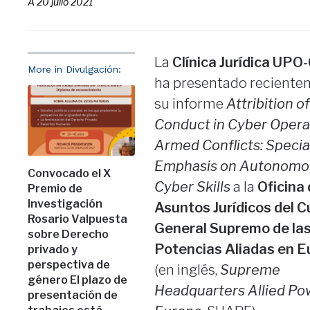
A
20 julio 2021
La
Clínica Jurídica UP
More in Divulgación:
ha presentado reciente
su informe
Attribition of
Conduct in Cyber Opera
Armed Conflicts: Specia
Emphasis on Autonomo
Convocado el X
Cyber Skills
a la
Oficina
Premio de
Investigación
Asuntos Jurídicos del C
Rosario Valpuesta
General Supremo de la
sobre Derecho
Potencias Aliadas en E
privado y
perspectiva de
(en inglés,
Supreme
género El plazo de
Headquarters Allied Po
presentación de