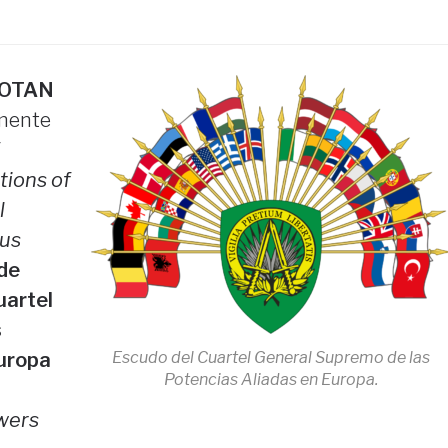
O-OTAN
mente
tions of
l
us
 de
uartel
s
Escudo del Cuartel General Supremo de las
uropa
Potencias Aliadas en Europa.
wers