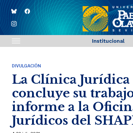
bluesky
facebook
instagram
Institucional
Toggle
sidebar
&
DIVULGACIÓN
navigation
La Clínica Jurídi
concluye su trabaj
informe a la Ofici
Jurídicos del SHA