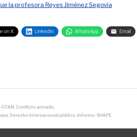
que la profesora Reyes Jiménez Segovia
e on X
LinkedIn
WhatsApp
Email
,
,
PO-OTAN
Conflicto armado
,
,
,
ropa
Derecho Internacional público
informe
SHAPE