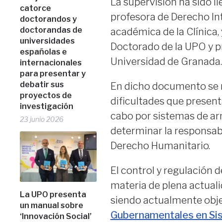
La supervisión ha sido l
catorce
profesora de Derecho Int
doctorandos y
doctorandas de
académica de la Clínica,
universidades
Doctorado de la UPO y p
españolas e
Universidad de Granada.
internacionales
para presentar y
debatir sus
En dicho documento se re
proyectos de
dificultades que present
investigación
cabo por sistemas de ar
23 junio 2026
determinar la responsabi
Derecho Humanitario.
El control y regulación
materia de plena actuali
La UPO presenta
siendo actualmente obje
un manual sobre
Gubernamentales en Si
‘Innovación Social’