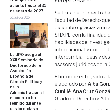
Europe
, SHAPE).
trabajos está
abierto hasta el 31
de enero de 2027
Se trata del primer traba
31 julio 2026
Facultad de Derecho qu
diciembre, gracias a un 
SHAPE, con la finalidad d
habilidades de investigac
internacional, y con el 
La UPO acoge el
intercambiar ideas y des
XXII Seminario de
asesores jurídicos de la
Doctorado de la
Asociación
El informe entregado a l
Española de
Ciencia Política y
elaborado por
Alba Gon
de la
Cunillé
,
Ana Cruz Gonzá
Administración El
encuentro ha
Grado en Derecho y Admi
reunido durante
dos jornadas a